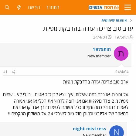
התחבר
הירשם
אומנות שימושית
ערב טוב צריכה עזרה בהדבקת מפיות
פ
פ
תות1975
24/4/04
ו
ו
ת
ר
תות1975
ת
ח
ס
New member
ה
ם
נ
ב
ו
ת
#1
24/4/04
ש
א
א
ר
ערב טוב צריכה עזרה בהדבקת מפיות
י
ך
על זכוכית. אז ככה כמה שאלות: איך יוצא לכן כ"כ אטום - כי לי לא... שמים
מפית מ 2 צדדים???!!!! אם אני רוצה לרחוץ את הכלי אז אני אמורה
לאפות בתנור? כמה זמן? ובכלל אשמח לטיפים דרך אגב קראתי את
המאמר של אליזבט וכמובן מזל טוב לשירלי 24 על השולחן המקסים!!!!
night mistress
N
New member