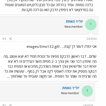
בלכה נוספת. עמיד בהדחה עם כל סבון כלים,ויש הטוענים שעמיד
גם במדיח(אני לא ניסיתי) הדבק הוא גם לכה מקבעת.
יולי1 האחת
י
New member
#4
24/4/04
אני יכולה לעזור לך קצת... ../images/Emo132.gif
שלום... דבר ראשון: הדבקת מפיות על זכוכית תמיד לא יוצא אטום...(זה
מה שיפה) דבר שני: אין צורך ב-2 מפיות משני הצדדים זה לא יצא
יפה!!! דבר שלישי:אין צורך לאפות כשהדבק מתיבש אז המפית כבר
דבוקה מספיק את יכולה לאוסיף לקה אבל רק בסוף... שעשית את כל
מה שרצית זה שומר על המפית... אני מקווה שעניתי על שאלותיך ....
יולי1 האחת
י
New member
#5
24/4/04