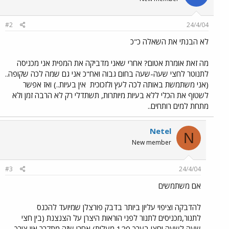
#2
24/4/04
לא הבנתי את השאלה כ"כ
מה זאת אומרת אטום? אחרי שאני מדביקה את המפית אני מכניסה
לתנוטר לחצי שעה-שעה בחום גבוה ואח"כ אני גם שמה לכה שקופה..
(אני משתמשת באותה לכה לעץ ולזכוכית
אין בעיות..) ואז אפשר
לשטוף את הכלי ללא בעיות מיותרות, תשתדלי רק לא הרבה זמן ולא
מתחת למים רותחים..
Netel
N
New member
#3
24/4/04
אם משתמשים
להדבקה וציפוי עליון ביותר בדבק פורצלן שמיועד להכנס
לתנור,מכניסים לתנור לפני הוראות היצרן על הצנצנת (בין חצי
שעה לשעה וחצי בערך 120 מעלות) אחרי שזה מתקרר אין צורך