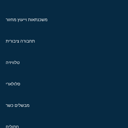
משכנתאות וייעוץ מחזור
תחבורה ציבורית
טלוויזיה
סלולארי
מבשלים כשר
חתולים