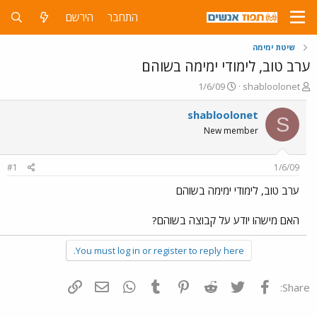
התחבר
הירשם
שיטת ימימה
ערב טוב, לימודי ימימה בשוהם
פ
פ
1/6/09
shabloolonet
ו
ו
ת
ר
shabloolonet
S
ח
ס
New member
ה
ם
נ
ב
ו
ת
#1
1/6/09
ש
א
א
ר
ערב טוב, לימודי ימימה בשוהם
י
ך
האם מישהו יודע על קבוצה בשוהם?
You must log in or register to reply here.
פייסבוק
Twitter
Reddit
Pinterest
Tumblr
WhatsApp
דואר אלקטרוני
הוסף קישור
Share: