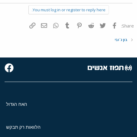
You must log in or register to reply here.
פייסבוק
Twitter
Reddit
Pinterest
Tumblr
WhatsApp
דואר אלקטרוני
הוסף קישור
Share:
בון ג`ובי
האח הגדול
הלוואות רק תבקש