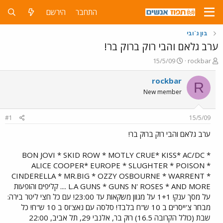
התחבר
הירשם
בון ג`ובי
ערב גלאם והבי רוק ברוק בר!
פ
פ
15/5/09
rockbar
ו
ו
ת
ר
rockbar
R
ח
ס
New member
ה
ם
נ
ב
ו
ת
#1
15/5/09
ש
א
א
ר
ערב גלאם והבי רוק ברוק בר!
י
ך
BON JOVI * SKID ROW * MOTLY CRUE* KISS* AC/DC *
ALICE COOPER* EUROPE * SLUGHTER * POISON *
CINDERELLA * MR.BIG * OZZY OSBOURNE * WARRENT *
L.A GUNS * GUNS N' ROSES * AND MORE .... קליפים והופעות
על מסך ענק! 1+1 על מגוון משקאות עד 23:00! עם כל חצי ליטר בירה:
מבחר צ'ייסרים ב 10 ש"ח בלבד! סלסה עם נאצ'וס ב 10 ש"ח! כל
שבת (כולל הקרובה 16.5) רוק בר, אלנבי 29, תל אביב, 22:00