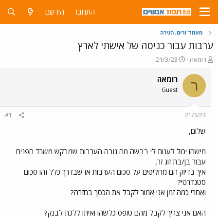
התחבר
הירשם
מעמד זרים, הגירה
ערבות עבור כניסה של אישתי לארץ
פ
פ
רומאה
21/3/23
ו
ו
ת
ר
רומאה
ר
ח
ס
Guest
ה
ם
נ
ב
ו
ת
#1
21/3/23
ש
א
א
ר
שלום,
י
ך
מישהו יכול לענות לי בבשה מה גובה הערבות שמבקש משרד הפנים
עבור בן/בת זוג זר,
איך בדיוק הם מחליטים על סכום הערבות או שבדרך כלל זהו סכום
סטנדרטי?
ואחרי כמה זמן אני אמור לקבל את הכסך בחזרה?
האם אני צריך לקבל מהם טופס כלשהו ואיתו ללכת לבנק?