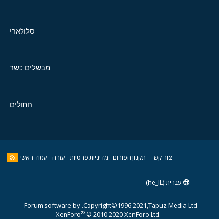
סלולארי
מבשלים כשר
חתולים
צור קשר
תקנון הפורום
מדיניות פרטיות
עזרה
עמוד ראשי
עברית (he_IL)
Forum software by
Copyright©1996-2021,Tapuz Media Ltd.
®
XenForo
© 2010-2020 XenForo Ltd.