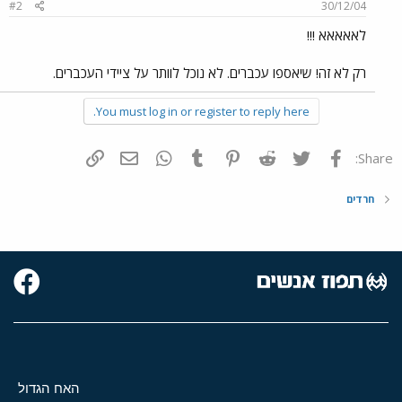
#2
30/12/04
לאאאאא !!!
רק לא זה! שיאספו עכברים. לא נוכל לוותר על ציידי העכברים.
You must log in or register to reply here.
פייסבוק
Twitter
Reddit
Pinterest
Tumblr
WhatsApp
דואר אלקטרוני
הוסף קישור
Share:
חרדים
האח הגדול