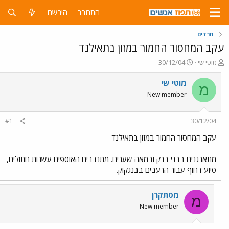
התחבר
הירשם
חרדים
עקב המחסור החמור במזון בתאילנד
פ
פ
מוטי שי
30/12/04
ו
ו
ת
ר
מוטי שי
מ
ח
ס
New member
ה
ם
נ
ב
ו
ת
#1
30/12/04
ש
א
א
ר
עקב המחסור החמור במזון בתאילנד
י
ך
מתארגנים בבני ברק ובמאה שערים. מתנדבים האוספים עשרות חתולים,
סיוע דחוף עבור הרעבים בבנגקוק.
מסתקרן
מ
New member