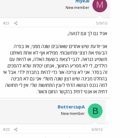
mykal
M
New member
#21
5/9/10
אגיד גם לך וגם לנועה,
אני יודעת שיש אחרים שאוהבים שונה ממני, אז בס"ה
הבעתי את רצוני ומחשבותי. ממילא אף לא אחת מאיתנו
תשפיע כנראה. לגבי לצאת בשעות האלה, או להיות עם
הילדים, לי לא מפריע החושך, אנחנו יכולות שלא להסכים.
זה בסדר. אני לא צריכה אור כדי להיות בחברת ילדי. אבל אי
בהחלט מבינה שיש רצון שונה משלי. אני גם לא מבינה
למה נכנס הנושא הדתי לענין התחושות שלי. אין לי תחושה
דתית או אנטי דתית בהקשר החום והאור.
ButtercupA
B
New member
#25
6/9/10