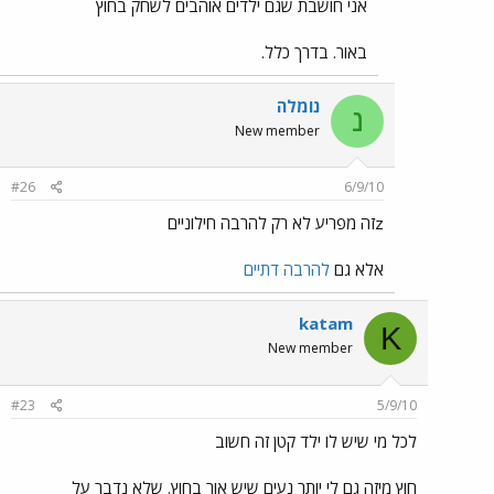
אני חושבת שגם ילדים אוהבים לשחק בחוץ
באור. בדרך כלל.
נומלה
נ
New member
#26
6/9/10
zזה מפריע לא רק להרבה חילוניים
אלא גם
להרבה דתיים
katam
K
New member
#23
5/9/10
לכל מי שיש לו ילד קטן זה חשוב
חוץ מיזה גם לי יותר נעים שיש אור בחוץ. שלא נדבר על