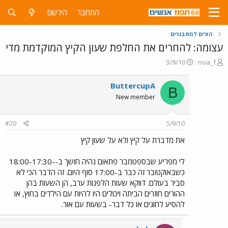
התחבר
הירשם
הורים למתבגרים
עצומה: להחרים את החלפת שעון הקיץ המוקדמת מדי
פ
פ
3/9/10
noa_f
ו
ו
ת
ר
ButtercupA
B
ח
ס
New member
ה
ם
נ
ב
ו
ת
#20
5/9/10
ש
א
א
ר
את מדברת על קיץ ולא על שעון קיץ
י
ך
לי מפריע שבספטמבר פתאום נהיה חושך ב--18:00-17:30
כשבאוקטובר זה כבר ב-17:00 סוף היום. זה הדבר הכי לא
סביר בעולם. דווקא שעות הלפנות ערב, הן השעות בהן
ההורים חוזרים הביתה ויכולים היו להיות עם הילדים בחוץ, או
להסיע לחוגים או כל דבר- בשעות עם אור.