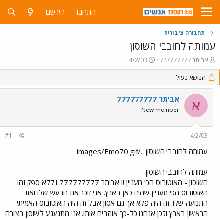
התחבר
הירשם
תחבורה ציבורית
עמותה לחובבי השוסון
פ
פ
אביתר 777777777
4/2/03
ו
ו
ת
הנושא נעול.
ר
ח
ס
ה
ם
אביתר 777777777
א
נ
ב
New member
ו
ת
ש
א
א
ר
#1
4/2/03
י
ך
עמותה לחובבי השוסון ../images/Emo70.gif
עמותה לחובבי השוסון
השוסון - האוטובוס הכי מעניין !ו אביתר 777777777 ו ללא ספק זהו
האוטובוס הכי מעניין שהיה כאן בארץ. אני זוכר את הרעש שלו ואת
התנועה שלו. זה היה פלא אך גם אסון אבל זה היה האוטובוס האמיתי
הראשון בארץ ולכן אנחנו כל-כך אוהבים אותו. אני מתגעגע לשוסון בצורה