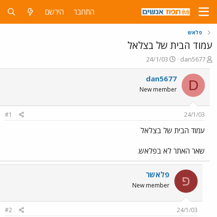
התחבר
הירשם
פלאש
עמוד הבית של בצלאל
פ
פ
24/1/03
dan5677
ו
ו
ת
ר
dan5677
D
ח
ס
New member
ה
ם
נ
ב
ו
ת
#1
24/1/03
ש
א
א
ר
עמוד הבית של בצלאל
י
ך
שאר האתר לא בפלאש.
פלאשר
פ
New member
#2
24/1/03