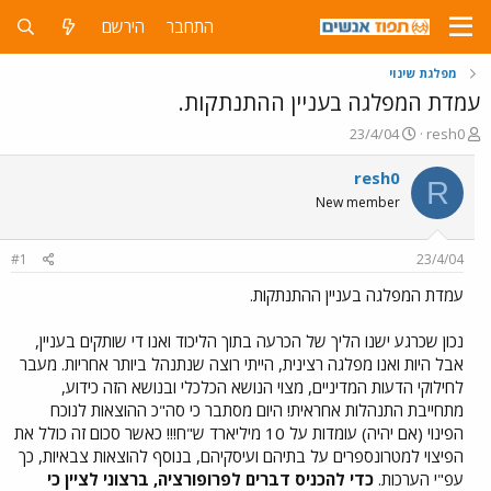
התחבר
הירשם
מפלגת שינוי
עמדת המפלגה בעניין ההתנתקות.
פ
פ
23/4/04
resh0
ו
ו
ת
ר
resh0
R
ח
ס
New member
ה
ם
נ
ב
ו
ת
#1
23/4/04
ש
א
א
ר
עמדת המפלגה בעניין ההתנתקות.
י
ך
נכון שכרגע ישנו הליך של הכרעה בתוך הליכוד ואנו די שותקים בעניין,
אבל היות ואנו מפלגה רצינית, הייתי רוצה שנתנהל ביותר אחריות. מעבר
לחילוקי הדעות המדיניים, מצוי הנושא הכלכלי ובנושא הזה כידוע,
מתחייבת התנהלות אחראית! היום מסתבר כי סה"כ ההוצאות לנוכח
הפינוי (אם יהיה) עומדות על 10 מיליארד ש"ח!!! כאשר סכום זה כולל את
הפיצוי למטרונספרים על בתיהם ועיסקיהם, בנוסף להוצאות צבאיות, כך
עפ"י הערכות.
כדי להכניס דברים לפרופורציה, ברצוני לציין כי