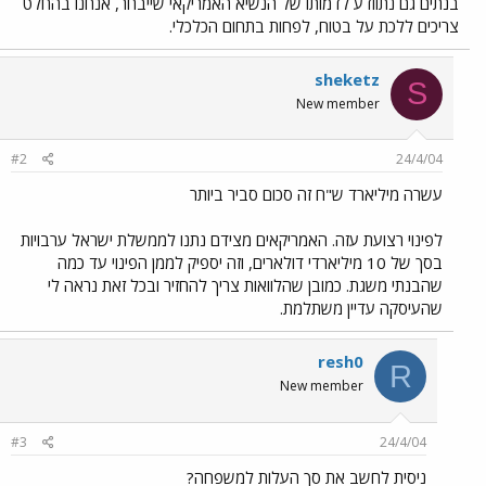
בנתים גם נתוודע לדמותו של הנשיא האמריקאי שייבחר, אנחנו בהחלט
צריכים ללכת על בטוח, לפחות בתחום הכלכלי.
sheketz
S
New member
#2
24/4/04
עשרה מיליארד ש"ח זה סכום סביר ביותר
לפינוי רצועת עזה. האמריקאים מצידם נתנו לממשלת ישראל ערבויות
בסך של 10 מיליארדי דולארים, וזה יספיק לממן הפינוי עד כמה
שהבנתי משגת. כמובן שהלוואות צריך להחזיר ובכל זאת נראה לי
שהעיסקה עדיין משתלמת.
resh0
R
New member
#3
24/4/04
ניסית לחשב את סך העלות למשפחה?