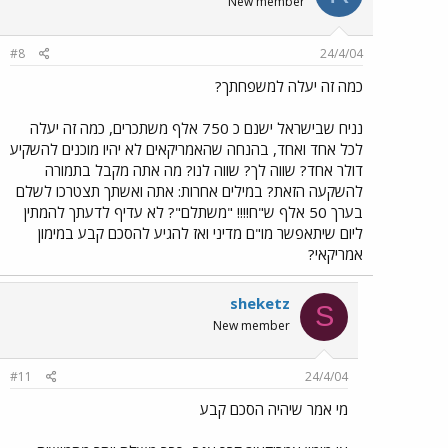
New member
#8
24/4/04
כמה זה יעלה למשפחתך?
נניח שבישראל ישנם כ 750 אלף משתכרים, כמה זה יעלה
לכל אחד ואחד, בהנחה שהאמריקאים לא יהיו מוכנים להשקיע
דולר אחד? שווה לך? שווה לנו? מה אתה מקבל בתמורה
להשקעה הזאת? במילים אחרות: אתה ואשתך תצטרכו לשלם
בערך 50 אלף ש"ח!!!! "משתלם"? לא עדיף לדעתך להמתין
ליום שיתאפשר מו"ם מדיני ואז להגיע להסכם קבע במימון
אמריקאי?
sheketz
S
New member
#11
24/4/04
מי אמר שיהיה הסכם קבע