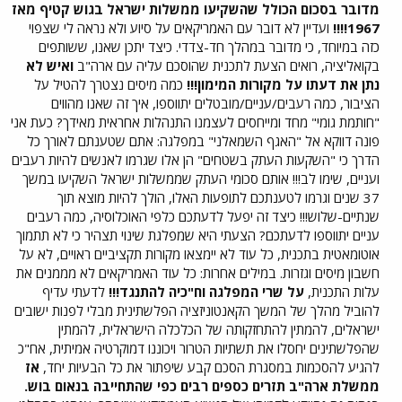
מדובר בסכום הכולל שהשקיעו ממשלות ישראל בגוש קטיף מאז
1967!!!!
ועדיין לא דובר עם האמריקאים על סיוע ולא נראה לי שצפוי
כזה במיוחד, כי מדובר במהלך חד-צדדי. כיצד יתכן שאנו, ששותפים
בקואליציה, רואים הצעת לתכנית שהוסכם עליה עם ארה"ב
ואיש לא
נתן את דעתו על מקורות המימון!!!
כמה מיסים נצטרך להטיל על
הציבור, כמה רעבים/עניים/מובטלים יתווספו, איך זה שאנו מהווים
"חותמת גומי" מחד ומייחסים לעצמנו התנהלות אחראית מאידך? כעת אני
פונה דווקא אל "האגף השמאלני" במפלגה: אתם שטענתם לאורך כל
הדרך כי "השקעות העתק בשטחים" הן אלו שגרמו לאנשים להיות רעבים
ועניים, שימו לב!!! אותם סכומי העתק שממשלות ישראל השקיעו במשך
37 שנים וגרמו לטענתכם לתופעות האלו, הולך להיות מוצא תוך
שנתיים-שלוש!!! כיצד זה יפעל לדעתכם כלפי האוכלוסיה, כמה רעבים
עניים יתווספו לדעתכם? הצעתי היא שמפלגת שינוי תצהיר כי לא תתמוך
אוטומאטית בתכנית, כל עוד לא יימצאו מקורות תקציביים ראויים, לא על
חשבון מיסים וגזרות. במילים אחרות: כל עוד האמריקאים לא מממנים את
עלות התכנית,
על שרי המפלגה וח"כיה להתנגד!!!
לדעתי עדיף
להוביל מהלך של המשך הקאנטוניזציה הפלשתינית מבלי לפנות ישובים
ישראלים, להמתין להתחזקותה של הכלכלה הישראלית, להמתין
שהפלשתינים יחסלו את תשתיות הטרור ויכוננו דמוקרטיה אמיתית, אח"כ
להגיע להסכמות במסגרת הסכם קבע שיפתור את כל הבעיות יחד,
אז
ממשלת ארה"ב תזרים כספים רבים כפי שהתחייבה בנאום בוש.