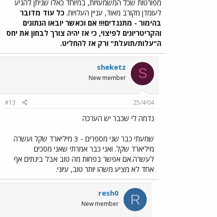
מפורטות שכל המשמעויות, במיוחד כאלו שניתן להגיע
לעומדן מקורב מאוד, עניין העלויות.
כל עוד מדובר
בהימור - מתנגדים!!! אם וכאשר יובאו הנתונים
והקריטריונים לפיצוי, כי אז יהיה צורך לבחון את יחס
ה"עלות/תועלת" ורק אז להחליט.
sheketz
S
New member
#13
25/4/04
נדמה לי שכבר יש הערכה
שמעתי כבר שני מספרים - 3 מיליארד שקל ועשרה
מיליארד שקל. ואני כבר אמרתי שאני מסכים
לעשרה.אם אפשר בפחות מה טוב אבל בינתים אף
אחד לא מציע משהו יותר טוב, עיוני.
resh0
R
New member