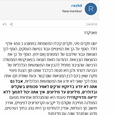
resh0
R
New member
#9
24/4/04
פאניקה?
ישנו תקדים סיני, תקדים קיבלו המשפחות בממוצע כ 450 אלף
דולר. הוסף על-כך את הפיצויים עבור נטישת העסקים, הוסף לכך
הוצאות עבור שילובם של המפונים (אם יהיו). הוסף על כך את
ההוצאות הצבאיות. ההודעה הזאת הוצאה בפאניקה!!!! הממשלה
הרגישה שהציבור מתחיל להבין את המשמעויות הכלכליות של
הכניעה לטרור ולכן היא מנסה לבלבל אותנו תוך הצגת פיצויי
מיקרו שאין בינם לבין המציאות שום קשר. וכעת שאלת תם: אתה
נוכח לכך שאני לא יודע את המשמעויות הכלכליות,
אבל גם
אתה לא יודע בדיוק!!! זורקים לאוויר סכומים בשקלים
ובדולרים, מיליונים על מיליונים. איך אתה יכול לתמוך ללא
ידיעה מדוייקת???
טענתי היא שהתנהלות אחראית מטעם
המפלגה מחייבת שקודם כל ייקבעו הקריטריונים לפיצויים, אח"כ
חישוב סך העלויות, אח"כ להחליט! כך היית נוהג בחייך הפרטיים,
מדוע שנתנהל שונה עם מדינתנו?