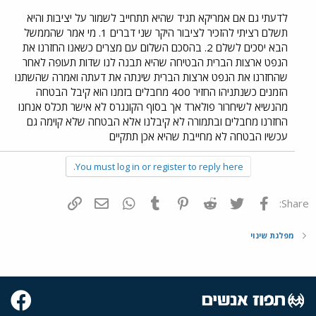
לדעתי גם אם אמריקא תגיד שהיא תתחייב לשמור על יציבות והיא
תשלם רציתי להזכיר לציבור היקר שני דברים 1. מי אמר שהממשל
הבא יסכים לשלם 2. בהסכם השלום עם מצרים כשאנו החזרנו את
הנפט ארצות הברית הבטיחה שהיא תבנה לנו שדות תעופה לאחר
שהחזרנו את הנפט ארצות הברית שינתה את דעתה ואמרה שהשתנו
הזמנים כשנתניהו החזיר 400 מחבלים בזמנו הוא קיבל הבטחה
מהנשיא לשיחרור פולארד אך בסוף הקונגרס לא אישר תכלס אנחנו
החזרנו מחבלים ובתמורה לא קיבלנו אלא הבטחה שלא קוימה גם
עכשיו הבטחה לא מחייבת שהיא אכן תתקיים
You must log in or register to reply here.
פייסבוק
Twitter
Reddit
Pinterest
Tumblr
WhatsApp
דואר אלקטרוני
הוסף קישור
Share:
מפלגת שינוי