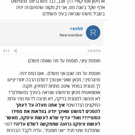
או מימון אמריקאי? דרך אגב, כבר משלם יותר מחמישים
אלף שקל בשנה מס, אני רק מקווה שהפעם זה יהיה
בשביל משהו שנראה בעיני משתלם.
resh0
R
New member
#12
24/4/04
תוספת עיוני, תוספת על מה שאתה משלם
תוספת על מה שגם אני משלם... ואם המס יהיה
פרוגרסיבי, מכאן שאני אצטרך לשלם הרבה יותר! יציעו
לך מכונית במחיר 20% מתחת למחירון, תקנה
אוטומאטית מכיוון ש"משהו שנראה בעיניך כמשתלם"?
לא תעשה למכונית בדיקה, לא תרצה לדעת מהי עלות
התיקונים הנדרשים?
איך אתה מעלה על דעתך
להסכים למשהו שאינך יודע בוודאות את מחירו
הסופי??? ואולי עדיף שלא לעשות עיסקה, מאשר
לעשות עיסקה גרועה שתתקשה לשלם עליה?
לפני
שמפלגת שינוי תגיד "אני תומכת", עליה לקבל הבהרות