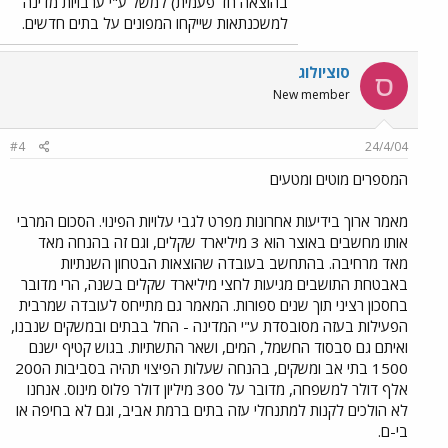
בהוצאה חד פעמית) למשל ע"י ערבויות מדינה
למשכנתאות שייקחו המפונים על בתים חדשים.
סוציולוג
ס
New member
#4
24/4/04
המספרים מוטים ומטעים
מאמר ארוך בידיעות אחרונות מפרט לגבי עלויות הפינוי. הסכום המרבי
אותו מחשבים באוצר הוא 3 מיליארד שקלים, וגם זה בהנחה מאד
מאד מרחיבה. בהתחשב בעובדה שהוצאות הבטחון השנתיות
באבטחת התושבים מגיעות לחצי מיליארד שקלים בשנה, הרי מדובר
בחסכון רציני תוך שנים ספורות. המאמר גם מתייחס לעובדה שמרבית
הפעילות בעזה מסובסדת ע"י המדינה - החל בבתים ובמשקים שנבנו,
ואיתם גם סבסוד החשמל, המים, ושאר התשתיות. בגוש קטיף ישנם
1500 בתי אב ומשקים, בהנחה שעלות הפיצוי תהיה בסביבות ה200
אלף דולר למשפחה, מדובר על 300 מיליון דולר פלוס מינוס. אנחנו
לא הולכים לקנות למתנחלי עזה בתים ברמת אביב, וגם לא בחיפה או
בי-ם.