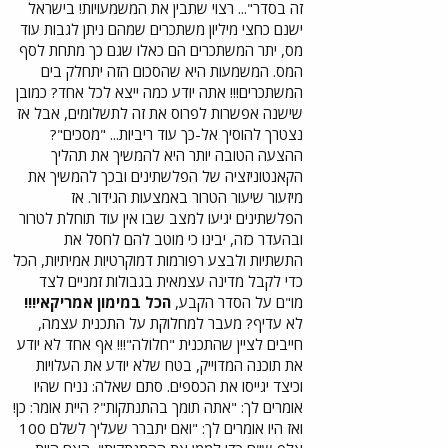
זה בסדר"... רצוי שתבין את המשמעויות! בישראל
ישנם כחצי מיליון משתכרים שמהם ניתן לגבות עוד
מס, יתר המשתכרים הם כאלו שגם כך מתחת לסף
המס. המשמעות היא שהסכום הזה יתחלק בים
המשתכרים!!! אתה יודע כמה ייצא לכל אחד? כמובן
שישנה אפשרות לפרוס את זה לתשלומים, אבל אז
נצטרך להוסיך אל-כך עוד ריביות... "מסכים"?
ההצעה הטובה יותר היא להמשיך את תהליך
הקאנטוניזציה של הפלשתינים ובכך להמשיך את
מיזעור שיעור הטרור באמצעות הגידור. אז
הפלשתינים יגיעו למצב שבו אין עוד תוחלת לטרור
ובהעדר כזה, יבינו כי מוטב להם לחסל את
התשתיות ולבצע רפורמות דמוקרטיות אמיתיות, הכל
כדי לקבל מדינה עצמאית בגבולות זמניים לצד
מו"ם על הסדר הקבע,
הכל במימון אמריקאי!!!
לא עדיף? מעבר למחלוקת על התכנית עצמה,
חייבים לציין שהתכנית "חלולה"!!! אף אחד לא יודע
את תוכנה המדוייק, בטח שלא יודע את העלויות
וכיצד יגייסו את הכספים. סתם שאלה: נניח שהיו
אומרים לך: "אתה תומך בהתנתקות"? היית אומר: כן!
ואז היו אומרים לך: "ואם יתברר שעליך לשלם 100