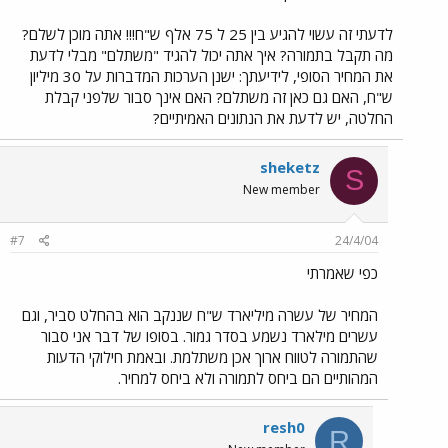
לדעתי זה עשוי להגיע בין 25 ל 75 אלף ש"ח!!! אתה מוכן לשלם?
מה תקבל בתמורה? איך אתה יכול להגיד "משתלם" מבלי לדעת
את המחיר הסופי, לידיעתך: ישנן הערכות המדברות על 30 מיליון
ש"ח, האם גם כאן זה משתלם? האם אינך סבור שלפני קבלת
החלטה, יש לדעת את הנתונים האמיתיים?
sheketz
S
New member
#7
24/4/04
כפי שאמרתי
המחיר של עשרה מיליארד ש"ח שננקב הוא בהחלט סביר, וגם
עשרים מילארד נשמע בסדר גמור. בסופו של דבר אני סבור
שהתמורה לטווח ארוך אכן משתלמת. ובאמת חילוקי הדעות
המהותיים הם ביחס לתמורה ולא ביחס למחיר.
resh0
R