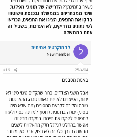
אלף ש"ח כדי לממן את ההתנתקות", האם היית
נשאר בתמיכתך?
הדרישה של תומכי מפלגת
שינוי ממבחריהם בממשלה ובכנסת פשוטה!
בדקו את התנאים, הציגו את התנאים, הכריעו
לפי נתונים מדוייקים, לא הערכות, בשביל זה
אתם בממשלה.
לדמוקרטיה אמיתית
ל
New member
#16
25/4/04
באמת מסבנים
אבל משני הצדדים. ברור שתקדים פינוי סיני לא
יחזור, הפיצויים לא יהיו באותו גובה. התארגנות
טובה והליכה לקראת המפונים (מה שלא היה
בסיני) יכולה בו זמנית לחסוך למדינה כסף ולעזור
למפונים לשקם את חייהם. במקרה חריג זה
אפשר בהחלט לגלגל חלק מהעלויות לשנים
הבאות (בדרך כלל זה לא רצוי, אבל כאן מדובר