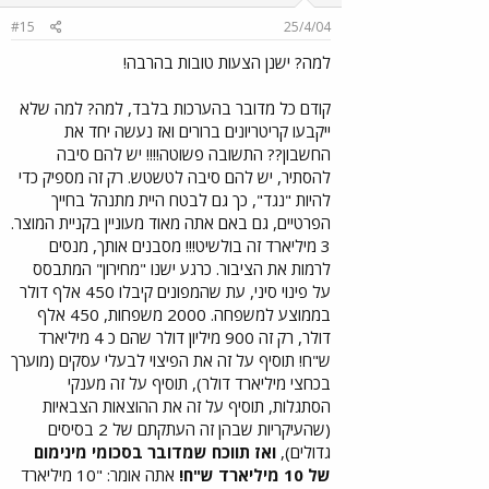
#15
25/4/04
למה? ישנן הצעות טובות בהרבה!
קודם כל מדובר בהערכות בלבד, למה? למה שלא
ייקבעו קריטריונים ברורים ואז נעשה יחד את
החשבון?? התשובה פשוטה!!!! יש להם סיבה
להסתיר, יש להם סיבה לטשטש. רק זה מספיק כדי
להיות "נגד", כך גם לבטח היית מתנהל בחייך
הפרטיים, גם באם אתה מאוד מעוניין בקניית המוצר.
3 מיליארד זה בולשיט!!! מסבנים אותך, מנסים
לרמות את הציבור. כרגע ישנו "מחירון" המתבסס
על פינוי סיני, עת שהמפונים קיבלו 450 אלף דולר
בממוצע למשפחה. 2000 משפחות, 450 אלף
דולר, רק זה 900 מיליון דולר שהם כ 4 מיליארד
ש"ח! תוסיף על זה את הפיצוי לבעלי עסקים (מוערך
בכחצי מיליארד דולר), תוסיף על זה מענקי
הסתגלות, תוסיף על זה את ההוצאות הצבאיות
(שהעיקריות שבהן זה העתקתם של 2 בסיסים
גדולים),
ואז תווכח שמדובר בסכומי מינימום
של 10 מיליארד ש"ח!
אתה אומר: "10 מיליארד