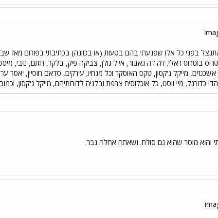
תנצל בפני כל אלו שפגעתי בהם בטעות (או בכוונה) בכתיבתי בפורום מאז שבאתי
רוס בוטרוס ראלי, ז'ה ז'ה גאבור, אייל גולן, צביקה פיק, בלקר, רותם, נובי, מיס
 אשכנזים, מייקל ג'קסון, טקס האוסקר וכל מנחיו, עירקים, סדאם חוסיין, יאסר ער
די כדורגל, מיי ווסט, כל אוכלוסית צרפת ובלגיה לדורותיהם, מייקל ג'קסון, וכמובן
תי והוא מוסר שהוא גם סולח. ושאתה אחלה גבר.