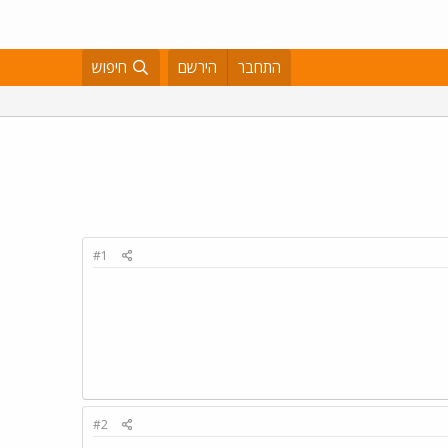
התחבר
הירשם
חיפוש
#1
#2