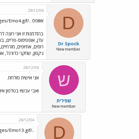
28/12/04
D
אווופס ../images/Emo4.gif
בהזדמנות זו אני רוצה לה
עדן, אופטימוס-פריים, בוט
Dr Spock
רוסים, אתיופים, מזרחיים,
New member
ג'קסון, שחקני כדורגל, אוה
28/12/04
ש
אני אישית סולחת.
ואבי עכשיו בטלפון אי
שפִירית
New member
28/12/04
D
../images/Emo13.gif