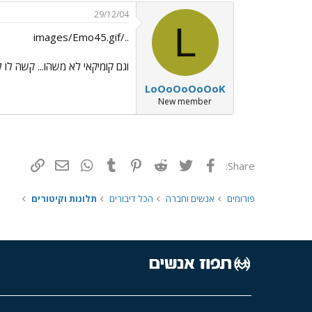
29/12/04
L
../images/Emo45.gif
וגם קומיקאי לא משהו... קשה לו לגו
LoOoOoOoOoK
New member
פייסבוק
Twitter
Reddit
Pinterest
Tumblr
WhatsApp
דואר אלקטרונ
הוסף קי
Share:
פורומים
אנשים וחברה
הכל דיבורים
תלונות וקיטורים