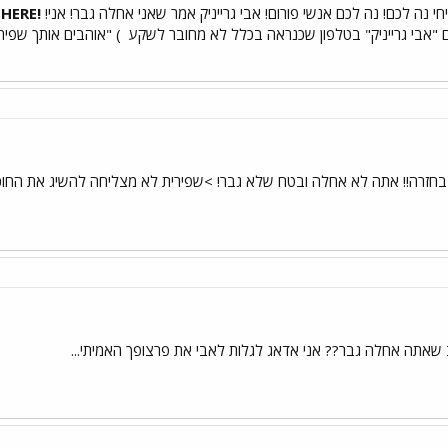
י נה לכם! נה לכם אנשי פורום! אבי גרייניק אמר שאני אחלה גבר! אני!
!SO THERE
"אבי גרייניק" בטלפון שכנראה בכלל לא מחובר לשקע
) "אוהבים אותך שפיר
 בחזרה!! אתה לא אחלה ובטח שלא גבר! >שפירית לא מצליחה להשיג את החו
ב שאתה אחלה גבר?? אני אדאג לגלות לאבי את פרצופך האמיתי...