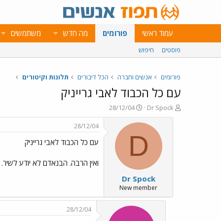
עמוד ראשי
פורומים
מה חדש
משתמשים
פוסטים
חיפוש
פורומים
אנשים וחברה
הכל דיבורים
תלונות וקיטורים
עם כל הכבוד לאבי גרייניק
פ
פ
28/12/04
Dr Spock
ו
ו
ת
ר
28/12/04
ח
ס
D
עם כל הכבוד לאבי גרייניק
ה
ם
נ
ב
ו
ת
ואין הרבה. הבנאדם לא יודע לשיר.
ש
א
Dr Spock
א
ר
י
New member
ך
28/12/04