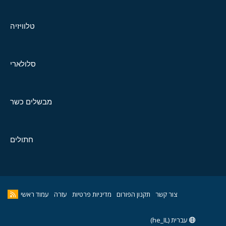
טלוויזיה
סלולארי
מבשלים כשר
חתולים
צור קשר
תקנון הפורום
מדיניות פרטיות
עזרה
עמוד ראשי
עברית (he_IL)