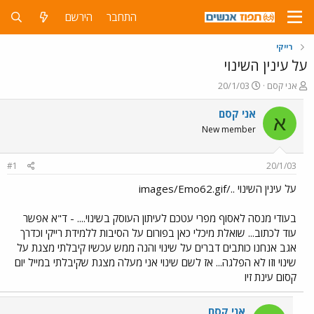
התחבר
הירשם
רייקי
על עינין השינוי
פ
פ
אני קסם
20/1/03
ו
ו
ת
ר
אני קסם
א
ח
ס
New member
ה
ם
נ
ב
ו
ת
#1
20/1/03
ש
א
א
ר
על עינין השינוי ../images/Emo62.gif
י
ך
בעודי מנסה לאסוף מפרי עטכם לעיתון העוסק בשינוי.... - ד"א אפשר
עוד לכתוב... שואלת מיכלי כאן בפורום על הסיבות ללמידת רייקי וכדרך
אגב אנחנו כותבים דברים על שינוי והנה ממש עכשיו קיבלתי מצגת על
שינוי וזו לא הפלגה... אז לשם שינוי אני מעלה מצגת שקיבלתי במייל יום
קסום עינת זיו
אני קסם