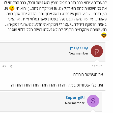
למעבדה\\\הוא כבר חזר מטיפול נמרץ והוא נושם והכל, כבר התקנתי לו
את כל השטויות להם הוא זקוק (נו, אז אני זקוקה להם....) והוא חיי
אז,
היי, חזרתי...שבוע בזמן אינטרנט נראה ארוך יותר...הרבה יותר ארוך כמה
פאטתי.... אז עוד מישהו מכם נפל בשטות שאני נפלתי אליה, או שאני
באמת הדפוקה היחידה...?..(צר לי אם קראתי הרגע למישהו\י דפוק\ה)...
רוני, שמחה שהקבצים היקרים לה לא נעלמו באיזה חלל בלתי מוסבר
קורט קוביין
ק
New member
#2
11/6/01
את הטיפשה היחידה
ואני בלי אנטיווירוס בכלל חה חהחהחהחהחהחהחהחהחהחהחה
Super giRl
S
New member