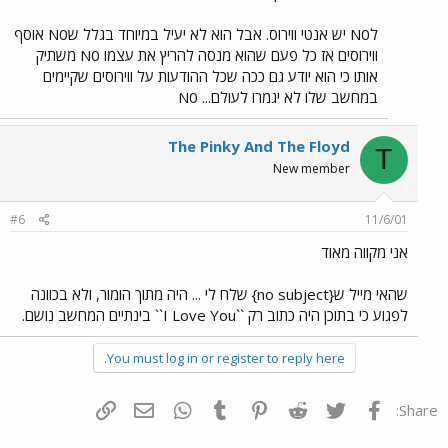
לN0 יש אנטי ווירוס. אבל הוא לא יעיל במיוחד בגלל שN0 אוסף
ווירוסים אז כל פעם שהוא מנסה להריץ את עצמו N0 משתיק
אותו כי הוא יודע גם ככה שכל ההודעות על ווירוסים שקיימים
במחשב שלו לא יגמרו לעולם... N0
The Pinky And The Floyd
T
New member
#6
11/6/01
אני מקווה מאוד
שהאי מייל ש{no subject} שלח לי ... היה מתוך הומור, ולא בכוונה
לפגוע כי בתוכן היה כתוב רק ``I Love You`` בינתיים המחשב נושם.
You must log in or register to reply here.
פייסבוק
Twitter
Reddit
Pinterest
Tumblr
WhatsApp
דואר אלקטרוני
הוסף קישור
Share: