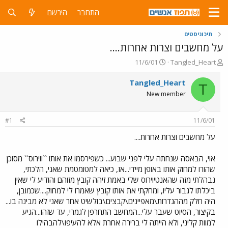
התחבר
הירשם
תיכוניסטים
על מחשבים וצרות אחרות....
פ
פ
11/6/01
Tangled_Heart
ו
ו
ת
ר
Tangled_Heart
T
ח
ס
New member
ה
ם
נ
ב
ו
ת
#1
11/6/01
ש
א
א
ר
על מחשבים וצרות אחרות....
י
ך
אוי, הבאסה שנחתה עלי לפני שבוע... כשפירסמו את אותו ``ווירוס`` מסוכן
שהורו למחוק אותו באופן מיידי...אז, כיאה למטומטמת שאני, הלכתי,
נבהלתי מזה שהאנטיוירוס שלי באמת זיהה קובץ מזוהם והודיע לי שאין
ביכלתו לגבור עליו, ומחקתי את אותו קובץ שאמרו לי למחוק....שכמובן,
היה חלק מההגדרות\מאפיינים\קבצים\בולשיט אחר שאני לא מבינה בו...
בקיצור, הסיוט שעבר עלי...המחשב התחרפן לגמרי, עד שזהו...הגיע
למוות קליני, ולא הייתה לי ברירה אחרת אלא להעיפו\להבהילו