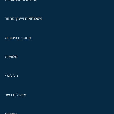
משכנתאות וייעוץ מחזור
תחבורה ציבורית
טלוויזיה
סלולארי
מבשלים כשר
חתולים