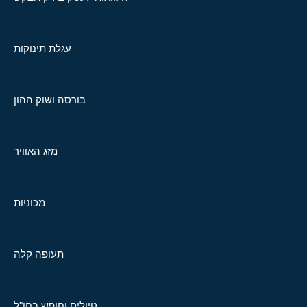
עגלת תינוקות
בורסה ושוק ההון
מזג האוויר
מכוניות
תעופה קלה
טיולים וחופש בחו"ל