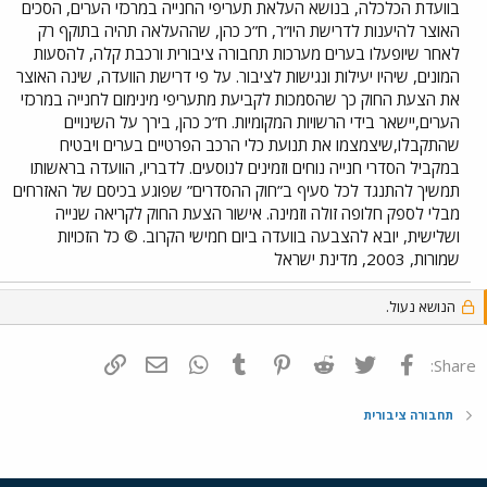
בוועדת הכלכלה, בנושא העלאת תעריפי החנייה במרכזי הערים, הסכים
האוצר להיענות לדרישת היו”ר, ח”כ כהן, שההעלאה תהיה בתוקף רק
לאחר שיופעלו בערים מערכות תחבורה ציבורית ורכבת קלה, להסעות
המונים, שיהיו יעילות ונגישות לציבור. על פי דרישת הוועדה, שינה האוצר
את הצעת החוק כך שהסמכות לקביעת מתעריפי מינימום לחנייה במרכזי
הערים,יישאר בידי הרשויות המקומיות. ח”כ כהן, בירך על השינויים
שהתקבלו,שיצמצמו את תנועת כלי הרכב הפרטיים בערים ויבטיח
במקביל הסדרי חנייה נוחים וזמינים לנוסעים. לדבריו, הוועדה בראשותו
תמשיך להתנגד לכל סעיף ב”חוק ההסדרים” שפוגע בכיסם של האזרחים
מבלי לספק חלופה זולה וזמינה. אישור הצעת החוק לקריאה שנייה
ושלישית, יובא להצבעה בוועדה ביום חמישי הקרוב. © כל הזכויות
שמורות, 2003, מדינת ישראל
הנושא נעול.
פייסבוק
Twitter
Reddit
Pinterest
Tumblr
WhatsApp
דואר אלקטרוני
הוסף קישור
Share:
תחבורה ציבורית