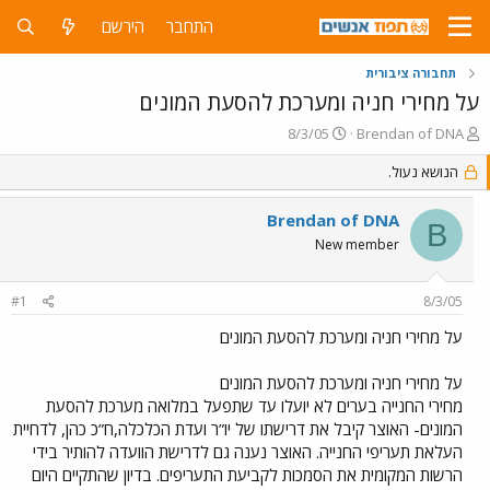
התחבר
הירשם
תחבורה ציבורית
על מחירי חניה ומערכת להסעת המונים
פ
פ
8/3/05
Brendan of DNA
ו
ו
ת
הנושא נעול.
ר
ח
ס
ה
ם
Brendan of DNA
B
נ
ב
New member
ו
ת
ש
א
א
ר
#1
8/3/05
י
ך
על מחירי חניה ומערכת להסעת המונים
על מחירי חניה ומערכת להסעת המונים
מחירי החנייה בערים לא יועלו עד שתפעל במלואה מערכת להסעת
המונים- האוצר קיבל את דרישתו של יו”ר ועדת הכלכלה,ח”כ כהן, לדחיית
העלאת תעריפי החנייה. האוצר נענה גם לדרישת הוועדה להותיר בידי
הרשות המקומית את הסמכות לקביעת התעריפים. בדיון שהתקיים היום