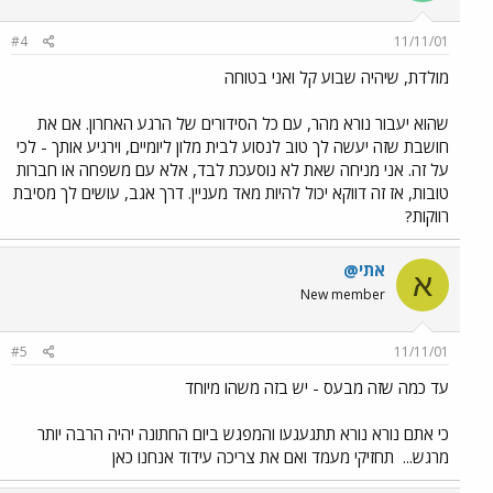
#4
11/11/01
מולדת, שיהיה שבוע קל ואני בטוחה
שהוא יעבור נורא מהר, עם כל הסידורים של הרגע האחרון. אם את
חושבת שזה יעשה לך טוב לנסוע לבית מלון ליומיים, וירגיע אותך - לכי
על זה. אני מניחה שאת לא נוסעכת לבד, אלא עם משפחה או חברות
טובות, אז זה דווקא יכול להיות מאד מעניין. דרך אגב, עושים לך מסיבת
רווקות?
אתי@
א
New member
#5
11/11/01
עד כמה שזה מבעס - יש בזה משהו מיוחד
כי אתם נורא נורא תתגעגעו והמפגש ביום החתונה יהיה הרבה יותר
מרגש...
תחזיקי מעמד ואם את צריכה עידוד אנחנו כאן