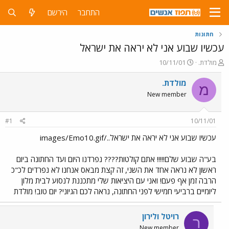
התחבר
הירשם
חתונות
עכשיו שבוע אני לא יראה את ישראל
פ
פ
מולדת.
10/11/01
ו
ו
ת
ר
מולדת.
מ
ח
ס
New member
ה
ם
נ
ב
ו
ת
#1
10/11/01
ש
א
א
ר
עכשיו שבוע אני לא יראה את ישראל../images/Emo10.gif
י
ך
בע"ה שבוע שלם!!!!! אתם קולטות???? נפרדנו היום ועד החתונה ביום
ראשון לא נראה אחד את השני, זה קצת מבאס אנחנו לא נפרדים לכ"כ
הרבה זמן אף פעם! ואני עם היציאות שלי מתכננת לנסוע לבית מלון
ליומיים ברביעי חמישי לפני החתונה, נראה לכם הגיוני? יום טוב! מולדת
רויטל ולירון
ר
New member