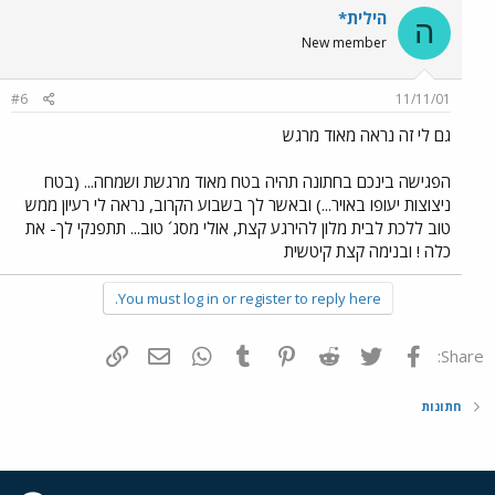
הילית*
ה
New member
#6
11/11/01
גם לי זה נראה מאוד מרגש
הפגישה בינכם בחתונה תהיה בטח מאוד מרגשת ושמחה... (בטח
ניצוצות יעופו באויר...) ובאשר לך בשבוע הקרוב, נראה לי רעיון ממש
טוב ללכת לבית מלון להירגע קצת, אולי מסג´ טוב... תתפנקי לך- את
כלה ! ובנימה קצת קיטשית
You must log in or register to reply here.
פייסבוק
Twitter
Reddit
Pinterest
Tumblr
WhatsApp
דואר אלקטרוני
הוסף קישור
Share:
חתונות