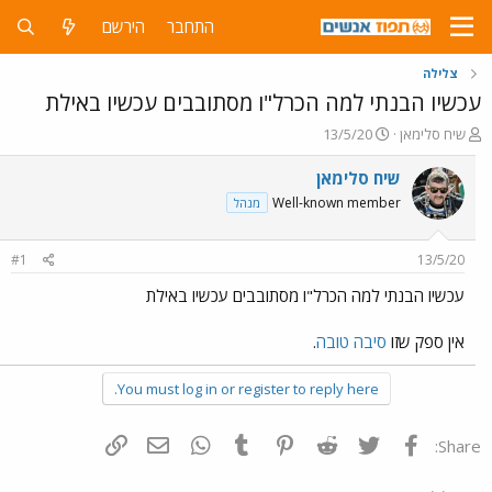
התחבר
הירשם
צלילה
עכשיו הבנתי למה הכרל"ו מסתובבים עכשיו באילת
פ
פ
שיח סלימאן
13/5/20
ו
ו
ת
ר
שיח סלימאן
ח
ס
Well-known member
מנהל
ה
ם
נ
ב
ו
ת
#1
13/5/20
ש
א
א
ר
עכשיו הבנתי למה הכרל"ו מסתובבים עכשיו באילת
י
ך
אין ספק שזו
סיבה טובה
.
You must log in or register to reply here.
פייסבוק
Twitter
Reddit
Pinterest
Tumblr
WhatsApp
דואר אלקטרוני
הוסף קישור
Share: