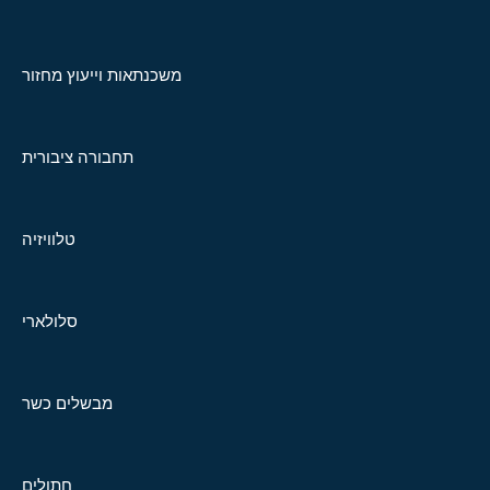
משכנתאות וייעוץ מחזור
תחבורה ציבורית
טלוויזיה
סלולארי
מבשלים כשר
חתולים