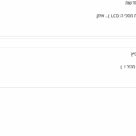
דשות
)... איתן.
מהיר !
)
י
שור