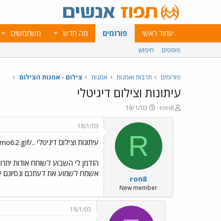
עמוד ראשי
פורומים
מה חדש
משתמשים
פוסטים
חיפוש
פורומים
תרבות ואמנות
אמנות
צילום - אמנות הצילום
עיתונות וצילום דיגיטלי
פ
פ
18/1/03
ron8
ו
ו
ת
ר
18/1/03
ח
ס
R
עיתונות וצילום דיגיטלי ../images/Emo62.gif
ה
ם
נ
ב
ו
ת
הזדמן לי השבוע לשוחח אודות יתרונו
ש
א
אשמח לשמוע את דעתכם ונסיונם של 
ron8
א
ר
י
New member
ך
18/1/03