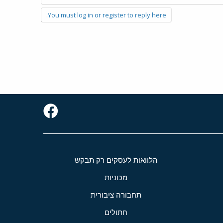
You must log in or register to reply here.
הלוואות לעסקים רק תבקש
מכוניות
תחבורה ציבורית
חתולים