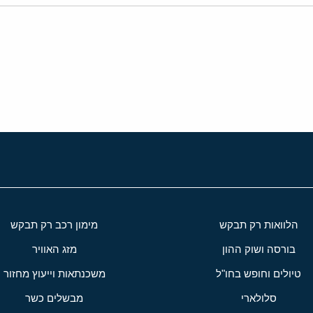
י
שור
הלוואות רק תבקש
מימון רכב רק תבקש
בורסה ושוק ההון
מזג האוויר
טיולים וחופש בחו"ל
משכנתאות וייעוץ מחזור
סלולארי
מבשלים כשר