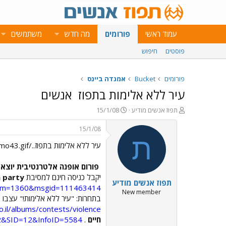
עמוד ראשי
פורומים
מה חדש
משתמשים
פוסטים
חיפוש
פורומים
Bucket
אמנדה ביינס
עיר ללא אלימות בתפוז
אנשים
פ
פ
תפוז אנשים מודיע
15/1/08
ו
ו
ת
ר
15/1/08
ח
ס
ת
עיר ללא אלימות בתפוז../images/Emo43.gifאנשים
ה
ם
נ
ב
ו
ת
פורום אופנה אלטרנטיבית יוצא 
ש
א
יקבל כניסה חינם למסיבת
a party
תפוז אנשים מודיע
א
ר
forum=1360&msgid=111463414
י
New member
בתחרות: "עיר ללא אלימות!" עצבו פ
ך
o.il/albums/contests/violence
חיים
.
622&SID=12&InfoID=5584