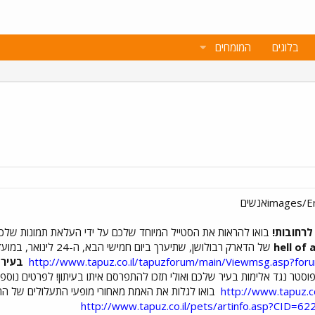
בלוגים
המומחים
לרחובות!
בואו להראות את הסטייל המיוחד שלכם על ידי העלאת תמונות שלכ
hell of 
של הדארק רבולושן, שתיערך ביום חמישי הבא, ה-24 לינואר, במועדון הסילבר ת"א!
http://www.tapuz.co.il/tapuzforum/main/Viewmsg.asp?
בעיר 
וסטר נגד אלימות בעיר שלכם ואולי תזכו להתפרסם איתו בעיתון! לפרטים נוספים
http://www.tapuz.c
בואו לגלות את האמת מאחורי מופעי התעלולים של הת
http://www.tapuz.co.il/pets/artinfo.asp?CID=