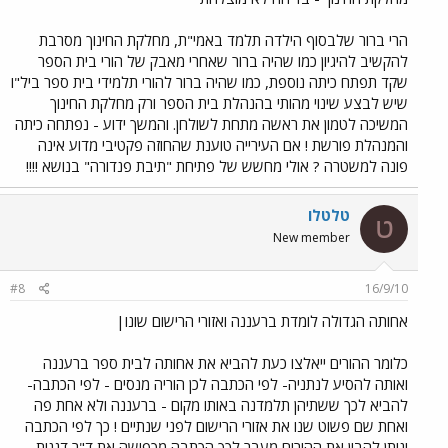
הרי ברור שלבסוף הילדה תלמד באמי"ת, מחלקת החינוך מסרבת
להקשיב להיגיון כמו שהיה ברור שאחרי מאבק של הורי בית הספר
שקד תפתח כיתה נוספת, כמו שהיה ברור להורי תלמידי בית ספר ביל"ו
שיש לבצע שינוי מהותי בהנהלת בית הספר ורק מחלקת החינוך
המשיכה לטמון את ראשה מתחת לשולחן. והמשך ידוע - נפתחה כיתה
והמנהלת פורשת ! אם העירייה טוענת שהחוזה פקטיבי מדוע אינה
פונה למשטרה ? אולי מחשש של פתיחת "תיבת פנדורה" בנושא !!!!
טלטלו
ט
New member
#8
16/9/10
אחותה הגדולה לומדת ברעננה ואזורי הרישום שונו|
כלומר ההורים ייאלצו כעת להביא את אחותה לבית ספר ברעננה
ואותה להסיע לנתניה- לפי הכתבה לכן הוריה מנסים - לפי הכתבה-
להביא לכך ששתיהן תלמדנה באותו מקום - ברעננה ולא אחת פה
ואחת שם פשוט שנו את אזורי הרישום לפני שנתיים ! כך לפי הכתבה
וניתן להבין את ההורים מעבר לכך הכתבה מכפישה את ד"ר דגנית