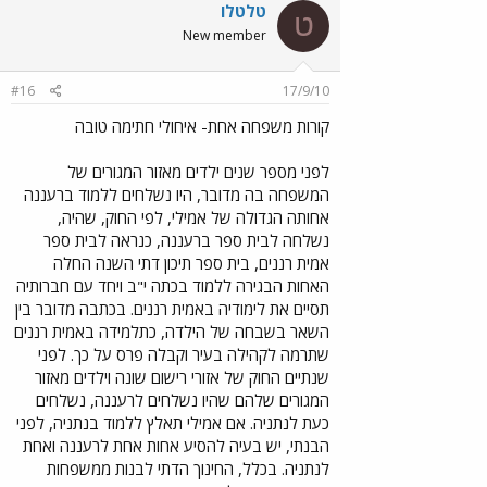
טלטלו
ט
New member
#16
17/9/10
קורות משפחה אחת- איחולי חתימה טובה
לפני מספר שנים ילדים מאזור המגורים של
המשפחה בה מדובר, היו נשלחים ללמוד ברעננה
אחותה הגדולה של אמילי, לפי החוק, שהיה,
נשלחה לבית ספר ברעננה, כנראה לבית ספר
אמית רננים, בית ספר תיכון דתי השנה החלה
האחות הבגירה ללמוד בכתה י"ב ויחד עם חברותיה
תסיים את לימודיה באמית רננים. בכתבה מדובר בין
השאר בשבחה של הילדה, כתלמידה באמית רננים
שתרמה לקהילה בעיר וקבלה פרס על כך. לפני
שנתיים החוק של אזורי רישום שונה וילדים מאזור
המגורים שלהם שהיו נשלחים לרעננה, נשלחים
כעת לנתניה. אם אמילי תאלץ ללמוד בנתניה, לפני
הבנתי, יש בעיה להסיע אחות אחת לרעננה ואחת
לנתניה. בכלל, החינוך הדתי לבנות ממשפחות