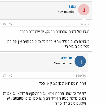
נאנ3
נ
New member
#5
16/9/10
האם יכול להיות שההורים מתעקשים שהילדה תלמד
באמי"ת רננים בגלל שהוא בי"ס כל כך טוב? האם אין עוד בתי
ספר טובים באזור?
חגיתלה
ח
New member
#7
16/9/10
אמי" רננים הוא תיכון מצויין אין ספק
לא על כך שאני תמהה. אלא על ההתעקשות דווקא על אמי"ת
רננים כאשר בנתניה אליה הם משוייכים על פי כתובתם , יש
תיכונים טובים לא פחות.