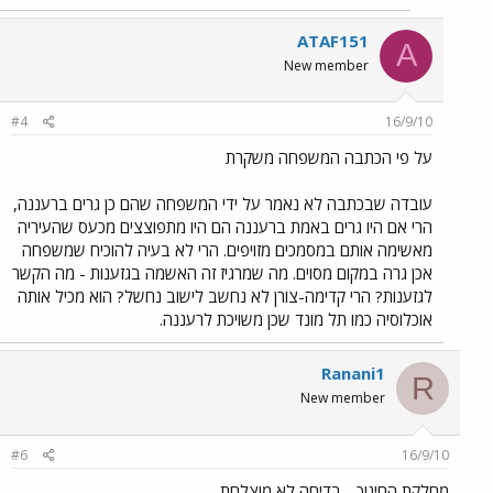
ATAF151
A
New member
#4
16/9/10
על פי הכתבה המשפחה משקרת
עובדה שבכתבה לא נאמר על ידי המשפחה שהם כן גרים ברעננה,
הרי אם היו גרים באמת ברעננה הם היו מתפוצצים מכעס שהעיריה
מאשימה אותם במסמכים מזויפים. הרי לא בעיה להוכיח שמשפחה
אכן גרה במקום מסוים. מה שמרגיז זה האשמה בגזענות - מה הקשר
לגזענות? הרי קדימה-צורן לא נחשב לישוב נחשל? הוא מכיל אותה
אוכלוסיה כמו תל מונד שכן משויכת לרעננה.
Ranani1
R
New member
#6
16/9/10
מחלקת החינוך - בדיחה לא מוצלחת