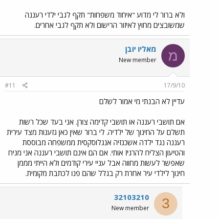
ולא ברור לי מדוע "איחוד משפחות" תקף לגבי ילדי רעננה
שמשובצים מחוץ לאיזור הרישום ולא תקף לגבי אחרים.
מאליו יובן
מ
New member
#11
17/9/10
עדיין לא הבנתי מי אמור לשלם
אם תושבי רעננה או תושבי קדימה צורן. אני בעד שכל רשות
תשלם על החינוך של ילדיה. לי ברור שאין כאן גזענות מצד עירית
רעננה נגד ילדה אשכנזיה אנגלוסקסית ממשפחה מבוססת
והטיעון הצליח להרגיז אותי. אם הם אינם תושבי רעננה אני מניח
שאפשר לעשות מחווה אבל עניי עירי קודמים ולא הייתי מממן
חינוך לילדי עיר אחרת רק בגלל שהם פנו לכתבת מקומית.
32103210
3
New member