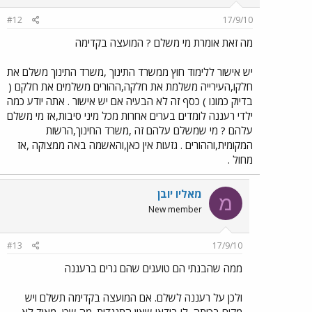
#12
17/9/10
מה זאת אומרת מי משלם ? המועצה בקדימה
יש אישור ללימוד חוץ ממשרד התינוך ,משרד התינוך משלם את
חלקו,העירייה משלמת את חלקה,ההורים משלמים את חלקם (
בדיוק כמונו ) כסף זה לא הבעיה אם יש אישור . אתה יודע כמה
ילדי רעננה לומדים בערים אחרות מכל מיני סיבות,אז מי משלם
עלהם ? מי שמשלם עלהם זה ,משרד החינוך,הרשות
המקומית,וההורים . גזעות אין כאן,והאשמה באה ממצוקה ,אז
מחול .
מאליו יובן
מ
New member
#13
17/9/10
ממה שהבנתי הם טוענים שהם גרים ברעננה
ולכן על רעננה לשלם. אם המועצה בקדימה תשלם ויש
מקום בכיתה, לי בודאי שאין התנגדות. מה שכן, מאוד לא