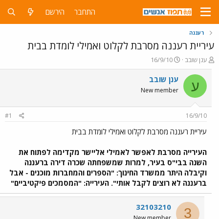
התחבר
הירשם
רעננה
עיריית רעננה מסרבת לקלוט ואמילי לומדת בבית
פ
פ
ענן שובב
16/9/10
ו
ו
ת
ר
ענן שובב
ע
ח
ס
New member
ה
ם
נ
ב
ו
ת
#1
16/9/10
ש
א
א
ר
עיריית רעננה מסרבת לקלוט ואמילי לומדת בבית
י
ך
העירייה מסרבת לאפשר לאמילי אליישר מקדימה לפתוח את
השנה בבי"ס בעיר, למרות שמשפחתה שכרה דירה ברעננה
וקיבלה היתר ממשרד החינוך: "הספרים והמחברות מוכנים - אבל
ברעננה לא רוצים לקבל אותי". העירייה: "המסמכים פיקטיביים"
32103210
3
New member