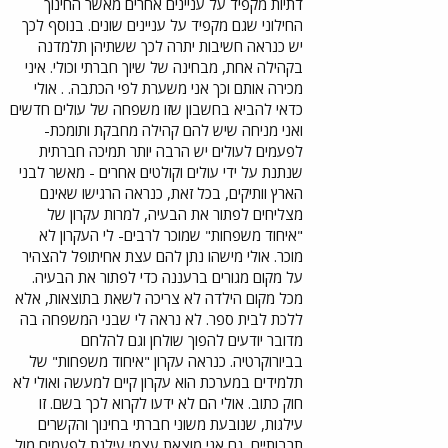
דתיות מקפיד על עניינים אחרים מאשר החינוך
החילוני שגם מקפיד על עניינים שונים. בנוסף לכך
יש כנראה חשיבות יתרה לכך ששתיהן תלמדנה
בקהילה אחת, מבחינה של שיוך חברתי וכולי. איני
מכירה אותם וכך אני משערת לפי הכתבה. . אולי
כדאי להביא בחשבון שזו משפחה של עולים חדשים
ואני מניחה שיש להם קהילה מחבקת ותומכת-
לפעמים לעולים יש הרבה יותר תמיכה חברתית
שנתנת על ידי עולים וקולטים אחרים - מאשר לבני
הארץ וותיקים, בכל זאת, כנראה הרגישו שאינם
מצליחים לפתור את הבעיה, למרות עקרון של
"איחוד משפחות" שמוכר לרבים- לי העקרון לא
מוכר. אולי מישהו נתן להם עצת אחיתופל להצהיר
על מקום מגורים ברעננה כדי לפתור את הבעיה.
מכל מקום הילדה לא צריכה לשאת בתוצאות, אלא
ללכת לבית ספר. לא נראה לי שבני המשפחה בה
מדובר יודעים להפוך שולחן וגם להלחם
בביורוקרטיה. כנראה עקרון "איחוד משפחות" של
תלמידים במערכת הוא עקרון קיים למעשה ואולי לא
חוק כתוב. אולי הם לא ידעו לקרוא לכך בשם. זו
עילגות, שנובעת משוני חברתי בחינוך והקשרים
תרבותיים, גם אני מוצאת עצמי עילגת לפעמים מול