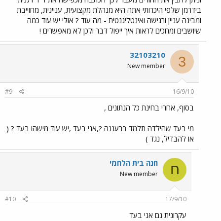
בידרמן שלפי היכרותי אתה היא מנהלת מקצועית, עניינית, מחוייבת
ומבינה עניין ורגישה ואינטליגנטית - מה עוד ? אולי יש עוד כמה
שיושבים ומחכים לראות איך ייפול דבר ולכן לא מאפשרים !
32103210
3
New member
#9
16/9/10
בסוף, אחרי בחינת כל הנתונים ,
מי בעד שהילדה תלמד ברעננה ?,אני בעד ,יש עוד מישהו בעד ? (
או להבדיל, נגד )
חנה בית הלחמי
ח
New member
#10
17/9/10
עקרונית גם אני בעד