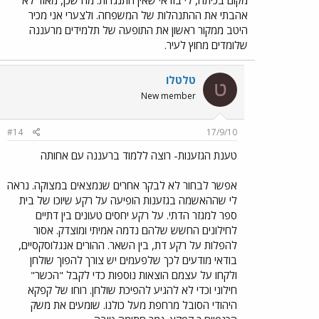
אהבתי את ההתנהלות של המשפחה. ולצערי אני מכיר
היטב ממקור ראשון את התופעה של תלמידים מרעננה
שלומדים מחוץ לעיר.
טלטלו
ט
New member
#14
17/9/10
טענת הגזענות- רוצה ללמוד ברעננה עם אחותה
אפשר לבחור לא לבקר אחרים שנמצאים במצוקה. נראה
לי שההאשמה בגזענות הופיעה על רקע שיוכו של בית
ספר למגזר הדתי. על רקע יחסים טעונים בין דתיים
לחילונים החשש שלהם נדמה אמיתי ומוצדק. אסור
להפלות על רקע דת, בין השאר. ההורים אנגלוסקסיים,
בודאי מודעים לכך שלפעמים יש צורך להפוך שולחן
ולקחו על עצמם הוצאות נוספות כדי לקבל "הכשר"
חילוני וכדי לא להגיע להפיכת שולחן. רוחו של קפקא
היהודי הסובל מרחפת מעל כולנו. שומעים את משק