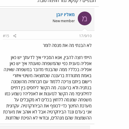
הכנפיים ? קפקא. גמר חתימה טובה.
מאליו יובן
מ
New member
#15
17/9/10
לא הבנתי מה את מנסה לומר
הייתי רוצה להבין, אנא הסבירי איך לדעתך יש כאן
אפליה גזענית כפי שהמשפחה טוענת? איך יש כאן
אפליה בכלל? ממה שהבנתי מדובר במשפחה שאינה
באמת מתגוררת ברעננה שכתוצאה משינוי איזורי
רישום ביתם צריכה ללמוד עם חברותיה מהשכונה
בנתניה ולא ברעננה. מה הקשר ליחסים בין דתיים
לחילונים? מה הקשר לגזענות או לאפליה? נשמע כמו
משפחה שמנסה ללחוץ בכלים לא מקובלים על
מערכת החינוך כדי לכופף את הבירורקרטיה. עקרונית
אני בעדם ונגד הבירוקרטיה אבל לא אוהב את מערכת
ההשמצות שהם מנהלים, ובודאי לא הפיכת שולחנות.