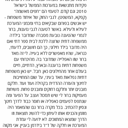
פקידות מתנשאת במערכות הממשל בישראל
2010 וגם קודם. לטעמי הם "חפים מאשמה"
(קפקא, המשפט). לגבי החוק של איחוד משפחות -
יש אנשים בפורום שבקיאים ברזי ומכמני המערכת
לעילא ולעילא. באשר לטענה לגבי גזענות, ברור
לגמרי שהטענה נובעת מסברה שמדובר בילדה
ממשפחה דתית שרוצה ללכת לבית ספר דתי ואם
היה מדובר בילד חילוני, כך הם חושבים, לדעתי,
כנראה, שהיו מאפשרים ללא בעייה. לי זה מאד
ברור שזו האפלייה שמדובר בה. מהיכרותי עם
משפחות דתיות ברעננה ובארץ, הדתיים, חיים
בעולם אחר מהחילונים כאן. חבל. יש כאן משפחות
דתיות נפלאות מאד בעיני, על שום המחוייבות
לחינוך והעזרה ההדדית בקהילה ועוד ועוד. חלקם
מובנים יותר וחלקם רחוקים ומובנים פחות. משיחות
מעמיקות ברור לי שיש תסכול ועצב על הפער ומה
שנתפס לפעמים כאפליה או חוסר כבוד לדרך חינוך
ונסיון להכתיב. בכל מקרה ברור גם שהמאמר היה
מוזמן והכניסו אותו לעיתון כדי להשיג תוצאות וזו
הדרך שמצאו המתווכים. לא ידועה לי עמדת
המערכת או חלקה של ד"ר בידרמן בעניין. אני מקווה