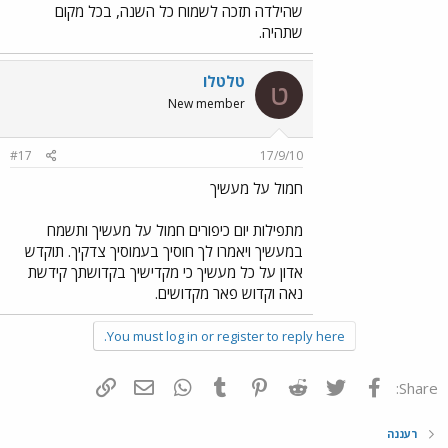
שהילדה תזכה לשמוח כל השנה, בכל מקום
שתהיה.
טלטלו
ט
New member
#17
17/9/10
חמול על מעשיך
מתפילות יום כיפורים חמול על מעשיך ותשמח
במעשיך ויאמרו לך חוסיך בעמוסיך צדקיך. תוקדש
אדון על כל מעשיך כי מקדישיך בקדושתך קידשת
נאה וקדוש פאר מקדושים.
You must log in or register to reply here.
פייסבוק
Twitter
Reddit
Pinterest
Tumblr
WhatsApp
דואר אלקטרוני
הוסף קישור
Share:
רעננה