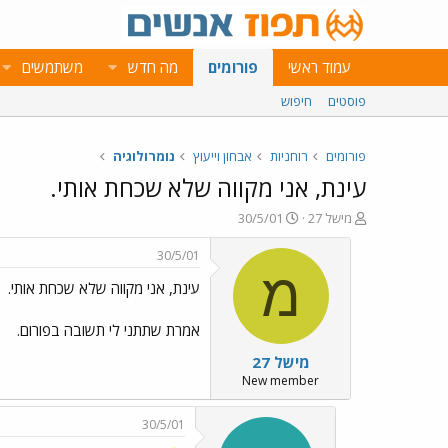
עמוד ראשי
פורומים
מה חדש
משתמשים
פוסטים
חיפוש
פורומים
רוחניות
אבחון וייעוץ
נומרולוגיה
עינת, אני מקווה שלא שכחת אותי.
פ
פ
מישל 27
30/5/01
ו
ו
ת
ר
30/5/01
ח
ס
מ
עינת, אני מקווה שלא שכחת אותי.
ה
ם
נ
ב
ו
ת
אמרת שתתני לי תשובה בפורום.
ש
א
מישל 27
א
ר
י
New member
ך
30/5/01