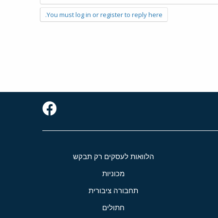
You must log in or register to reply here.
הלוואות לעסקים רק תבקש
מכוניות
תחבורה ציבורית
חתולים