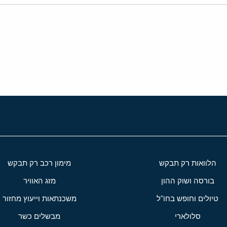
י
שור
הלוואות רק תבקש
מימון רכב רק תבקש
בורסה ושוק ההון
מזג האוויר
טיולים וחופש בחו"ל
משכנתאות וייעוץ מחזור
סלולארי
מבשלים כשר