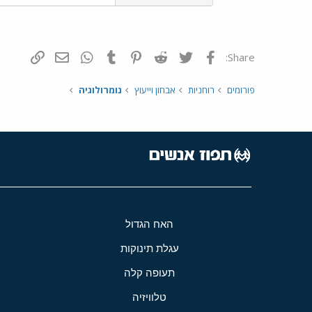
פייסבוק
Twitter
Reddit
Pinterest
Tumblr
WhatsApp
דואר אלקטרונ
הוסף קי
Share:
פורומים
רוחניות
אבחון וייעוץ
נומרולוגיה
האח הגדול
עגלת תינוקות
תעופה קלה
טלוויזיה