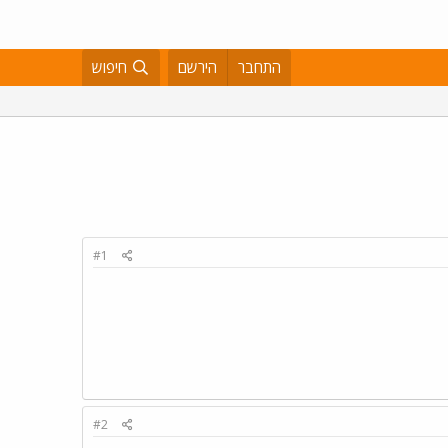
התחבר
הירשם
חיפוש
#1
#2