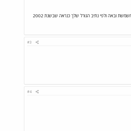
מישל מתוקה. מצטערת שחיכית כ``כ הרבה אבל...הסבלנות משתלמת. ועכשיו לשאלתך.אהבה חדשה ורצינית ממשמשת ובאה ולפי נתיב הגורל שלך כנראה שבשנת 2002
#3
#4