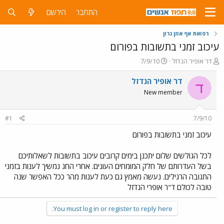
התחבר
הירשם
רפואת אף אוזן גרון
עיכוב זמני בתשובות בפורום
פ
פ
דר אופיר הנדזל
7/9/10
ו
ו
ת
ר
דר אופיר הנדזל
ד
ח
ס
New member
ה
ם
נ
ב
ו
ת
#1
7/9/10
ש
א
א
ר
עיכוב זמני בתשובות בפורום
י
ך
לכל הגולשים שלום יתכנן בימים קרובים עיכוב בתשובות לשאלותיכם
בשל העדרותם של חלק המומחים העונים. אחרי החג נמשיך לענות בזמני
התגובה הרגילים. נעשה מאמץ גם כעת לענות מהר ככל האפשר שנה
טובה לכולם ד"ר אופרי הנדזל
You must log in or register to reply here.