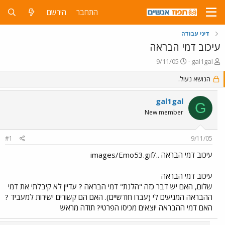
התחבר
הירשם
דיני עבודה
עיכוב דמי הבראה
פ
פ
9/11/05
gal1gal
ו
ו
ת
הנושא נעול.
ר
ח
ס
ה
ם
gal1gal
G
נ
ב
New member
ו
ת
ש
א
א
ר
#1
9/11/05
י
ך
עיכוב דמי הבראה ../images/Emo53.gif
עיכוב דמי הבראה
שלום, האם יש דבר כזה "הלנת" דמי הבראה ? עדיין לא קיבלתי את דמי
ההבראה המגיעים לי (עברו חודשיים). האם הם קשורים ישירות למעביד ?
האם דמי ההבראה יוצאים מכיסו הפרטי? תודה מראש