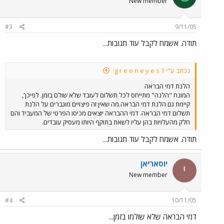
New member
#3
9/11/05
תודה. אשמח לקבל עוד תגובות...
נכתב ע"י g r e e n e y e s 1:
הלנת דמי הבראה
המונח "הלנה" מתייחס לכל תשלום לעובד שלא שולם בזמן. לפיכך,
קיימת גם הלנת דמי הבראה.מה שאין זה פיצויים מוגברים על הלנת
תשלום דמי הבראה. דמי ההבראה יוצאים מכיסו הפרטי של המעביד והם
חלק מהעלויות בהן עליו לשאת בתוקף היותו מעסיק עובדים.
תודה. אשמח לקבל עוד תגובות...
יוסאריאן
י
New member
#4
10/11/05
דמי הבראה שלא שולמו בזמן...