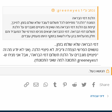
נכתב ע"י g r e e n e y e s 1:
הלנת דמי הבראה
המונח "הלנה" מתייחס לכל תשלום לעובד שלא שולם בזמן. לפיכך,
קיימת גם הלנת דמי הבראה.מה שאין זה פיצויים מוגברים על הלנת
תשלום דמי הבראה. דמי ההבראה יוצאים מכיסו הפרטי של המעביד והם
חלק מהעלויות בהן עליו לשאת בתוקף היותו מעסיק עובדים.
דמי הבראה שלא שולמו בזמן...
נושאים הפרשי הצמדה וריבית. לא פיצויי הלנה. (אני לא יודע מה זה
"פיצויים מוגברים על הלנת תשלום דמי הבראה", אבל אני מניח ש-
greeneyes1 התכוונה למה שאני התכוונתי).
הנושא נעול.
פייסבוק
Twitter
Reddit
Pinterest
Tumblr
WhatsApp
דואר אלקטרוני
הוסף קישור
Share:
דיני עבודה