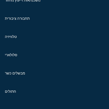
משכנתאות וייעוץ מחזור
תחבורה ציבורית
טלוויזיה
סלולארי
מבשלים כשר
חתולים