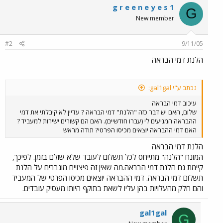
g r e e n e y e s 1
G
New member
#2
9/11/05
הלנת דמי הבראה
נכתב ע"י gal1gal:
עיכוב דמי הבראה
שלום, האם יש דבר כזה "הלנת" דמי הבראה ? עדיין לא קיבלתי את דמי
ההבראה המגיעים לי (עברו חודשיים). האם הם קשורים ישירות למעביד ?
האם דמי ההבראה יוצאים מכיסו הפרטי? תודה מראש
הלנת דמי הבראה
המונח "הלנה" מתייחס לכל תשלום לעובד שלא שולם בזמן. לפיכך,
קיימת גם הלנת דמי הבראה.מה שאין זה פיצויים מוגברים על הלנת
תשלום דמי הבראה. דמי ההבראה יוצאים מכיסו הפרטי של המעביד
והם חלק מהעלויות בהן עליו לשאת בתוקף היותו מעסיק עובדים.
gal1gal
G