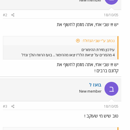
New member
#2
18/10/05
יש !!! שבי אחי, אתה מוזמן לחשוף את
נכתב ע"י שבי הגדול1:
עידכון מזירת ההימורים
4 מהמרים על יציאת הלו"ז יצאו מההימור... בועז הרווח הולך וגדל
יש !!! שבי אחי, אתה מוזמן לחשוף את
קלונם ברבים !
בועז ל
ב
New member
#3
18/10/05
טוב שיש מי שעוקב !