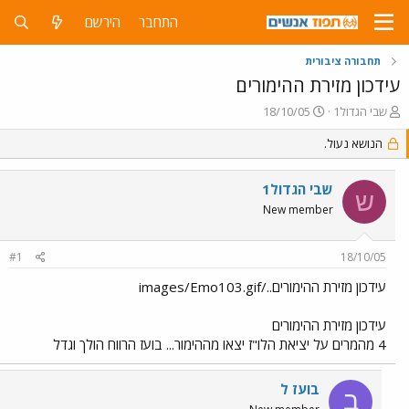
התחבר
הירשם
תחבורה ציבורית
עידכון מזירת ההימורים
פ
פ
שבי הגדול1
18/10/05
ו
ו
ת
הנושא נעול.
ר
ח
ס
ה
ם
שבי הגדול1
נ
ב
ש
ו
ת
New member
ש
א
א
ר
#1
18/10/05
י
ך
עידכון מזירת ההימורים../images/Emo103.gif
עידכון מזירת ההימורים
4 מהמרים על יציאת הלו"ז יצאו מההימור... בועז הרווח הולך וגדל
בועז ל
ב