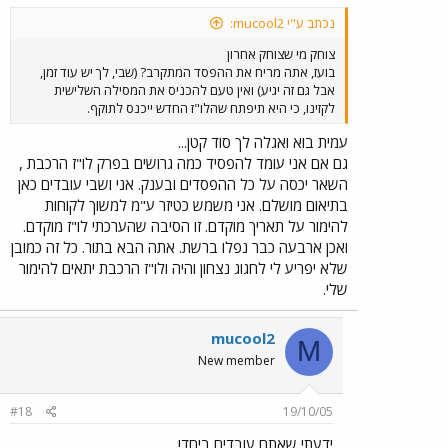
נכתב ע"י mucool2:
צוחק מי שצוחק אחרון
בועז, אתה מריח את ההפסד המתקרב? (שבי, לך יש עוד זמן,
אבל גם זה יגיע) ואין טעם להכניס את המסילה השלישית
לקזינו, כי היא תיפתח שהלו"ז החדש ייכנס לתוקף.
עמית בוא ואגלה לך סוד קטן...
גם אם אני עומד להפסיד כמה גרושים בפרק לו"ז הרכבת ,
השאר יכסה על כל ההפסדים ובענק. אני ושבי עובדים כאן
בתיאום מושלם. אני משמש כטיזר ע"מ למשוך לקוחות
להימור על תאריך מוקדם. זו הסיבה שהערכתי לו"ז מוקדם.
ואכן ארבעה כבר נפלו ברשת. אתה הבא בתור. כל זה כמובן
שלא יפריע לי לחגוג נצחון והיה ולו"ז הרכבת יתאים להימור
שלי.
mucool2
M
New member
#18
19/10/05
ידעתי שאתם עובדים ביחד!