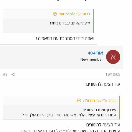
נכתב ע"י mucool2:
ידעתי שאתם עובדים ביחד!
ואתה ידידי הסתבכת עם המאפיה !
אורי404
א
New member
#8
19/10/05
עוד הצעה להימורים:
נכתב ע"י שבי הגדול1:
עידכון מזירת ההימורים
4 מהמרים על יציאת הלו"ז יצאו מההימור... בועז הרווח הולך וגדל
עוד הצעה להימורים:
פתיחת התחנה החדשה "סוקולוב" של כפר סבא/הוד השרון.