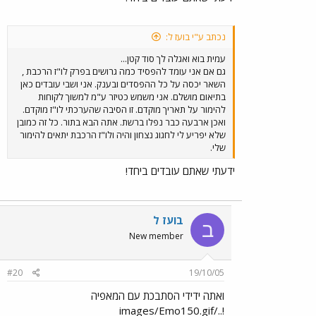
נכתב ע"י בועז ל:
עמית בוא ואגלה לך סוד קטן...
גם אם אני עומד להפסיד כמה גרושים בפרק לו"ז הרכבת ,
השאר יכסה על כל ההפסדים ובענק. אני ושבי עובדים כאן
בתיאום מושלם. אני משמש כטיזר ע"מ למשוך לקוחות
להימור על תאריך מוקדם. זו הסיבה שהערכתי לו"ז מוקדם.
ואכן ארבעה כבר נפלו ברשת. אתה הבא בתור. כל זה כמובן
שלא יפריע לי לחגוג נצחון והיה ולו"ז הרכבת יתאים להימור
שלי.
ידעתי שאתם עובדים ביחד!
בועז ל
ב
New member
#20
19/10/05
ואתה ידידי הסתבכת עם המאפיה
!../images/Emo150.gif