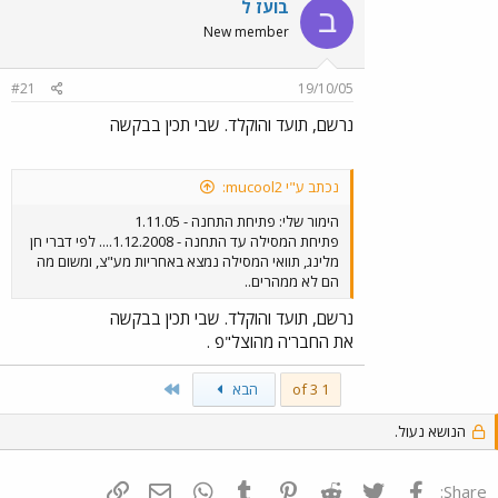
בועז ל
ב
New member
#21
19/10/05
נרשם, תועד והוקלד. שבי תכין בבקשה
נכתב ע"י mucool2:
הימור שלי: פתיחת התחנה - 1.11.05
פתיחת המסילה עד התחנה - 1.12.2008.... לפי דברי חן
מלינג, תוואי המסילה נמצא באחריות מע"צ, ומשום מה
הם לא ממהרים..
נרשם, תועד והוקלד. שבי תכין בבקשה
את החבר'ה מהוצל"פ .
Last
1 of 3
הבא
הנושא נעול.
פייסבוק
Twitter
Reddit
Pinterest
Tumblr
WhatsApp
דואר אלקטרוני
הוסף קישור
Share: