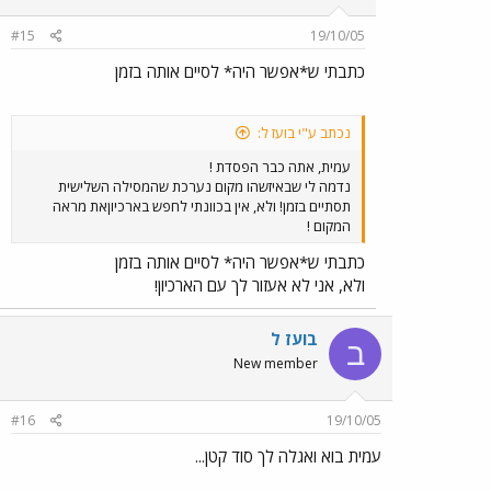
#15
19/10/05
כתבתי ש*אפשר היה* לסיים אותה בזמן
נכתב ע"י בועז ל:
עמית, אתה כבר הפסדת !
נדמה לי שבאיזשהו מקום נערכת שהמסילה השלישית
תסתיים בזמן! ולא, אין בכוונתי לחפש בארכיוןאת מראה
המקום !
כתבתי ש*אפשר היה* לסיים אותה בזמן
ולא, אני לא אעזור לך עם הארכיון!
בועז ל
ב
New member
#16
19/10/05
עמית בוא ואגלה לך סוד קטן...