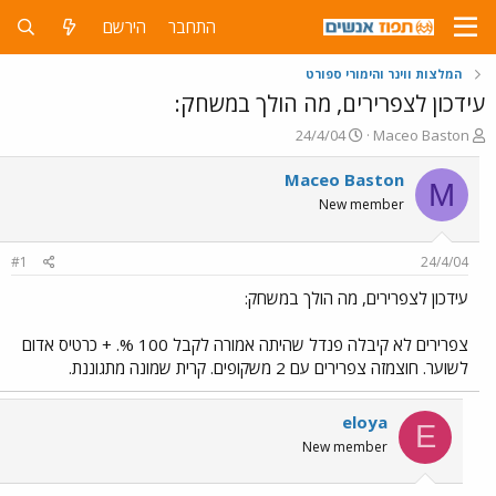
התחבר
הירשם
המלצות ווינר והימורי ספורט
עידכון לצפרירים, מה הולך במשחק:
פ
פ
24/4/04
Maceo Baston
ו
ו
ת
ר
Maceo Baston
M
ח
ס
New member
ה
ם
נ
ב
ו
ת
#1
24/4/04
ש
א
א
ר
עידכון לצפרירים, מה הולך במשחק:
י
ך
צפרירים לא קיבלה פנדל שהיתה אמורה לקבל 100 %. + כרטיס אדום
לשוער. חוצמזה צפרירים עם 2 משקופים. קרית שמונה מתגוננת.
eloya
E
New member