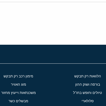
י
שור
הלוואות רק תבקש
מימון רכב רק תבקש
בורסה ושוק ההון
מזג האוויר
טיולים וחופש בחו"ל
משכנתאות וייעוץ מחזור
סלולארי
מבשלים כשר