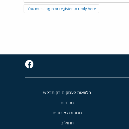
You must log in or register to reply here.
הלוואות לעסקים רק תבקש
מכוניות
תחבורה ציבורית
חתולים