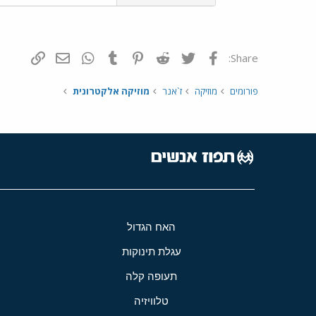
פייסבוק
Twitter
Reddit
Pinterest
Tumblr
WhatsApp
דואר אלקטרונ
הוסף קי
Share:
פורומים
מוזיקה
ז`אנר
מוזיקה אלקטרונית
האח הגדול
עגלת תינוקות
תעופה קלה
טלוויזיה