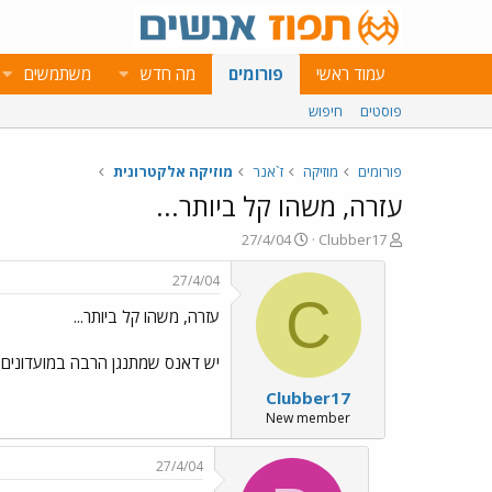
עמוד ראשי
פורומים
מה חדש
משתמשים
פוסטים
חיפוש
פורומים
מוזיקה
ז`אנר
מוזיקה אלקטרונית
עזרה, משהו קל ביותר...
פ
פ
27/4/04
Clubber17
ו
ו
ת
ר
27/4/04
ח
ס
C
עזרה, משהו קל ביותר...
ה
ם
נ
ב
ו
ת
יש דאנס שמתנגן הרבה במועדונים שדומה מאוד ל im so exited של עופר ניסים. יש בו את המילה e
ש
א
Clubber17
א
ר
י
New member
ך
27/4/04