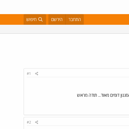
התחבר
הירשם
חיפוש
#1
#2