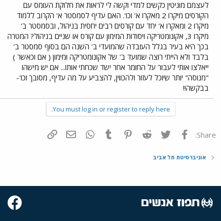
לעצמם מוניטין כקשים למדי וקשה לי לראות את חלוקת העומס עם
הקורסים מיקרו 2 מאקרו א' וכו'. האם עדיף לסמסטר א' הקרוב ללמוד
מיקרו 2 ומאקרו א' יחד עם קורסים רבים יחסית בניהול, ובסמסטר ב'
מיקרו 3, אקונומטריקה ויסודות המימון עם קורס או שניים בניהול? המטרה
בכך היא בעיר בגלל העובדה שהמועדי ב' השנה הם בסוף סמסטר ב'
בלבד ולא הייתי רוצה שמועד ב' של אקונומטריקה ומימון ( אם וכאשר )
ייאלצו אותי לעבור על החומר אחר ישד שכחתי אותו... אם יש מישהו
"מנוסה" יותר שיוכל לעזור ולהכווין, להצביע על מה עדיף, מסובך וכו'-
בבקשה!!
You must log in or register to reply here.
פייסבוק
Twitter
Reddit
Pinterest
Tumblr
WhatsApp
דואר אלקטרוני
הוסף קישור
Share:
אוניברסיטת תל אביב