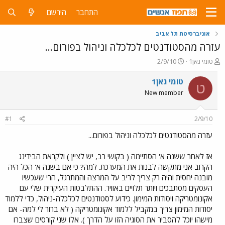
התחבר
הירשם
אוניברסיטת תל אביב
עזרה מהסטודנטים לכלכלה וניהול בפורום...
פ
פ
טומי גאן1
2/9/10
ו
ו
ת
ר
טומי גאן1
ט
ח
ס
New member
ה
ם
נ
ב
ו
ת
#1
2/9/10
ש
א
א
ר
עזרה מהסטודנטים לכלכלה וניהול בפורום...
י
ך
אז לאחר ששנה א' הסתיימה ( בקושי רב, יש לציין ) ולקראת הבידינג
הקרוב אני מתקשה לבנות את המערכת. למה? כי אם בשנה א' הכל היה
מובנה יחסית והיה רק צריך לריב על המרצה והמתרגל, הרי שעכשיו
העסקים מסתבכים ויותר תלויים באוויר. ההתלבטות העיקרית שלי עם
אקונומטריקה ויסודות המימון. כידוע לסטודנטים לכלכלה-ניהול, כדי ללמוד
יסודות המימון צריך במקביל ללמוד אקונומטריקה ( לא ברור לי למה- אם
מישהו יוכל להסביר את הסוגיה הזו על הדרך ). אלו שני קורסים שצברו