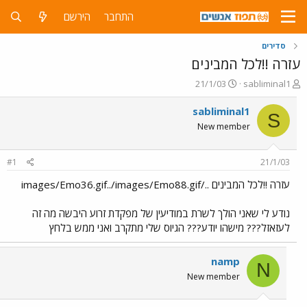
התחבר
הירשם
סדירים
עזרה !!לכל המבינים
פ
פ
21/1/03
sabliminal1
ו
ו
ת
ר
sabliminal1
S
ח
ס
New member
ה
ם
נ
ב
ו
ת
#1
21/1/03
ש
א
א
ר
עזרה !!לכל המבינים ../images/Emo36.gif../images/Emo88.gif
י
ך
נודע לי שאני הולך לשרת במודיעין של מפקדת זרוע היבשה מה זה
לעזאזל??? מישהו יודע??? הגיוס שלי מתקרב ואני ממש בלחץ
namp
N
New member