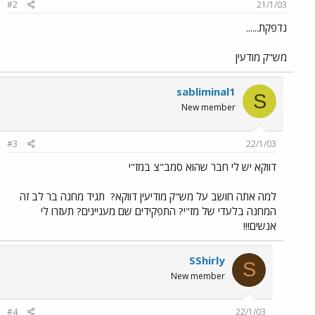
#2
21/1/03
נדפקת......
מש"ק מודעין
sabliminal1
S
New member
#3
22/1/03
דווקא יש לי חבר שהוא סמב"צ במז"י
למה אתה חושב על מש"ק מודיעין דווקא?
תגיד מחנה בר לב זה
המחנה בלעדי של מז"י? התפקידים שם מעניינים? תעזרו לי
אנשים!!!
SShirly
S
New member
#4
22/1/03