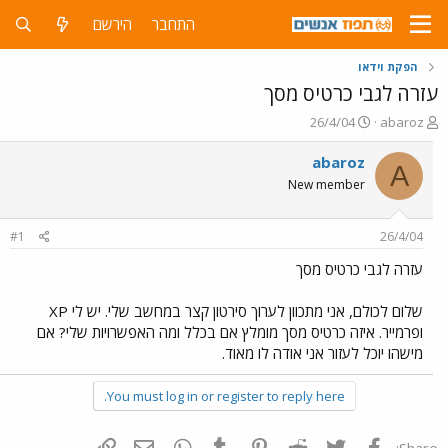
התחבר
הירשם
הפקת וידאו
עזרה לגבי כרטיס מסך
פ
פ
26/4/04
abaroz
ו
ו
ת
ר
abaroz
A
ח
ס
New member
ה
ם
נ
ב
ו
ת
#1
26/4/04
ש
א
א
ר
עזרה לגבי כרטיס מסך
י
ך
שלום לכולם, אני מתכוון לערוך סירטון קצר במחשב שלי. יש לי XP
ופרמייר. איזה כרטיס מסך מומלץ אם בכלל ומה האפשרויות שלי? אם
מישהו יוכל לעזור אני אודה לו מאוד.
You must log in or register to reply here.
פייסבוק
Twitter
Reddit
Pinterest
Tumblr
WhatsApp
דואר אלקטרוני
הוסף קישור
Share: