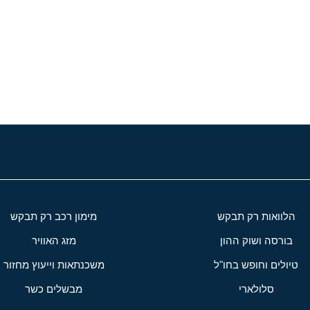
י
שור
הלוואות רק תבקש
מימון רכב רק תבקש
בורסה ושוק ההון
מזג האוויר
טיולים וחופש בחו"ל
משכנתאות וייעוץ מחזור
סלולארי
מבשלים כשר