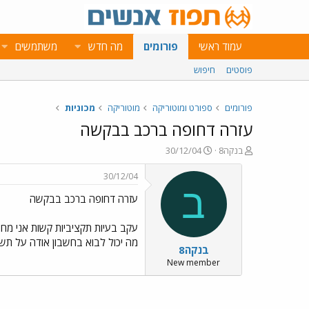
עמוד ראשי
פורומים
מה חדש
משתמשים
פוסטים
חיפוש
פורומים
ספורט ומוטוריקה
מוטוריקה
מכוניות
עזרה דחופה ברכב בבקשה
פ
פ
בנקה8
30/12/04
ו
ו
ת
ר
30/12/04
ח
ס
ב
עזרה דחופה ברכב בבקשה
ה
ם
נ
ב
ו
ת
ש
א
מה יכול לבוא בחשבון אודה על תשובתכם. אימפרזה לנטיס
בנקה8
א
ר
י
New member
ך