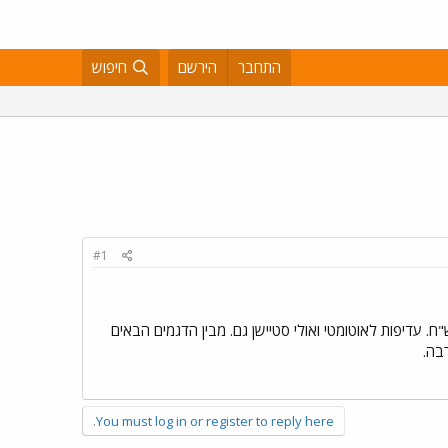
התחבר
הירשם
חיפוש
#1
עיות תקציביות קשות אני מחפש רכב אולטימטיבי כלומר בטוח אמין וזול יחסית לאחזקה תקציב עד 40000 ש"ח. עדיפות לאוטומטי ואולי סטיישן גם. מבין הדגמים הבאים
You must log in or register to reply here.