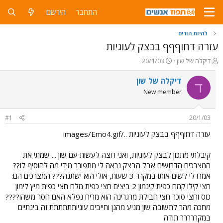
התחבר
הירשם
להיות הורים
עזרה דחוףףף בבצק לעוגיות
פ
פ
דיקלה של שון
20/1/03
ו
ו
ת
ר
דיקלה של שון
ד
ח
ס
New member
ה
ם
נ
ב
ו
ת
#1
20/1/03
ש
א
א
ר
עזרה דחוףףף בבצק לעוגיות ../images/Emo4.gif
י
ך
קיבלתי מתכון לבצק לעוגיות, ואני רוצה לעשות עם שון ... שמתי את
המצרכים הדרושים אבל הבצק נראה לי מתפורר מידי מה להוסיף לו??
אמרו לי לשים אותו במקרר 3 שעות, אולי הוא ישתנה??? המצרכים הם:
חצי קילו קמח כפית קינמון 2 ביצים חצי כפית מלח חצי כפית מיץ לימון
כוס וחצי סוכר חצי חבילת מרגרינה הוא מריח נפלא האם חסר משהו????
מחכה מהר לתשובה שון מגיע מהגן וחייבים עוגיותתתתתת זה בינתיים
במקררררר תודה