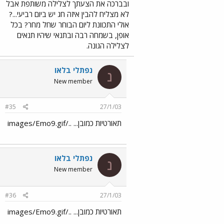
ובברכה את הצעתך לצלילה משותפת אבל
לא מצליח להבין איזה חג יש ביום רביעי...?
אולי התכוונת ליום הבוחר שחל מחר? בכל
אופן, בשמחה רבה ובתנאי שיהיו תנאים
לצלילה הגונה.
נפתלי בלאו
נ
New member
#35
27/1/03
תאורטיות כמובן... ../images/Emo9.gif
נפתלי בלאו
נ
New member
#36
27/1/03
תאורטיות כמובן... ../images/Emo9.gif