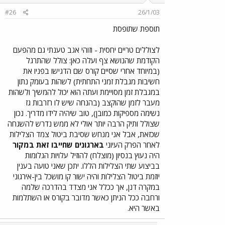
#26
26/1/03
תוספת שתופסת
לצוללים טריים יחסית - וזוהי אגב טענתי גם מהפעם
הקודמת שהנושא צף ועלה כאן: צולל שהתרגל
(במיוחד אחרי שסיים קורס שם הדגישו בפניו את
חשיבות מגבלת זמני התחתית) לשהות בעומק נתון
במגבלת זמן מסויימת ועתה הוא יכול להמשיך ולשהות
מעבר לזמן שהוקצב (בהנחה שיש לו רזרבות גז
נשימה מספיקות כמובן), טוב שיהיה לידו מדריך. נכון
שצולל ותיק הרבה יותר אולי לא ממש נדרש להשגחה
שכזאת, אבל אני מנחש שסיבת ביטול צמד הצלילות
לאחר הפרק העיוני
בארגונים שחייבו זאת במקור
היה נעוץ בנסיון (מוצלח) להוזיל עלויות הגלומות
בביצוע שתי הצלילות הללו. יתכן שאני טועה בענין
יוזמת ביטול הצלילות והיה ישור קו מושכל בין-אירגוני
במקרה דנן, אך ככלל אני מצדד בהדרכה שלמה
ורחבה ככל הניתן כאשר מדובר בקורס או השתלמות
באשר היא.