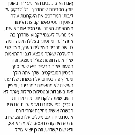
(אם הוא 3 כוכבים הוא יגיע לזה באופן
יזום). הסבירות שהמדריך יוכל ´לחקוק על
ליבות´ המודרכים את העקרונות עולה
באופן דרמטי כאשר קבוצת הלימוד
מצומצמת. מאחר ואני מכיר אותך אישית,
אני מרשה לעצמי לקבוע שהדרך בה
אתה לומד ומתפתך בצלילה אינה דומה
לזו של מרבית הצוללים בארץ, מצד שני
ההשלכה שאתה מבצע לגבי ההתאמות
שלך אינה חופפת צולל ממוצע, ופה
הטעות שלך. הבעייה היא שעל סמך
הניסיון הסובייקטיבי שלך אתה הולך
וממליץ פה בפורום על הכשרות שלדעתי
האישית לא מתאימות למרביתנו, ומציין
זאת בעובדות ובפסיקות כוללות (אתה לא
חושב שאתה לוקח יותר מידי אחריות
בכך?). כפי שכתבנו וע"פ עדות הגרזינית
הכשרה אישית מתקנת אחרי קורס
אינטרנט יחד עם מיכלים עלו 280 ש"ח,
זה לא היה קורס נאסא, ולא מד"א 84,
ולא שום קשקוש, וזה כן יוציא צולל