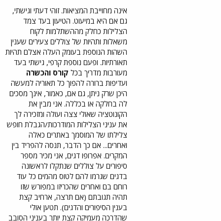
אינה מחוייבת המציאות. זוהי דעתי וגישתי,
גם אם היא במיעוט. הטיעון בעד צמד
הצלילות כחלק מההשתלמות לקוח
משאלות ותהיות של צוללים צעירים שענין
השהות הנוספת בעומק העלה אצלם תהיות
תאורתיות. ופעם נוספת קרפי, גישתי בעד
מעורבות מדריך בכל
קורס והכשרה
ועדיפות ברורה להפוך כל תאוריה למעשה
היכן שרק ניתן, גם אם, כאמור, אינך מסכים
לה בחלקה או בכללה. אני מבין את
הקונוטציה שאולי צצה ועולה ומזכירה לך
את עניני הצלילות המודרכות/הגבלת חופש
צלילתו של המוסמך באתרים כאלה
ואחרים... אם כך הדבר, תנסה להפריד בין
המקרים. אפרופו דגים, אני מכיר מספר
סיפורים על צוללים שנתקלו לראשונה
בדגים שגרמו להם לטוס מהמים כל עוד
רוחם בם ואחרים שהכריזו במפורש שזו
תהיה תגובתם (אם תרצה, ארחיב קצת
בענין הסיפורים והדגים). תטען אולי
שהדרכה מעמיקה קצת יותר בעניני הסובב