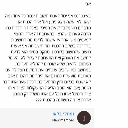
אבי
באינטרנט אני יכול לענות תשובות עבור כל אחד (מה
שאני לא יעשה מצפונית ) ועל איזה הכנות אנו
מדברים חוץ מלבדוק את המיכל באנלייזור ולגלות כמו
הרבה פעמים שהרצוי בתערובת זה אחד והמצוי
לפעמים משו אחר אז אשמח לדעת מה החשיבות
בהדרכה בשלב ההכנות ומה חשיבותה אני אישית
חושב שהחשוב בקורס נייטרוקס בסיסי הוא לדעת
לחשב את העומק ואת התערובת לצלול לפי העומק
המתוכנן לראות שלא שוכחים להחליף תערובת
במחשב כמו שרבים שוכחים ואת הנזקים מצלילה עם
תערובת מועשרת כמו גם את היתרונות ההכנות אגב
לא שונות בכלום וחוץ מהתערובת הכל נשאר אותו דבר
הווסת (אם הוא הוסב הליפה המשקולות הציוד אותו
ציוד והמיכל אותו מיכל עם אותו משקל רק מסומן
אחרת אז מה משתנה בהכנות ???
נפתלי בלאו
נ
New member