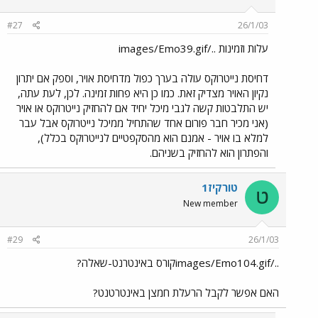
#27
26/1/03
עלות וזמינות ../images/Emo39.gif
דחיסת נייטרוקס עולה בערך כפול מדחיסת אויר, וספק אם יתרון
נקיון האויר מצדיק זאת. כמו כן היא פחות זמינה. לכן, לעת עתה,
יש התלבטות קשה לגבי מיכל יחיד אם להחזיק נייטרוקס או אויר
(אני מכיר חבר פורום אחד שהתחיל ממיכל נייטרוקס אבל עבר
למלא בו אויר - אמנם הוא מהסקפטיים לנייטרוקס בכלל),
והפתרון הוא להחזיק בשניהם.
טורקיז1
ט
New member
#29
26/1/03
../images/Emo104.gifקורס באינטרנט-שאלה?
האם אפשר לקבל הרעלת חמצן באינטרטנט?