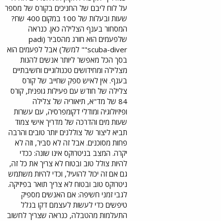
על לוח ליבם של החניכים בקורס של מספר
שעות ובעלות של 100 במקום 400 שח?
המסחור בענף הצלילה כאן. כנראה
שלפעמים הוא חורג מהסביר (padi
"scuba-diver" למשל) אבל לפעמים הוא
בסך הכל מאפשר ליותר אנשים להנות
מצלילה ומחידושים טכנולוגיים וחשיבתיים
בענף. אין לאיש ספק שחייב של קורס
צלילה של חודש עם פעילות גופנית, קורס
84 של מד"א, תיאוריה של צלילה
ופיזיולוגיה ומודלי דקומפרסיה, עם עשרות
שעות מים והדרכה של מדריך אישי צמוד
תביא ליצור של צוללנים יותר טובים והרבה
פחות מסוכנים. אבל זה לא סביר, וזה לא
יקרה. המצב בניטרוקס אינו שונה: ככדי
להיות צולל טוב ובטוח לא צריך את כל זה,
גם אם זה יכול להועיל, וכדי להיות משתמש
ניטרוקס טוב ובטוח לא צריך תואר בפיזיקה.
לגבי זמני חשיפה: אם האנשים מספיק
טיפשים כדי לעשות לעצמם דקו בגלל
התעלמות מהטבלה, כנראה שצריך לחשוב