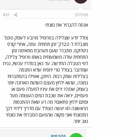
#31
27/1/03
אנסה להבהיר את כוונתי:
צולל יודע שצלילה בפרופיל מרובע לעומק 30מ´
מוגבלת ל-22דק´ זמן תחתית. עתה, אחרי קורס
ניטרוקס, מתברר שעם תערובת מתאימה זמן
התחתית עולה משמעותית באותו פרופיל צלילה,
לפי הטבלה החדשה. עד כאן בסדר? עכשיו, נניח
שמדובר בצולל טרי יחסית שלא התנסה
בצלילות עומק רבות. היתכן, ואפילו בהסתברות
נמוכה, שהוא ילחץ מעצם השהות הארוכה יותר
בעומק שכזה? ירים את עיניו למעלה פעם או
פעמיים, יראה את שכבת המים העצומה מעל
וסתם ילחץ פתאום? מה רע שאת ההתנסות
הראשונה הזו יעשה הצולל עם מדריך לידו? לכך
התכוונתי ואני מקווה שהפעם הסברתי את כוונתי
טוב יותר.
הקרפיון