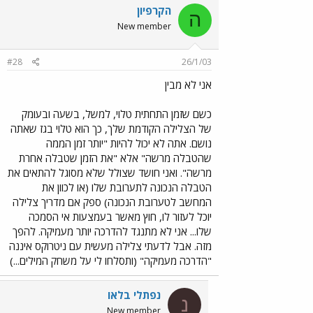
הקרפיון
ה
New member
#28
26/1/03
אני לא מבין
כשם שזמן התחתית טלוי, למשל, בשעה ובעומק
של הצלילה הקודמת שלך, כך הוא טלוי בגז שאתה
נושם. אתה לא יכול להיות "יותר זמן הממה
שהטבלה מרשה" אלא "את הזמן שטבלה אחרת
מרשה". ואני חושד שצולל שלא מסוגל להתאים את
הטבלה הנכונה לתערובת שלו (או לכוון את
המחשב לטערובת הנכונה) ספק אם מדריך צלילה
יוכל לעזור לו, חוץ מאשר בעמצעות אי הסמכה
שלו... אני לא מתנגד להדרכה יותר מעמיקה. להפך
מזה. אבל לדעתי צלילה מעשית עם ניטרוקס איננה
"הדרכה מעמיקה" (ותסלחו לי על משחק המילים...)
נפתלי בלאו
נ
New member