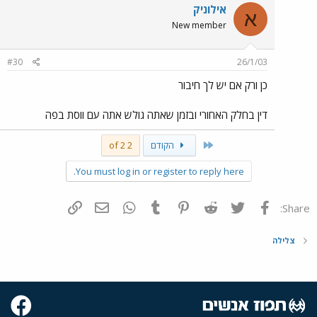
אילוניק
א
New member
#30
26/1/03
כן ורק אם יש לך חיבור
דין בחלק האחורי ובזמן שאתה גולש אתה עם ווסת בפה
First
הקודם
2 of 2
You must log in or register to reply here.
פייסבוק
Twitter
Reddit
Pinterest
Tumblr
WhatsApp
דואר אלקטרוני
הוסף קישור
Share:
צלילה