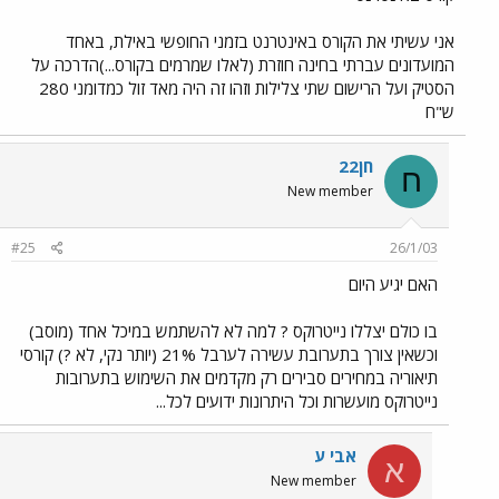
אני עשיתי את הקורס באינטרנט בזמני החופשי באילת, באחד
המועדונים עברתי בחינה חוזרת (לאלו שמרמים בקורס...)הדרכה על
הסטיק ועל הרישום שתי צלילות וזהו זה היה מאד זול כמדומני 280
ש"ח
חן22
ח
New member
#25
26/1/03
האם יגיע היום
בו כולם יצללו נייטרוקס ? למה לא להשתמש במיכל אחד (מוסב)
וכשאין צורך בתערובת עשירה לערבל 21% (יותר נקי, לא ?) קורסי
תיאוריה במחירים סבירים רק מקדמים את השימוש בתערובות
נייטרוקס מועשרות וכל היתרונות ידועים לכל...
אבי ע
א
New member