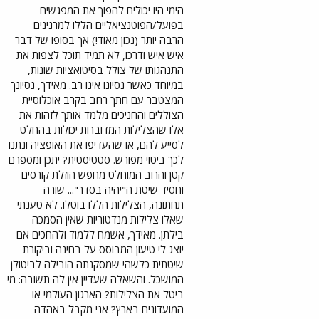
הימי היו יכולים להפוך את המפגשים
בפועל/הפוטנציאליים הללו למרנינים
הרבה יותר (נכון מאוד!) אך בסופו של דבר
איש איש ודרכו, לא תמיד תוכל לצפות את
התנהגותו של צולל בסיטואציות שונות,
במיוחד כאשר נסיונו אינו רב. מאידך, נסיונך
המצטבר עם חתך רחב בקרב אוכלוסיית
הצוללים והחניכים מלמד אותך לזהות את
אלו שהצלילות המדוברות יכולות בהחלט
לסייע להם, או שהעדיפו את האופציה ונתנו
לכך ביטוי מפורש. סטטיסטית? יתכן ומספרם
קטן והרוב המוחלט מחפש הוזלת קורסים
וחסיד שיטת ה"יהיה בסדר"... שורה
תחתונה, הצלילות הללו בוטלו. לא טענתי
שאלו צלילות מנדטוריות שאין הסמכה
בילתן. מאידך, אשמח ללמוד ולהחכים אם
יוצג לי טיעון המבוסס על בחינה וביקורת
שיטתית כלשהי שמסקנתה הובילה לביטולן
המושכל. והשאלה שעדיין אין לה תשובה: מי
ביטל את הצלילות? הארגון העולמי או
המועדונים בארץ? אני מקבל באהדה