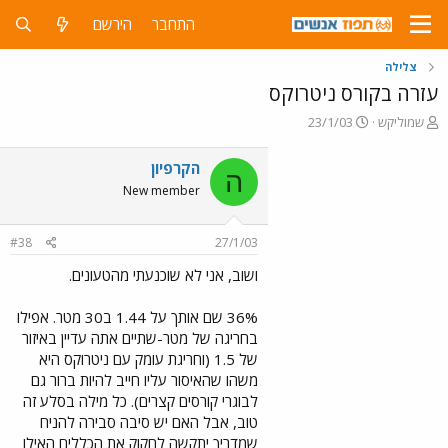
התחבר
הירשם
צלילה
עזרה בקורס ניטרוקס
פ
פ
שמוליקש
23/1/03
ו
ו
ת
ר
הקרפיון
ה
ח
ס
New member
ה
ם
נ
ב
ו
ת
#38
27/1/03
ש
א
א
ר
ושוב, אני לא שוכנעתי מהטעונים.
י
ך
36% שם אותך על 1.44 ב30 מטר. אפילו
בחריגה של מטר-שתיים אתה עדיין באיזור
של 1.5 (וחריגת עומק עם ניטרוקס היא
משהו שהאיסור עליו חייב להיות ברור גם
לבוגרי קורסים קצרים). כל מילה בסלע זה
טוב, אבל האם יש סיבה סבירה להניח
שמדריך יתקשה לחקוק את הכללים האילו