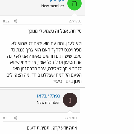
ה
New member
#32
27/1/03
סליחה, אבל זה נשמע לי מגוכך
ולא לענין. ומה עם הוא יראה דג שהוא לא
מכיר ויכנס ללחץ? האם הוא צריך גננת כל
פעם שיש דגים חדשים באיזור? אני לא קונה
את הטיעון אבל בכל אופן, צריך מתי שהוא
לגרור אותך לצלילה, עבר הרבה זמן מאז
הפעם הקודמת שצללנו ביחד. מה הצפי לים
תיכון ביום רביעי?
נפתלי בלאו
נ
New member
#33
27/1/03
אתה יודע קרפי, תמימות דעים