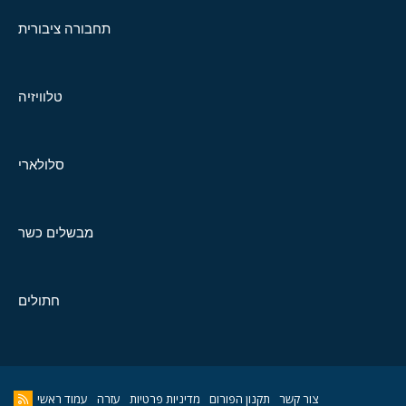
תחבורה ציבורית
טלוויזיה
סלולארי
מבשלים כשר
חתולים
צור קשר
תקנון הפורום
מדיניות פרטיות
עזרה
עמוד ראשי