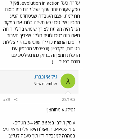
על זה כעל evolution in action, ואין לי
ספק שקורס יותר ארוך יועיל להם כמו כוסות
רוח למת. עצם העובדה שניטרוקס הגיע
מהכיוון של טכני לא משנה כלום. אם במקור
הנ"ל היה מפותח לצורך שימוש בחלל היתה
רואה בזה "טכנולוגית חלל" שצריך חעבור
קורסים הnasa כדי להשתמש בה? לצלילות
בטוחות, הקרפיון. (וגפילטע מקרפיון עם
הרעלת חמצן זה בדיוק כמו גפילטע עם
חזרת בפנים...
)
גיל איזנברג
ג
New member
#39
28/1/03
גפילטע מחומצן!
עומק מירבי ב36% הוא 34 מטרים-
PPO2 1.6, המאצ´ו הישראלי המצוי יגיע
במהרה למגבלה הזו תוך טענה לגליצ´