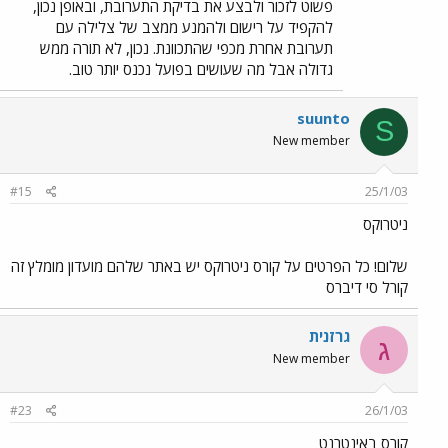
פשוט לזכור ולבצע את בדיקת התערובת, ובאופן נכון,
להקפיד על רישום ולהמנע ממצב של צלילה עם
תערובת אחרת מכפי שהתכוונת. נכון, לא תורה ממש
גדולה אבל מה שעושים בפועל נכנס יותר טוב.
suunto
S
New member
#15
25/1/03
ניטרוקס
שלום! כל הפרטים על קורס ניטרוקס יש באתר שלהם מועדון מומלץ זה
קורל סי דיברס
גרזנית
ג
New member
#23
26/1/03
קורס באינטרנט