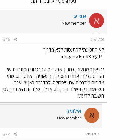
ניטרוקס מודע ובטוח יותר.
אבי ע
א
New member
#16
25/1/03
לא התכוונתי להתנסות ללא מדריך
../images/Emo39.gif
לזו אין משמעות, כמובן. אבל למיטב זכרוני המתכונת של
הקורס כללה, אחרי ההסמכה בתאוריה באינטרנט, שתי
צלילות מודרכות עם נייטרוקס. להדרכה כאן יש אגב
משמעות רק בשלב ההכנות, אבל בשלב זה היא בהחלט
חשובה לדעתי.
אילוניק
א
New member
#22
26/1/03