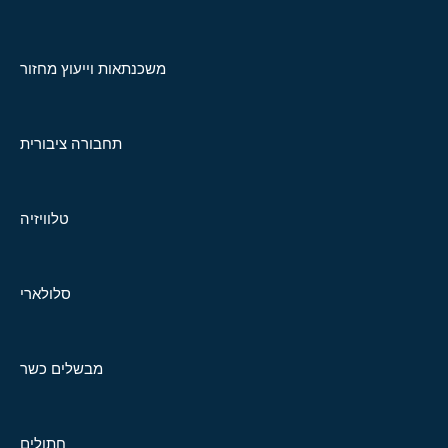
משכנתאות וייעוץ מחזור
תחבורה ציבורית
טלוויזיה
סלולארי
מבשלים כשר
חתולים