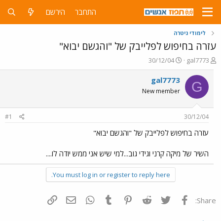
התחבר
הירשם
לימודי גיטרה
עזרה בחיפוש לפלייבק של "והגשם יבוא"
פ
פ
30/12/04
gal7773
ו
ו
ת
ר
gal7773
G
ח
ס
New member
ה
ם
נ
ב
ו
ת
#1
30/12/04
ש
א
א
ר
עזרה בחיפוש לפלייבק של "והגשם יבוא"
י
ך
השיר של מיקה קרני וגידי גוב...למי שיש אני ממש יודה לו....
You must log in or register to reply here.
פייסבוק
Twitter
Reddit
Pinterest
Tumblr
WhatsApp
דואר אלקטרוני
הוסף קישור
Share: