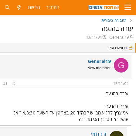
התחבר
הירשם
תחבורה ציבורית
עזרה בהגעה
פ
פ
13/11/04
General19
ו
ו
ת
הנושא נעול.
ר
ח
ס
ה
ם
General19
G
נ
ב
New member
ו
ת
ש
א
א
ר
#1
13/11/04
י
ך
עזרה בהגעה
עזרה בהגעה
אני צריך להגיע מב"ש לבה"ד 20 בצריפין עד השעה 8:30,איך אני
עושה זאת בדרך הכי מהירה?
ה דרומי