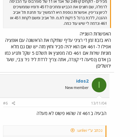
מכירים - לוקחים קו 249 של אגד או 11 של סופרבוס עד הכניסה
לרמלה, שם חוצים את הכביש ומחכים ל451 ודומיו שממשיכים
לכיוון צריפין. אפשרות נוספת היא להמשיך עד תחנת תל אביב
ההגנה, ללכת ברגל 5 דקות לת.מ. תל אביב ומשם לקחת 451 או
461 ונדמה לי שיש עוד כמה.
האפשרות השנייה
היא בזבוז זמן די רציני עדיף שתיקח את הראשונה עם אופציה
אפילו ל-461 אם הוא יהיה סביר וחוץ מזה יש שם גם מלא
מוניות שירות אם 461 כזה מפוצץ אז תשלם 5 שקל ותגיע כמו
בן אדם (נסיעה די קצרה, אתה צריך לרדת ליד ניר צבי, שער
ירושלים)
idos2
I
New member
#6
13/11/04
הבעיה ב461 זה שהוא פשוט לא מעלה
נכתב ע"י urilei: