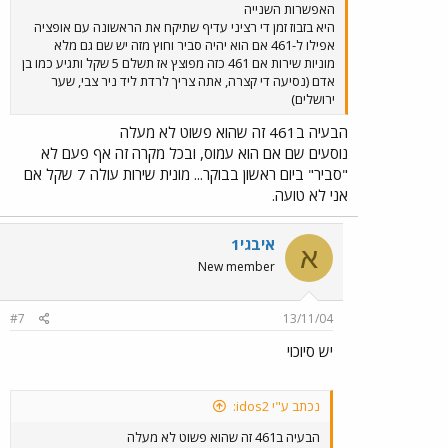
האפשרות השנייה
היא בזבוז זמן די רציני עדיף שתיקח את הראשונה עם אופציה
אפילו ל-461 אם הוא יהיה סביר וחוץ מזה יש שם גם מלא
מוניות שירות אם 461 כזה מפוצץ אז תשלם 5 שקל ותגיע כמו בן
אדם (נסיעה די קצרה, אתה צריך לרדת ליד ניר צבי, שער
ירושלים)
הבעיה ב461 זה שהוא פשוט לא מעלה
נוסעים שם אם הוא עמוס, ובכל מקרה זה אף פעם לא
"סביר" ביום ראשון בבוקר... מונית שירות עולה 7 שקל אם
אני לא טועה.
איבגי1
א
New member
#7
13/11/04
יש סיוכוי
נכתב ע"י idos2:
הבעיה ב461 זה שהוא פשוט לא מעלה