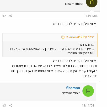
ה
New member
#2
13/11/04
ראיתי חילים עולים לרכבת בב"ש
נכתב ע"י General19:
עזרה בהגעה
אני צריך להגיע מב"ש לבה"ד 20 בצריפין עד השעה 8:30,איך אני עושה
זאת בדרך הכי מהירה?
ראיתי חילים עולים לרכבת בב"ש
יורדים בתחנת הרכבת לוד יוצאים לכביש יש שם תחנת אוטובוס
ולוקחים קו לצרפין. זה מה שאני ראיתי המומחים כאן יתנו דרך יותר
טובה ב"ה
fireman
F
New member
#3
13/11/04