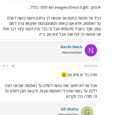
יא גזען ../images/Emo13.gif הוא תימני בכלל...
רביד אל תעשה בחנות אני אעשה לך בחינם פשוט בושה לשלם
על ראסטות, אלא אם כן אתה מטומטם וגוזר אותן ואז צריך לשם
280 שקל בשביל סינטתיות אבל זה כבר עניין לגופו. קיצר דבר איתי
אני אעשה לך יקח שנה אבל יצא טוב ב"ה
Nechi Nech
N
New member
#12
30/12/04
תודה גיל יא איש טוב
אבל אני לא חושב שזה בושה לשלם על ראסטות. אם אני רוצה
ללכת על בטוח שיהיו לי ראסטות טובות, ולכן אני מוכן לשלם על
זה. תודה בכל מקרה!!
Gil shaDy
G
New member