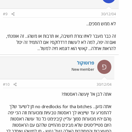
#9
30/12/04
לא ממש מסכים...
זה כבר מעבר לאיזו צורת חשיבה, או תרבות או משהו... זה אופנתי,
ואם זה יפה, למה לא לעשות דרדלוקס? אם להתמיד זה יכול
להראות אחלה... קאשי הוא דוגמא חיה למשל...
פרוטוקול
פ
New member
#10
30/12/04
אתה לבן אל ץעשה ראסטות?
אתה גזען... no dredlocks for tha bitches תן לשיער שלך
להתפרע עד שייצאו לך ראסטות טבעיות ומכוערות וזה הכי יפה
(והם יהיו מכוערות סמוך עליי) קיבינימט כל נוד עושה ראסטות
היום סטייליסטים שלא מבינים מהחיים שלהם עם הראסטות
המעוצבות והמסודרות האלה גועל נפש - תן למישהו שיסדר לך