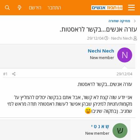
התחבר
הירשם
מוזיקה שחורה
עזרה אנשים...בקשר לראסטות.
פ
פ
29/12/04
Nechi Nech
ו
ו
ת
ר
Nechi Nech
N
ח
ס
New member
ה
ם
נ
ב
ו
ת
#1
29/12/04
ש
א
א
ר
עזרה אנשים...בקשר לראסטות.
י
ך
אני יודע שזה קצת לא קשור, אבל אתם בבקשה יכולים להמליץ על
מקומות/חנויות למיניהן שבהן אפשר לעשות ראסטות? תודה מראש למי
שמגיב. (בתקווה שיגיבו
שָ א נ טִ י
ש
New member