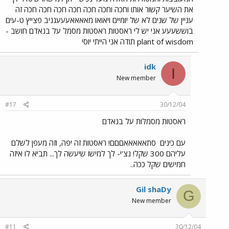
את השיער קשור אותו וחכה וחכה חכה חכה חכה חכה חכה זה
עניין של שנים לא של יומיים ויאואו מאאאאעעעגניב פצייץ ט-עים
בוששעעע אני יש לי ראסטות ראסטות מסמל על בנאדם חושב -
plant of wisdom תודה אני הייתי יוסי
idk
I
New member
#17
30/12/04
ראסטות מסמלות על בנאדם
עם כינים
סתאאאאאםםם! ראסטות זה יפה, וזה מעפן לשלם
עליהם 300 שקל! נצ'י- לך למישו שיעשה לך... תביא לו איזה
חמישים שקל ככה..
Gil shaDy
G
New member
#11
30/12/04