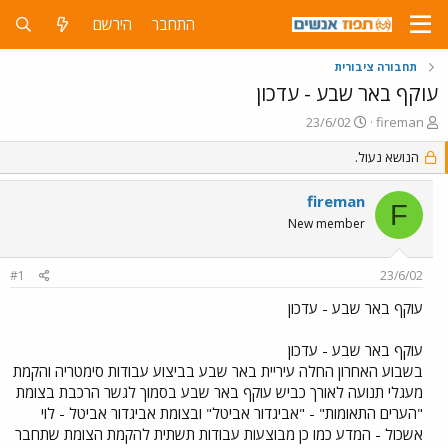
התחבר
הירשם
תחבורה ציבורית
עוקף באר שבע - עדכון
פ
פ
23/6/02
fireman
ו
ו
ת
הנושא נעול.
ר
ח
ס
ה
ם
fireman
F
נ
ב
New member
ו
ת
ש
א
א
ר
#1
23/6/02
י
ך
עוקף באר שבע - עדכון
עוקף באר שבע - עדכון
בשבוע האחרון החלה עיריית באר שבע בביצוע עבודות סימטריה והקמת
מעגלי תנועה לאורך כביש עוקף באר שבע בסמוך לגשר הרכבת בצומת
"הערים התאומות" - "אביגדור אביטל" ובצומת אביגדור אביטל - לוי
אשכול - המדע כמו כן מבוצעות עבודות תשתית להקמת הצומת שתחבר