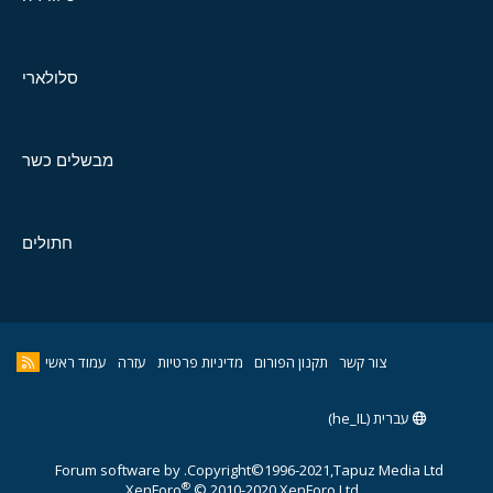
סלולארי
מבשלים כשר
חתולים
צור קשר
תקנון הפורום
מדיניות פרטיות
עזרה
עמוד ראשי
עברית (he_IL)
Forum software by
Copyright©1996-2021,Tapuz Media Ltd.
®
XenForo
© 2010-2020 XenForo Ltd.