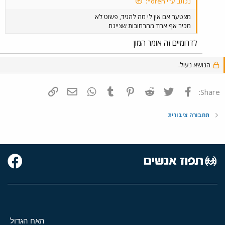
נכתב ע"י oren*:
מצטער אם אין לי מה להגיד, פשוט לא
מכיר אף אחד מהרחובות שציינת
לדרומיים זה אומר המון
הנושא נעול.
פייסבוק
Twitter
Reddit
Pinterest
Tumblr
WhatsApp
דואר אלקטרוני
הוסף קישור
Share:
תחבורה ציבורית
האח הגדול