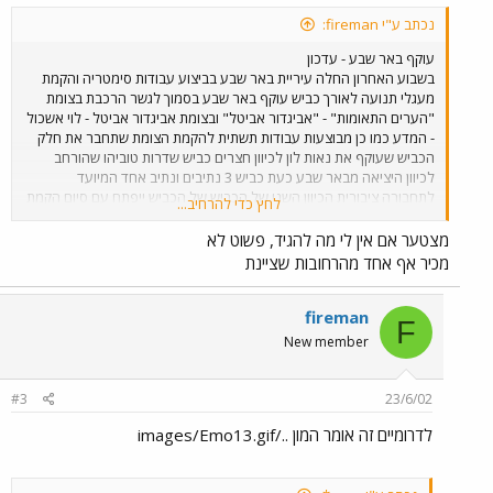
נכתב ע"י fireman:
עוקף באר שבע - עדכון
בשבוע האחרון החלה עיריית באר שבע בביצוע עבודות סימטריה והקמת
מעגלי תנועה לאורך כביש עוקף באר שבע בסמוך לגשר הרכבת בצומת
"הערים התאומות" - "אביגדור אביטל" ובצומת אביגדור אביטל - לוי אשכול
- המדע כמו כן מבוצעות עבודות תשתית להקמת הצומת שתחבר את חלק
הכביש שעוקף את נאות לון לכיוון חצרים כביש שדרות טוביהו שהורחב
לכיוון היציאה מבאר שבע כעת כביש 3 נתיבים ונתיב אחד המיועד
לתחבורה ציבורית הכיוון השני של הכביש של הכביש ייפתח עם סיום הקמת
לחץ כדי להרחיב...
צומת הכניסה והיציאה לרחוב רמב"ם, הכביש הנ"ל יכלול גם כן 3 נתיבים
ללא נתיב לתחבורה ציבורית העבודות לסיום כביש עוקף העיר העתיקה
מצטער אם אין לי מה להגיד, פשוט לא
נמצאות בעיצומן, והחלה הריסת מספר חנויות ברחוב קרן קיימת לטובת
מכיר אף אחד מהרחובות שציינת
סלילת הכביש בשעה טובה נפתח הכביש שמחבר את רחוב הנרייטה סולד
לשדרות רגר (במרכז העיר בסמוך להיכל המשפט) הכביש הנ"ל נסלל
לאחר הריסת מבנים ישנים של בית המשפט ומשרד הפנים הכביש משחחר
fireman
F
את הלחצים בעיקר באזור רחוב קרן היסוד הנרייטה סולד ובן צבי הכביש
New member
כולל 2 נתיבים בכל כיוון הסתיימה הקמת הגשר המקביל בכביש עוקף באר
שבע מזרח והעבודות לסלילת הכביש יחלו בקרוב (עבודות התשתית, יישור
קרקע וריבוד כבר בוצעו והסתיימו)
#3
23/6/02
לדרומיים זה אומר המון ../images/Emo13.gif