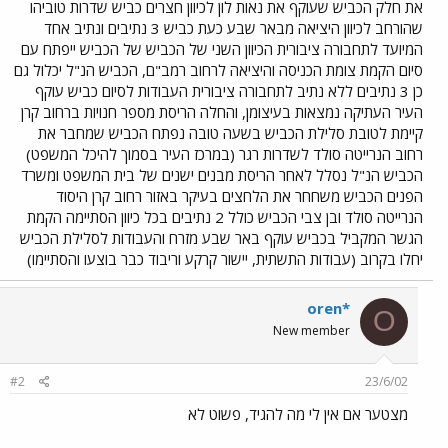
את חלק הכביש שעוקף את נאות לון לכיוון חצרים כביש שדרות טוביהו
שהורחב לכיוון היציאה מבאר שבע כעת כביש 3 נתיבים ונתיב אחד
המיועד לתחבורה ציבורית הכיוון השני של הכביש של הכביש ייפתח עם
סיום הקמת צומת הכניסה והיציאה לרחוב רמב"ם, הכביש הנ"ל יכלול גם
כן 3 נתיבים ללא נתיב לתחבורה ציבורית העבודות לסיום כביש עוקף
העיר העתיקה נמצאות בעיצומן, והחלה הריסת מספר חנויות ברחוב קרן
קיימת לטובת סלילת הכביש בשעה טובה נפתח הכביש שמחבר את
רחוב הנרייטה סולד לשדרות רגר (במרכז העיר בסמוך להיכל המשפט)
הכביש הנ"ל נסלל לאחר הריסת מבנים ישנים של בית המשפט ומשרד
הפנים הכביש משחחר את הלחצים בעיקר באזור רחוב קרן היסוד
הנרייטה סולד ובן צבי הכביש כולל 2 נתיבים בכל כיוון הסתיימה הקמת
הגשר המקביל בכביש עוקף באר שבע מזרח והעבודות לסלילת הכביש
יחלו בקרוב (עבודות התשתית, יישור קרקע וריבוד כבר בוצעו והסתיימו)
oren*
O
New member
#2
23/6/02
מצטער אם אין לי מה להגיד, פשוט לא