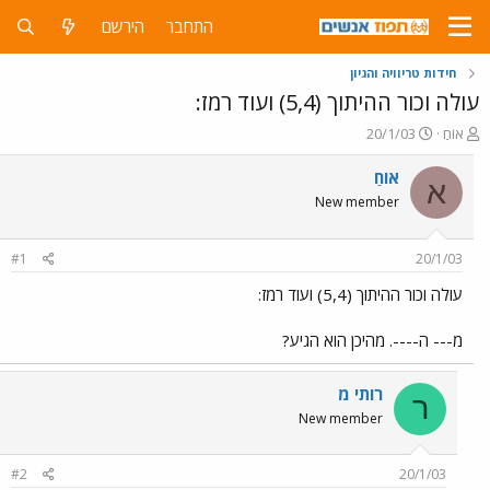
התחבר
הירשם
חידות טריוויה והגיון
עולה וכור ההיתוך (5,4) ועוד רמז:
פ
פ
אוֹחַ
20/1/03
ו
ו
ת
ר
אוֹחַ
א
ח
ס
New member
ה
ם
נ
ב
ו
ת
#1
20/1/03
ש
א
א
ר
עולה וכור ההיתוך (5,4) ועוד רמז:
י
ך
מ--- ה----. מהיכן הוא הגיע?
רותי מ
ר
New member
#2
20/1/03