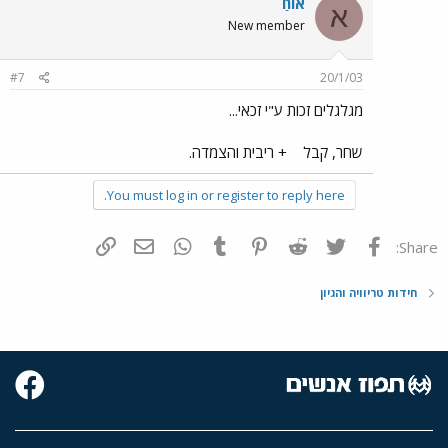
אוֹחַ
א
New member
#7
20/1/03
מגלגלים זכות ע"י זכאי...
שחר, קבל
+ ריבית והצמדה.
You must log in or register to reply here.
פייסבוק
Twitter
Reddit
Pinterest
Tumblr
WhatsApp
דואר אלקטרוני
הוסף קישור
Share:
חידות טריוויה והגיון