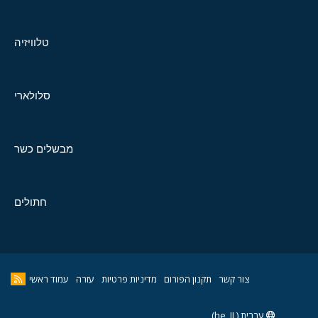
טלוויזיה
סלולארי
מבשלים כשר
חתולים
צור קשר
תקנון הפורום
מדיניות פרטיות
עזרה
עמוד ראשי
עברית (he_IL)