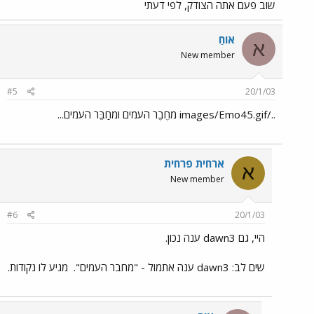
שוב פעם אתה הצודק, לפי דעתי
אוֹחַ
א
New member
#5
20/1/03
../images/Emo45.gif מחֶבֶר העמים ומחַבֵּר העמים...
ארחית פרחית
א
New member
#6
20/1/03
היי, גם dawn3 ענה נכון.
שים לב: dawn3 ענה אתמול - "מחבר העמים".
מגיע לו נקודות.