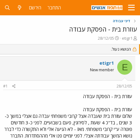
התחבר
הירשם
דיני עבודה
עוזרת בית - הפסקת עבודה
פ
פ
28/12/05
etigr1
ו
ו
ת
ר
הנושא נעול.
ח
ס
ה
ם
etigr1
E
נ
ב
New member
ו
ת
ש
א
א
ר
#1
28/12/05
י
ך
עוזרת בית - הפסקת עבודה
עוזרת בית - הפסקת עבודה
שלום עוזרת בית שעבדה אצל קרובי משפחתי עבדה גם אצלי במשך כ-
3 שנים , בד"כ 4 שעות , לסירוגין, פעם בשבועיים. לפני כ-3 חודשים
פוטרה ע"י קרובי משפחתי. מאז - לא הגיעה אלי ולא התקשרה כדי לברר
נושא המשך עבודתה אצלי. לפני יומיים פנו אלי מההסתדרות. התברר