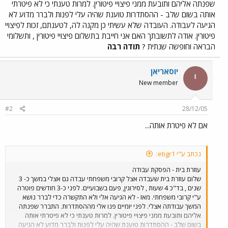
שפנתה אליהם ותובעת ממני פיצויי פיטורין. למרות טענתי כי לא פיטרתי
אותה בשום שלב - ההסתדרות טוענת שהיה עלי לפנות ולברר מדוע לא
הגיעה לעבודה. העובדה שלא עשיתי כן מקנה לה, לטענתם, זכות לפיצויי
פיטורין. אודה לתשובתך האם אני חייבת בתשלום פיצויי פיטורין , ותשלומי
הבראה וחופשה שנתית ?
תודה רבה
יוסאריאן
י
New member
#2
28/12/05
אם לא פיטרת אותה...
נכתב ע"י etigr1:
עוזרת בית - הפסקת עבודה
שלום עוזרת בית שעבדה אצל קרובי משפחתי עבדה גם אצלי במשך כ- 3
שנים , בד"כ 4 שעות , לסירוגין, פעם בשבועיים. לפני כ-3 חודשים פוטרה
ע"י קרובי משפחתי. מאז - לא הגיעה אלי ולא התקשרה כדי לברר נושא
המשך עבודתה אצלי. לפני יומיים פנו אלי מההסתדרות. התברר שפנתה
אליהם ותובעת ממני פיצויי פיטורין. למרות טענתי כי לא פיטרתי אותה
בשום שלב - ההסתדרות טוענת שהיה עלי לפנות ולברר מדוע לא הגיעה