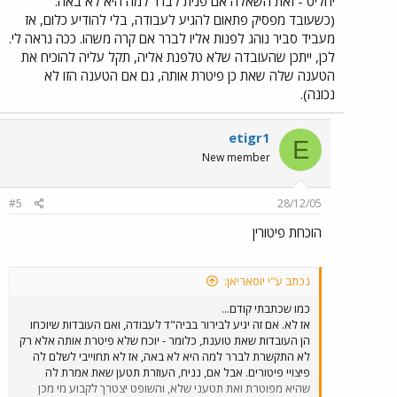
יחליט - זאת השאלה אם פנית לברר למה היא לא באה.
(כשעובד מפסיק פתאום להגיע לעבודה, בלי להודיע כלום, אז
מעביד סביר נוהג לפנות אליו לברר אם קרה משהו. ככה נראה לי.
לכן, ייתכן שהעובדה שלא טלפנת אליה, תקל עליה להוכיח את
הטענה שלה שאת כן פיטרת אותה, גם אם הטענה הזו לא
נכונה).
etigr1
E
New member
#5
28/12/05
הוכחת פיטורין
נכתב ע"י יוסאריאן:
כמו שכתבתי קודם...
אז לא. אם זה יגיע לבירור בביה"ד לעבודה, ואם העובדות שיוכחו
הן העובדות שאת טוענת, כלומר - יוכח שלא פיטרת אותה אלא רק
לא התקשרת לברר למה היא לא באה, אז לא תחוייבי לשלם לה
פיצויי פיטורים. אבל אם, נניח, העוזרת תטען שאת אמרת לה
שהיא מפוטרת ואת תטעני שלא, והשופט יצטרך לקבוע מי מכן