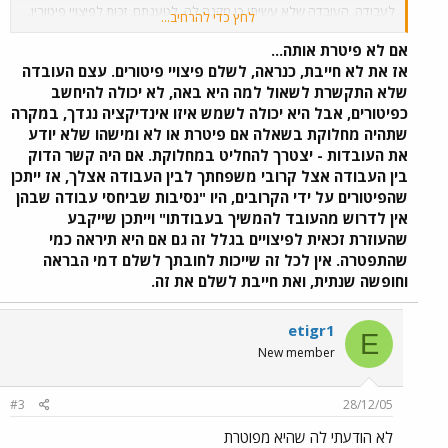
לעבודה. העובדה שלא עשיתי כן מקנה לה, לטענתם, זכות לפיצויי פיטורין.
לחץ כדי להרחיב...
אודה לתשובתך האם אני חייבת בתשלום פיצויי פיטורין , ותשלומי הבראה
וחופשה שנתית ?
תודה רבה
אם לא פיטרת אותה...
אז את לא חייבת, כנראה, לשלם פיצויי פיטורים. עצם העובדה
שלא התקשרת לשאול למה היא באה, לא יכולה להיחשב
כפיטורים, אבל היא יכולה לשמש איזו אינדיקציה נגדך, במקרה
שתהיה מחלוקת בשאלה אם פיטרת או לא ומישהו שלא יודע
את העובדות - יצטרך להחליט במחלוקת. אם היה קשר הדוק
בין העבודה אצל קרובי משפחתך לבין העבודה אצלך, אז ייתכן
שהפיטורים על ידי הקרובים, היו "נסיבות שביחסי עבודה שבהן
אין לדרוש מהעובד להמשיך בעבודתו" וייתכן שייקבע
שהעוזרת זכאית לפיצויים בגלל זה גם אם היא תיראה כמי
שהתפטרה. אין לכל זה שייכות לחובתך לשלם דמי הבראה
וחופשה שנתית, ואת חייבת לשלם את זה.
etigr1
E
New member
#3
28/12/05
לא הודעתי לה שהיא מפוטרת