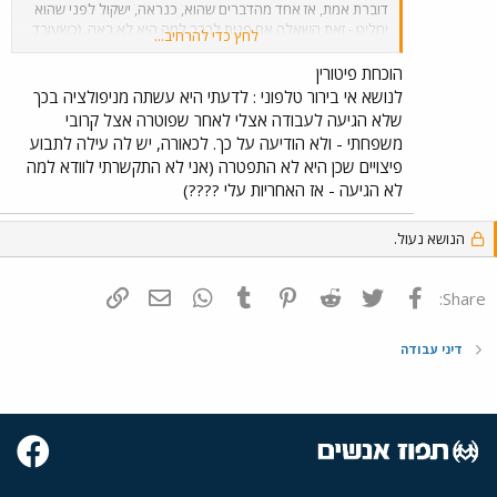
דוברת אמת, אז אחד מהדברים שהוא, כנראה, ישקול לפני שהוא
יחליט - זאת השאלה אם פנית לברר למה היא לא באה. (כשעובד
לחץ כדי להרחיב...
מפסיק פתאום להגיע לעבודה, בלי להודיע כלום, אז מעביד סביר
נוהג לפנות אליו לברר אם קרה משהו. ככה נראה לי. לכן, ייתכן
הוכחת פיטורין
שהעובדה שלא טלפנת אליה, תקל עליה להוכיח את הטענה שלה
לנושא אי בירור טלפוני : לדעתי היא עשתה מניפולציה בכך
שאת כן פיטרת אותה, גם אם הטענה הזו לא נכונה).
שלא הגיעה לעבודה אצלי לאחר שפוטרה אצל קרובי
משפחתי - ולא הודיעה על כך. לכאורה, יש לה עילה לתבוע
פיצויים שכן היא לא התפטרה (אני לא התקשרתי לוודא למה
לא הגיעה - אז האחריות עלי ????)
הנושא נעול.
פייסבוק
Twitter
Reddit
Pinterest
Tumblr
WhatsApp
דואר אלקטרוני
הוסף קישור
Share:
דיני עבודה