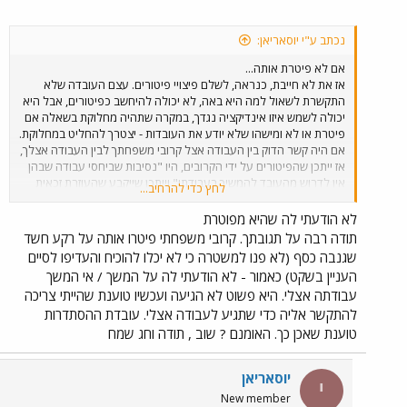
נכתב ע"י יוסאריאן:
אם לא פיטרת אותה...
אז את לא חייבת, כנראה, לשלם פיצויי פיטורים. עצם העובדה שלא
התקשרת לשאול למה היא באה, לא יכולה להיחשב כפיטורים, אבל היא
יכולה לשמש איזו אינדיקציה נגדך, במקרה שתהיה מחלוקת בשאלה אם
פיטרת או לא ומישהו שלא יודע את העובדות - יצטרך להחליט במחלוקת.
אם היה קשר הדוק בין העבודה אצל קרובי משפחתך לבין העבודה אצלך,
אז ייתכן שהפיטורים על ידי הקרובים, היו "נסיבות שביחסי עבודה שבהן
אין לדרוש מהעובד להמשיך בעבודתו" וייתכן שייקבע שהעוזרת זכאית
לחץ כדי להרחיב...
לפיצויים בגלל זה גם אם היא תיראה כמי שהתפטרה. אין לכל זה שייכות
לחובתך לשלם דמי הבראה וחופשה שנתית, ואת חייבת לשלם את זה.
לא הודעתי לה שהיא מפוטרת
תודה רבה על תגובתך. קרובי משפחתי פיטרו אותה על רקע חשד
שגנבה כסף (לא פנו למשטרה כי לא יכלו להוכיח והעדיפו לסיים
העניין בשקט) כאמור - לא הודעתי לה על המשך / אי המשך
עבודתה אצלי. היא פשוט לא הגיעה ועכשיו טוענת שהייתי צריכה
להתקשר אליה כדי שתגיע לעבודה אצלי. עובדת ההסתדרות
טוענת שאכן כך. האומנם ? שוב , תודה וחג שמח
יוסאריאן
י
New member