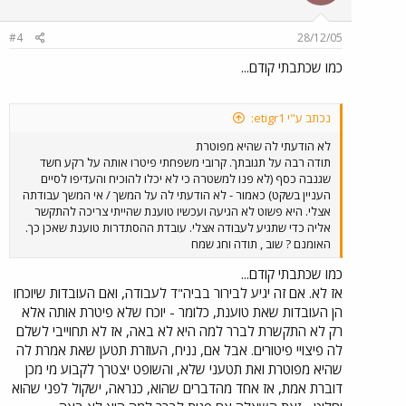
#4
28/12/05
כמו שכתבתי קודם...
נכתב ע"י etigr1:
לא הודעתי לה שהיא מפוטרת
תודה רבה על תגובתך. קרובי משפחתי פיטרו אותה על רקע חשד
שגנבה כסף (לא פנו למשטרה כי לא יכלו להוכיח והעדיפו לסיים
העניין בשקט) כאמור - לא הודעתי לה על המשך / אי המשך עבודתה
אצלי. היא פשוט לא הגיעה ועכשיו טוענת שהייתי צריכה להתקשר
אליה כדי שתגיע לעבודה אצלי. עובדת ההסתדרות טוענת שאכן כך.
האומנם ? שוב , תודה וחג שמח
כמו שכתבתי קודם...
אז לא. אם זה יגיע לבירור בביה"ד לעבודה, ואם העובדות שיוכחו
הן העובדות שאת טוענת, כלומר - יוכח שלא פיטרת אותה אלא
רק לא התקשרת לברר למה היא לא באה, אז לא תחוייבי לשלם
לה פיצויי פיטורים. אבל אם, נניח, העוזרת תטען שאת אמרת לה
שהיא מפוטרת ואת תטעני שלא, והשופט יצטרך לקבוע מי מכן
דוברת אמת, אז אחד מהדברים שהוא, כנראה, ישקול לפני שהוא