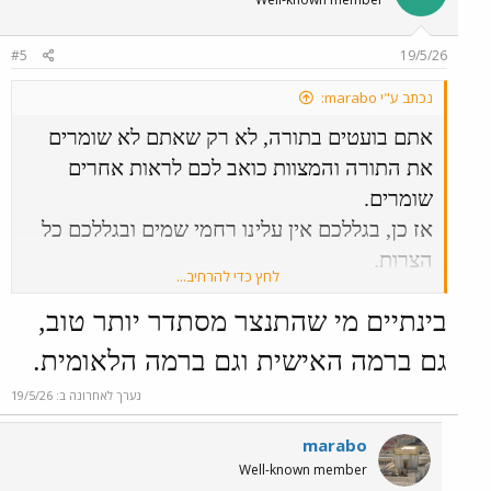
#5
19/5/26
נכתב ע"י marabo:
אתם בועטים בתורה, לא רק שאתם לא שומרים
את התורה והמצוות כואב לכם לראות אחרים
שומרים.
אז כן, בגללכם אין עלינו רחמי שמים ובגללכם כל
הצרות.
לחץ כדי להרחיב...
ותקפצו לי ותנשקו לי כולכם, זה כתוב בתורה
בינתיים מי שהתנצר מסתדר יותר טוב,
בפרשת בחוקותי.
ואלו עשרת הדיברות, תתחילו להאמין בה, תתחילו
גם ברמה האישית וגם ברמה הלאומית.
לשמור שבת, כי הגיע הזמן.
נערך לאחרונה ב:
19/5/26
marabo
Well-known member