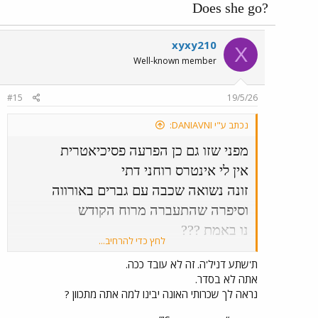
?Does she go
xyxy210
X
Well-known member
#15
19/5/26
נכתב ע"י DANIAVNI:
מפני שזו גם כן הפרעה פסיכיאטרית
אין לי אינטרס רוחני דתי
זונה נשואה שכבה עם גברים באורווה
וסיפרה שהתעברה מרוח הקודש
נו באמת ???
לחץ כדי להרחיב...
אבל לו זה היה משתלם לי
ת'שתע דניל'ה. זה לא עובד ככה.
הייתי בכיף משנה את דתי לנוצרי
אתה לא בסדר.
מ'כפת לי.
נראה לך שכרותי האונה יבינו למה אתה מתכוון ?