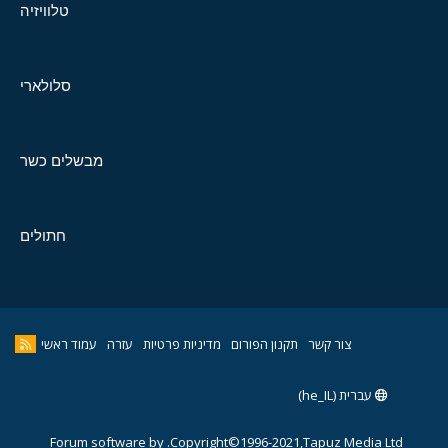
טלוויזיה
סלולארי
מבשלים כשר
חתולים
צור קשר
תקנון הפורום
מדיניות פרטיות
עזרה
עמוד ראשי
עברית (he_IL)
Forum software by
Copyright©1996-2021,Tapuz Media Ltd.