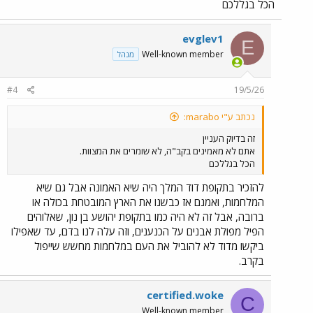
הכל בגללכם
evglev1
E
Well-known member
מנהל
#4
19/5/26
נכתב ע"י marabo:
זה בדיוק העניין
אתם לא מאמינים בקב"ה, לא שומרים את המצוות.
הכל בגללכם
להזכיר בתקופת דוד המלך היה שיא האמונה אבל גם שיא
המלחמות, ואמנם אז כבשנו את הארץ המובטחת בכולה או
ברובה, אבל זה לא היה כמו בתקופת יהושע בן נון, שאלוהים
הפיל מפולת אבנים על הכנענים, וזה עלה לנו בדם, עד שאפילו
ביקשו מדוד לא להוביל את העם במלחמות מחשש שייפול
בקרב.
certified.woke
C
Well-known member