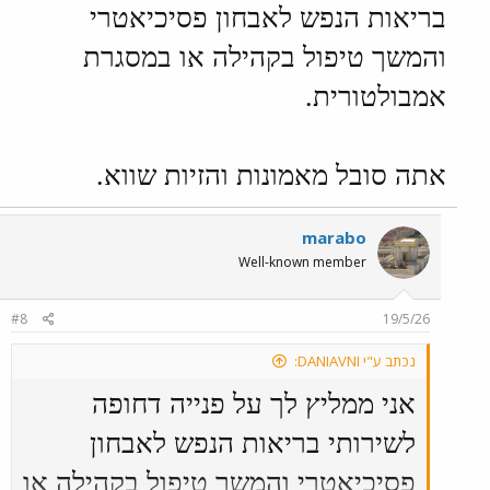
ואלו עשרת הדיברות, תתחילו להאמין בה, תתחילו
בריאות הנפש לאבחון פסיכיאטרי
לשמור שבת, כי הגיע הזמן.
והמשך טיפול בקהילה או במסגרת
אמבולטורית.
אתה סובל מאמונות והזיות שווא.
marabo
Well-known member
#8
19/5/26
נכתב ע"י DANIAVNI:
אני ממליץ לך על פנייה דחופה
לשירותי בריאות הנפש לאבחון
פסיכיאטרי והמשך טיפול בקהילה או