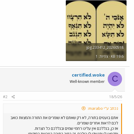
20260518_233412.jpg
KB 19.6 · צפיות: 1
certified.woke
C
Well-known member
#2
18/5/26
נכתב ע"י marabo:
אתם בועטים בתורה, לא רק שאתם לא שומרים את התורה והמצוות כואב
לכם לראות אחרים שומרים.
אז כן, בגללכם אין עלינו רחמי שמים ובגללכם כל הצרות.
ותקפצו לי ותנשקו לי כולכם, זה כתוב בתורה בפרשת בחוקותי.