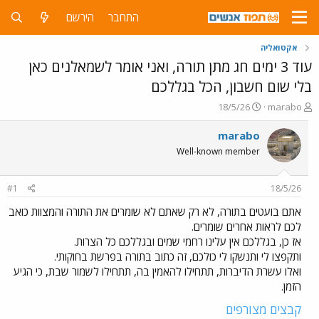
התחבר
הירשם
אקטואליה
עוד 3 ימים חג מתן תורה, ואני אומר לשמאלנים כאן
בלי שום חשבון, הכל בגללכם
פ
פ
18/5/26
marabo
ו
ו
ת
ר
marabo
ח
ס
Well-known member
ה
ם
נ
ב
ו
ת
#1
18/5/26
ש
א
א
ר
אתם בועטים בתורה, לא רק שאתם לא שומרים את התורה והמצוות כואב
י
לכם לראות אחרים שומרים.
ך
אז כן, בגללכם אין עלינו רחמי שמים ובגללכם כל הצרות.
ותקפצו לי ותנשקו לי כולכם, זה כתוב בתורה בפרשת בחוקותי.
ואלו עשרת הדיברות, תתחילו להאמין בה, תתחילו לשמור שבת, כי הגיע
הזמן.
קבצים מצורפים