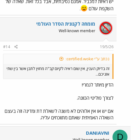
יש ראיות למכביר. אמנם נסיבתיות, אבל בכל זאת. שאלה של
השקפת עולם
.
מומחה לקנונית הסדר העולמי
Well-known member
#14
19/5/26
נכתב ע"י certified.woke:
זה בדיוק הענין, אין שום ראיה לקיום קב"ה מחוץ לתבן אשר בין שתי
אזניכם...
הדיון מיותר לגמרי!
לצורך פוליטי הכוונה.
אם יש או אין אלוהים לא משנה לשאלת דת ומדינה וזה בעצם
השאלה האמיתית שאתם מתווכחים עליה.
DANIAVNI
D
Well-known member