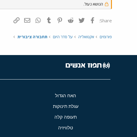
הנושא נעול.
פייסבוק
Twitter
Reddit
Pinterest
Tumblr
WhatsApp
דואר אלקטרונ
הוסף קי
Share:
פורומים
אקטואליה
על סדר היום
תחבורה ציבורית
האח הגדול
עגלת תינוקות
תעופה קלה
טלוויזיה