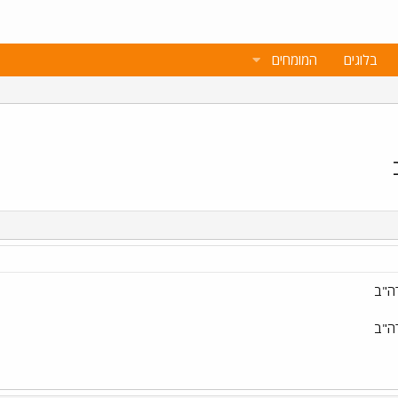
בלוגים
המומחים
רה"ב
רה"ב