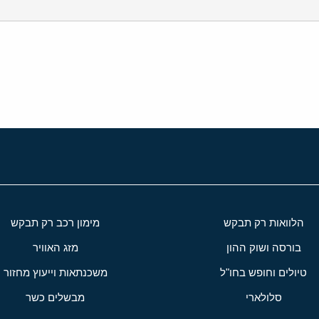
י
שור
הלוואות רק תבקש
מימון רכב רק תבקש
בורסה ושוק ההון
מזג האוויר
טיולים וחופש בחו"ל
משכנתאות וייעוץ מחזור
סלולארי
מבשלים כשר