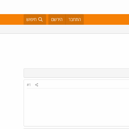
התחבר
הירשם
חיפוש
#1