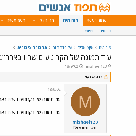
עמוד ראשי
פורומים
מה חדש
משתמשים
פוסטים
חיפוש
פורומים
אקטואליה
על סדר היום
תחבורה ציבורית
עוד תמונה של הקרונועים שהיו בארה"ב
פ
פ
18/9/02
mishael123
ו
ו
ת
הנושא נעול.
ר
ח
ס
ה
ם
18/9/02
נ
ב
M
ו
ת
עוד תמונה של הקרונועים שהיו בא
ש
א
א
ר
עוד תמונה של הקרונועים שהיו בא
י
ך
mishael123
New member