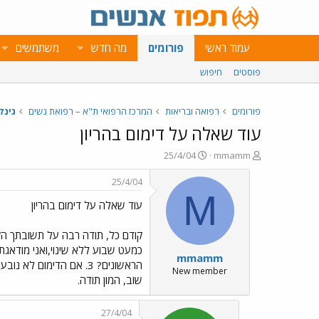
עמוד ראשי
פורומים
מה חדש
משתמשים
פוסטים
חיפוש
פורומים
רפואה ובריאות
המרכז הרפואי ת"א – רפואת נשים
גינק
עוד שאלה על דימום בהריון
פ
פ
25/4/04
mmamm
ו
ו
ת
ר
25/4/04
ח
ס
M
עוד שאלה על דימום בהריון
ה
ם
נ
ב
ו
ת
ש
א
mmamm
א
ר
הראשונים? 3. אם הדימו
י
New member
שוב, המון תודה.
ך
27/4/04