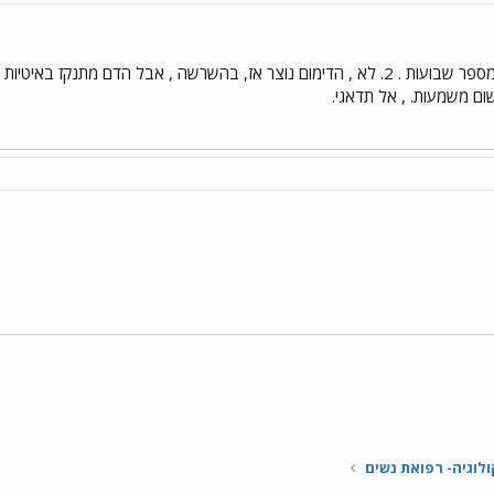
ום משמעות. , אל תדאגי.
י
שור
ולוגיה- רפואת נשים