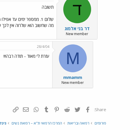
ד
תשובה
מה שחשוב הוא שלרוה אין לכך ש
דר בני אלמוג
New member
28/4/04
M
עזרת לי מאוד - תודה רבה!!!
mmamm
New member
פייסבוק
Twitter
Reddit
Pinterest
Tumblr
WhatsApp
דואר אלקטרונ
הוסף קי
Share:
פורומים
רפואה ובריאות
המרכז הרפואי ת"א – רפואת נשים
גינק