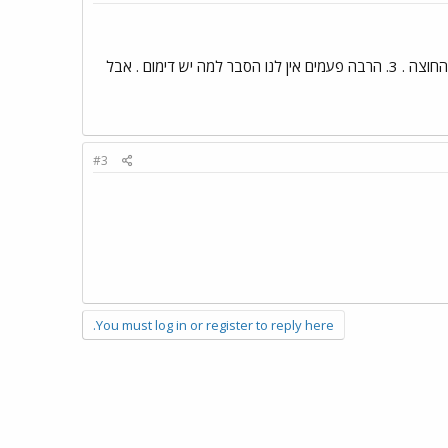
שלום 1. ממספר ימים עד אפילו מספר שבועות . 2. לא , הדימום נוצר אז, בהשרשה , אבל הדם מתנקז באיטיות החוצה . 3. הרבה פעמים אין לנו הסבר למה יש דימום . אבל
#3
You must log in or register to reply here.