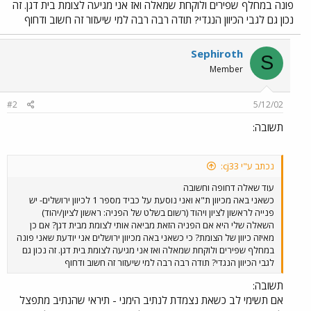
פונה במחלף שפירים ולוקחת שמאלה ואז אני מגיעה לצומת בית דגן. זה
נכון גם לגבי הכיוון הנגדי? תודה רבה רבה למי שיעזור זה חשוב ודחוף
Sephiroth
S
Member
#2
5/12/02
תשובה:
נכתב ע"י cj33:
עוד שאלה דחופה וחשובה
כשאני באה מכיוון ת"א ואני נוסעת על כביד מספר 1 לכיוון ירושלים- יש
פנייה לראשון לציון ויהוד (רשום בשלט של הפניה: ראשון לציון/יהוד)
השאלה שלי היא אם הפניה הזאת מביאה אותי לצומת מבית דגן? אם כן
מאיזה כיוון של הצומת? כי כשאני באה מכיוון ירושלים אני יודעת שאני פונה
במחלף שפירים ולוקחת שמאלה ואז אני מגיעה לצומת בית דגן. זה נכון גם
לגבי הכיוון הנגדי? תודה רבה רבה למי שיעזור זה חשוב ודחוף
תשובה:
אם תשימי לב כשאת נצמדת לנתיב הימני - תיראי שהנתיב מתפצל