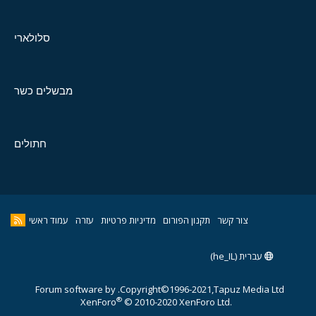
סלולארי
מבשלים כשר
חתולים
צור קשר
תקנון הפורום
מדיניות פרטיות
עזרה
עמוד ראשי
עברית (he_IL)
Forum software by
Copyright©1996-2021,Tapuz Media Ltd.
®
XenForo
© 2010-2020 XenForo Ltd.