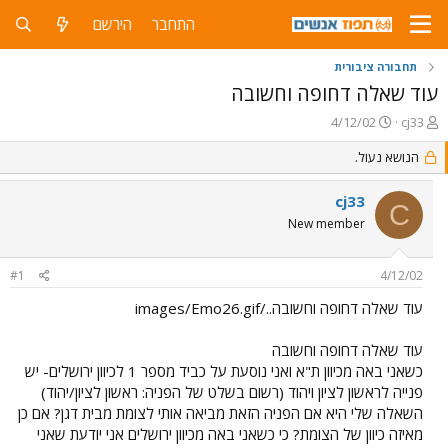
התחבר
הירשם
תחבורה ציבורית
עוד שאלה דחופה וחשובה
פ
פ
4/12/02
cj33
ו
ו
ת
ר
הנושא נעול.
ח
ס
ה
ם
cj33
C
נ
ב
New member
ו
ת
ש
א
א
ר
#1
4/12/02
י
ך
עוד שאלה דחופה וחשובה../images/Emo26.gif
עוד שאלה דחופה וחשובה
כשאני באה מכיוון ת"א ואני נוסעת על כביד מספר 1 לכיוון ירושלים- יש
פנייה לראשון לציון ויהוד (רשום בשלט של הפניה: ראשון לציון/יהוד)
השאלה שלי היא אם הפניה הזאת מביאה אותי לצומת מבית דגן? אם כן
מאיזה כיוון של הצומת? כי כשאני באה מכיוון ירושלים אני יודעת שאני