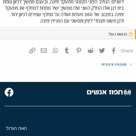
לשניים: הנתיב הימני הקיצוני מתעקל ימינה, ובעצם ממשיך לכיוון צומת
בית דגן ואלו החלק השני שלו ממשיך ישיר מתחת למחלף ואז מתעקל
ימינה בסיבוב של 360 מעלות ועולה על מחלף שפירים לכיוון יהוד.
ולכן פשוט תצמדי לימין ותמשכי עם הפנייה ימינה.
הנושא נעול.
פייסבוק
Twitter
Reddit
Pinterest
Tumblr
WhatsApp
דואר אלקטרוני
הוסף קישור
Share:
תחבורה ציבורית
האח הגדול