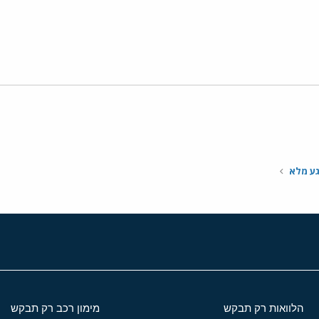
י
שור
גע מלא
הלוואות רק תבקש
מימון רכב רק תבקש