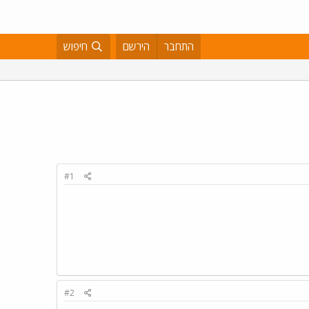
התחבר
הירשם
חיפוש
#1
#2