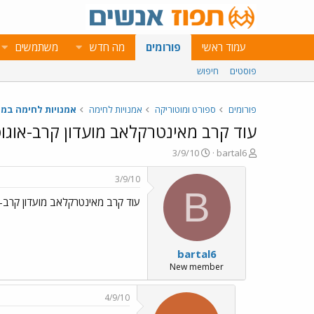
עמוד ראשי
פורומים
מה חדש
משתמשים
פוסטים
חיפוש
פורומים
ספורט ומוטוריקה
אמנויות לחימה
אמנויות לחימה במ
עוד קרב מאינטרקלאב מועדון קרב-אוגוסט 0
פ
פ
3/9/10
bartal6
ו
ו
ת
ר
3/9/10
ח
ס
B
עוד קרב מאינטרקלאב מועדון קרב-אוגו
ה
ם
נ
ב
ו
ת
ש
א
bartal6
א
ר
י
New member
ך
4/9/10