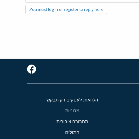
You must log in or register to reply here.
הלוואות לעסקים רק תבקש
מכוניות
תחבורה ציבורית
חתולים