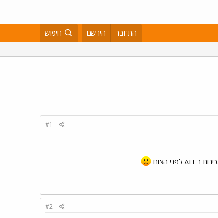
התחבר
הירשם
חיפוש
#1
#2