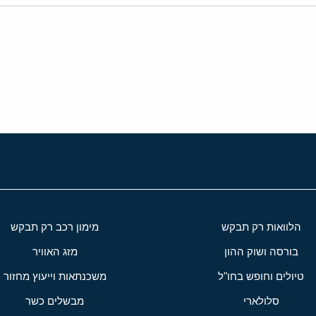
י
שור
הלוואות רק תבקש
מימון רכב רק תבקש
בורסה ושוק ההון
מזג האוויר
טיולים וחופש בחו"ל
משכנתאות וייעוץ מחזור
סלולארי
מבשלים כשר