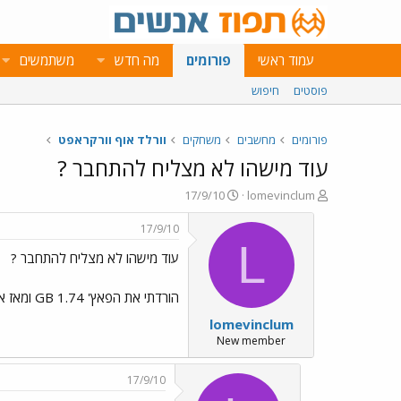
עמוד ראשי
פורומים
מה חדש
משתמשים
פוסטים
חיפוש
פורומים
מחשבים
משחקים
וורלד אוף וורקראפט
עוד מישהו לא מצליח להתחבר ?
פ
פ
17/9/10
lomevinclum
ו
ו
ת
ר
17/9/10
ח
ס
L
עוד מישהו לא מצליח להתחבר ?
ה
ם
נ
ב
ו
ת
הורדתי את הפאץ' 1.74 GB ומאז אני לא יכול להתחבר למשחק, אפילו הלאנצ'ר לא מתחבר לי. רק רציתי לבדוק מכירות ב AH לפני הצום
ש
א
lomevinclum
א
ר
י
New member
ך
17/9/10