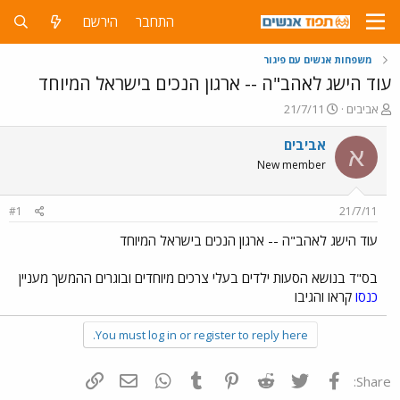
התחבר
הירשם
משפחות אנשים עם פיגור
עוד הישג לאהב"ה -- ארגון הנכים בישראל המיוחד
פ
פ
אביבים
21/7/11
ו
ו
ת
ר
אביבים
א
ח
ס
New member
ה
ם
נ
ב
ו
ת
#1
21/7/11
ש
א
א
ר
עוד הישג לאהב"ה -- ארגון הנכים בישראל המיוחד
י
ך
בס"ד בנושא הסעות ילדים בעלי צרכים מיוחדים ובוגרים ההמשך מעניין
כנסו
קראו והגיבו
You must log in or register to reply here.
פייסבוק
Twitter
Reddit
Pinterest
Tumblr
WhatsApp
דואר אלקטרוני
הוסף קישור
Share: