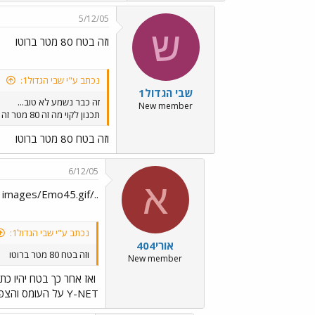
5/12/05
ש
וזה בטח 80 מטר ברוטו
נכתב ע"י שבי הגדול1:
שבי הגדול1
זה כבר נשמע לא טוב...
New member
תכנון לקוי מה זה 80 מטר זה כלום ואם הביקוש יהיה גדול כמו שמעריכים
וזה בטח 80 מטר ברוטו
6/12/05
א
../images/Emo45.gif ואז אחר כך בטח יהיו כתבות ב
נכתב ע"י שבי הגדול1:
אורי404
וזה בטח 80 מטר ברוטו
New member
ואז אחר כך בטח יהיו כת
Y-NET על העומס והצפיפות בתחנות של הרכבת הקלה...