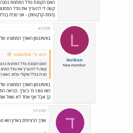
האם הקטנת גודל התחנות נכונה
(התת-קרקעיות) - אני מניח בגלל 
4/12/05
L
בוושינגטון האורך הממוצע של
נכתב ע"י wakshlak:
levikon
האם הקטנת גודל התחנות נכונ
New member
מניח בגלל שיקולי עלות. האם הג
בוושינגטון האורך הממוצע של
הוא 180 מ' בערך. כנר
כך אבל אף אחד לא שאל אותי.
5/12/05
ד
אורך הרציפים בארץ הוא 250 מ ברוב