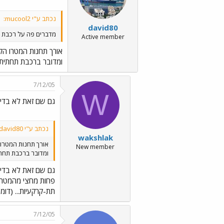
נכתב ע"י mucool2:
david80
מדברים פה על רכבת ק
Active member
אורך תחנות המטרו הקופנהג
ומדובר ברכבת תחתית כב
7/12/05
W
גם שם זאת לא בדי
נכתב ע"י david80:
wakshlak
אורך תחנות המטרו הקופ
New member
ומדובר ברכבת תחתית 
גם שם זאת לא בדי
תת-קרקעיות... (דומה לתל אביב). אורך הקו - 21 ק"מ (תל אביב - 2
7/12/05