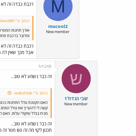
M
רכבת כבדה זה לא
נכתב ע"י david80:
mucool2
אורך תחנות המטרו הקופ
New member
ומדובר ברכבת תחתית 
רכבת כבדה זה לא
אבל מכך שאין לה נה
5/12/05
ש
זה כבר נשמע לא טוב...
נכתב ע"י wakshlak:
שבי הגדול1
האם הקטנת גודל התחנות נכונ
New member
מניח בגלל שיקולי עלות. האם הג
זה כבר נשמע לא טוב...
תכנון לקוי מה זה 80 מטר זה כלום ואם הביקוש יהיה גדול כמו שמעריכים