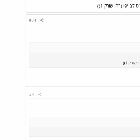
#34
#4