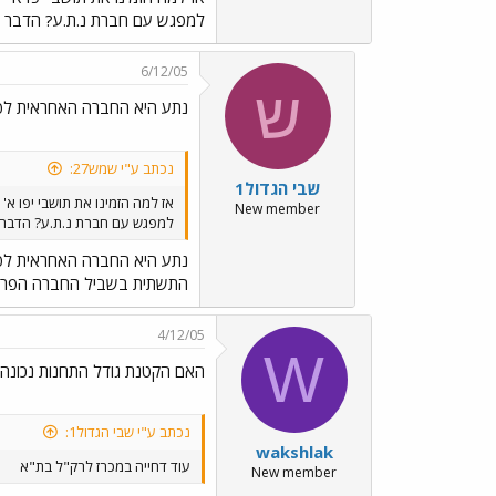
למפגש עם חברת נ.ת.ע? הדבר פורסם בעלונים בהדב
6/12/05
ש
נתע היא החברה האחראית לפי
נכתב ע"י שמש27:
שבי הגדול1
אז למה הזמינו את תושבי יפו א'
New member
למפגש עם חברת נ.ת.ע? הדבר פורסם בעלונים בהד
נתע היא החברה האחראית לפי
התשתית בשביל החברה הפרטי
4/12/05
W
האם הקטנת גודל התחנות נכונה
נכתב ע"י שבי הגדול1:
wakshlak
עוד דחייה במכרז לרק"ל בת"א
New member