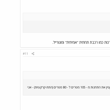
ת כמו רכבת תחתית "אמיתית" ומונורייל.
#11
קשה לי להעריך את גודל התחנות התת-קרקעיות שהייתי בהן בחו"ל - אז אולי מישהו אחר יודע: כתוב בכתבה שהחליטו להקטין את התחנות מ - 105 מטרים ל - 80 מטרים (התת-קרקעיות) - אני