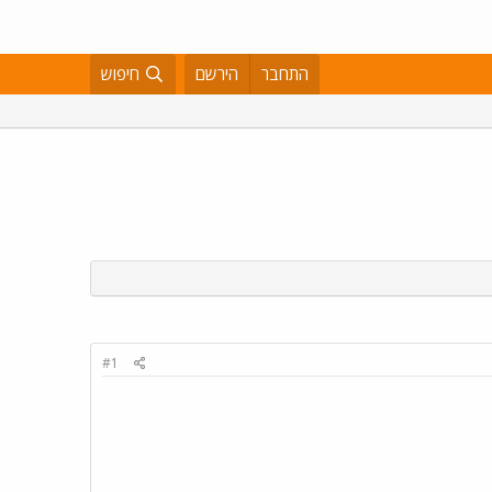
התחבר
הירשם
חיפוש
#1