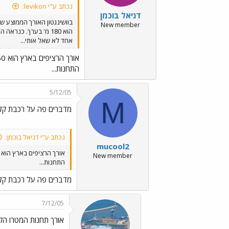
נכתב ע"י levikon:
דניאל בוכמן
בוושינגטון האורך הממוצע ש
New member
הוא 180 מ' בערך. כנ
אחד לא שאל אותי...
אורך הרציפים בארץ הוא 250 מ ברוב
התחנות...
5/12/05
M
מדברים פה על רכבת קלה
נכתב ע"י דניאל בוכמן:
mucool2
אורך הרציפים בארץ הוא 250 מ ברוב
New member
התחנות...
מדברים פה על רכבת קלה
7/12/05
אורך תחנות המטרו הקופנהג