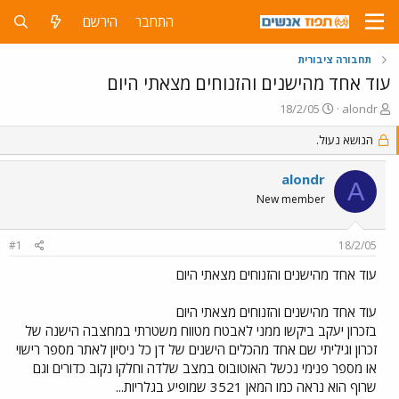
התחבר
הירשם
תחבורה ציבורית
עוד אחד מהישנים והזנוחים מצאתי היום
פ
פ
18/2/05
alondr
ו
ו
ת
הנושא נעול.
ר
ח
ס
ה
ם
alondr
A
נ
ב
New member
ו
ת
ש
א
א
ר
#1
18/2/05
י
ך
עוד אחד מהישנים והזנוחים מצאתי היום
עוד אחד מהישנים והזנוחים מצאתי היום
בזכרון יעקב ביקשו ממני לאבטח מטווח משטרתי במחצבה הישנה של
זכרון וגיליתי שם אחד מהכלים הישנים של דן כל ניסיון לאתר מספר רישוי
או מספר פנימי נכשל האוטובוס במצב שלדה וחלקו נקוב כדורים וגם
שרוף הוא נראה כמו המאן 3521 שמופיע בגלריות...