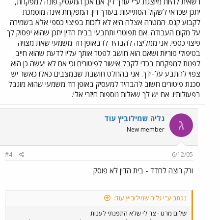
רשאית להיות מיוצגת ע"י עורך דין. אם אכן המעסיק פונה למפקחת,
יתכן שכדאי לשקול הסתייעות בעורך דין. המפקחת אינה מוסמכת
לקבוע קנס. המטרה אצלה היא לא לזכות בפיצוי כספי אלא בשמירה
על מקום העבודה. אם תפוטרי ותתבעי בבית הדין יתכן שהוא יפסוק לך
פיצוי כספי. אני ממליצה להבהיר לו באופן חד משמעי שאת מצויה
בטיפולי פוריות ושאם הוא חושב לפטר אותך עליו לדעת שהוא חייב
לפנות למפקחת בכדי לקבל אישור לפיטורים וכי אם לא יעשה כן הוא
צפוי להתבע על-ידך. אני בהחלט חושבת שבמצבים כאלו כאשר יש
סכנת פיטורים חשוב להבהיר למעסיק באופן חד משמעי שהוא מוגבל
בפעולותיו. אם יש לך שאלות נוספות חיזרי אלי.
גליה שמילוביץ עוד
ג
New member
#4
6/12/05
ורק רוצה לחדד - בית הדין לא פוסק
נכתב ע"י גליה שמילוביץ עוד:
שלום מרגו - צר לי שלא התפנתי לענות