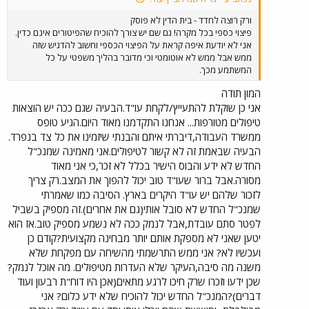
ורק רוצה לחדד - בית הדין לא פוסק
פיצוי כספי בכל מקרה! גם שם יש צורך להוכיח שהפיטורים אינם כדין.
אני לא יודעת איפה קראת על הפיצוי הכספי וחשוב להדגיש שזה
ממש אבל ממש לא אוטומטי וכי מדובר בהליך משפטי על כל
המשתמע מכך.
המון תודה
אני כן שוקלת להתעייץ/לקחת עו"ד.הבעיה שגם ככה יש הוצאות
טיפולים מטורפות... אנחנו התקדמנו מאוד היום.הגיע טופס
ממשרד העבודה,דיברתי איתם והבנתי שיזמינו את כל צד בנפרד.
הבעיה שבאמת זה לא קשור לטיפולים.אני מאמינה שמנכ"ל
החדש לא ידע והבוס הישיר בכלל לא זכר,כי אני מאוד
מסורה.אבל ברור שעו"ד טוב יכול להפוך את המצב.רק צריך
לזכור שלהם יש עו"ד היקרים בארץ. הסיבה כמו שאמרתי
שמנכ"ל החדש לא סובל אותי(גם את אחרים).זה מספיק בשביל
לפטר סתם עובדת,אבל לנמק ככה לא נשמע מספיק טוב.אז הוא
יטען שאני לא מספקת אותם יותר מבחינה מקצועית?קודם כן
ועכשיו לא? אני ממש התרשמתי מהשיחה עם מפקחת שלא
משנה מה סיבה,העיקר שלא העדרות מטיפולים. מה אוכל לנמק?
שכן ידעו וזכרו שרק חיכו לרגע מתאים(אכן היו דוח"ת רבעון ועוד
דברים)?המנכ"ל החדש יכול להוכיח שלא ידע כלום? אני