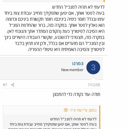
אותי(גם את אחרים).זה מספיק בשביל לפטר סתם עובדת,אבל
לנמק ככה לא נשמע מספיק טוב.אז הוא יטען שאני לא מספקת
לדעתי לא תהיה למנכ"ל החדש
אותם יותר מבחינה מקצועית?קודם כן ועכשיו לא? אני ממש
בעיה לפטר אותך, אם יטען שתפקידך מחייב עבודת צות ביחד
התרשמתי מהשיחה עם מפקחת שלא משנה מה סיבה,העיקר
עימו ובגלל חוסר כימיה ביניכם/ חוסר תקשורת ביניכם וכדומה
שלא העדרות מטיפולים. מה אוכל לנמק?שכן ידעו וזכרו שרק חיכו
הוא נאלץ לפטר אותך. במקרה כזה, ברור שהחלפת המנ"ל
לרגע מתאים(אכן היו דוח"ת רבעון ועוד דברים)?המנכ"ל החדש
היא הסיבה לפיטוריך כעת (הקודם הסתדר אתך והנוכחי לא).
יכול להוכיח שלא ידע כלום? אני מבולבלת...וחוששת שהם יוכלו
במקרה כזה, תצטרכי להשכנע, שקשרי העבודה הישירים בינך
אותי יחד עם עו"ד ורק אבזבז כסף... אבל כבר הלכתי בעבר
למשפט בגין החזקת קטין/מזונות בלי עו"ד,סכנת חיים זה... מעניין
ובין המנכ"ל הם מזעריים אם בכלל, ולכן זהו תרוץ בלבד
כמה זמן הפרוצדורה החל ממילוי טפסים.לפחות לדעת אם לחפש.
לפיטוריך והסיבה האמיתית היא טיפולי ההפריה.
תודה,גליה
3מרגו
3
New member
#7
7/12/05
תודה-עוד נקודה כדי להתכונן
נכתב ע"י שיר ורד:
לדעתי לא תהיה למנכ"ל החדש
בעיה לפטר אותך, אם יטען שתפקידך מחייב עבודת צות ביחד