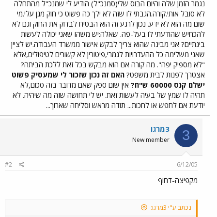
נגמר הזמן שלה והיום הבוס שלי(סמנכ"ל) הודיע לי שמנכ"ל מהתחלה
לא סובל אותי.קורה.הגבתי לו שזה לא ילך כה פשוט כי חוק מגן עלי.מי
שום מה הוא לא ידע. נכון לרגע זה הוא הבטיח לבדוק את החוק וגם לא
להכחיש שהודעתי לו בעל-פה. שאלה:יש משהו שאני יכולה לעשות
בינתיים? אני מבינה שהוא צריך לבקש אישור ממשרד העבודה.יש לציין
שאני משלימה כל ההעדרויות לגמרי,פיטורין לא קשורים לטיפולים,אלא
"לא מספיק יפה". מה קורה אם הוא מבקש בכל זאת ללכת הביתה?
אצטרך לפנות לבית משפט?
האם זה נכון שזכור לי שמעסיק פשוט
ישלם קנס 60000 ש"ח?
אין שום ספק שאם מדובר בזה סכום,לא
תהיה לו שמץ של בעיה לעשות זאת. יש לי תחושה שזה מה שיהיה. לא
יודעת אם לחפש או לחכות... תודה מראש וסליחה שארוך...
3מרגו
3
New member
#2
6/12/05
מקפיצה-דחוף
נכתב ע"י 3מרגו: