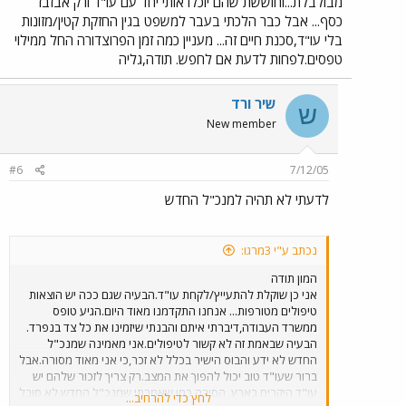
מבולבלת...וחוששת שהם יוכלו אותי יחד עם עו"ד ורק אבזבז
כסף... אבל כבר הלכתי בעבר למשפט בגין החזקת קטין/מזונות
בלי עו"ד,סכנת חיים זה... מעניין כמה זמן הפרוצדורה החל ממילוי
טפסים.לפחות לדעת אם לחפש. תודה,גליה
שיר ורד
ש
New member
#6
7/12/05
לדעתי לא תהיה למנכ"ל החדש
נכתב ע"י 3מרגו:
המון תודה
אני כן שוקלת להתעייץ/לקחת עו"ד.הבעיה שגם ככה יש הוצאות
טיפולים מטורפות... אנחנו התקדמנו מאוד היום.הגיע טופס
ממשרד העבודה,דיברתי איתם והבנתי שיזמינו את כל צד בנפרד.
הבעיה שבאמת זה לא קשור לטיפולים.אני מאמינה שמנכ"ל
החדש לא ידע והבוס הישיר בכלל לא זכר,כי אני מאוד מסורה.אבל
ברור שעו"ד טוב יכול להפוך את המצב.רק צריך לזכור שלהם יש
עו"ד היקרים בארץ. הסיבה כמו שאמרתי שמנכ"ל החדש לא סובל
לחץ כדי להרחיב...