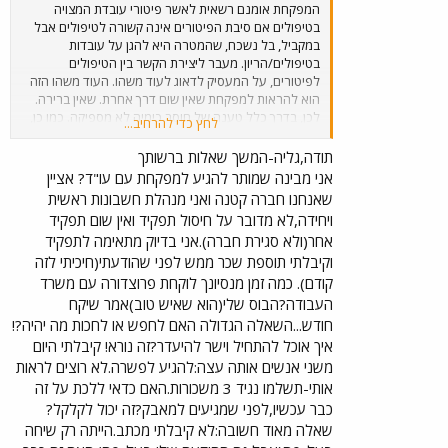
המפקחת אומנם רשאית לאשר פיטורי עובדת המצויה
בטיפולים אם סיבת הפיטורים אינה קשורה לטיפולים אבל
במקביל, בל נשכח, שהמטרה היא להגן על עובדות
בטיפולים/הריון. מעבר ליצירת הקשר בין הטיפולים
לפיטורים, על המעסיק לדאוג לעוד משהו. העוד משהו הזה
הוא להראות למפקחת שאין שום דרך אחרת. שאין ברירה.
לכן, בדרך כלל טענה של חוסר כימיה לא מספיקה. כמו כן,
לחץ כדי להרחיב...
כאשר מדובר בחברה גדולה, תבדוק המפקחת אופציות של
העברת תפקיד. אם יש כזו אופציה והעובדת מוכנה לה -
תודה,גליה-המשך שאלות ברשותך
המפקחת לא תאשר את הפיטורים. זה נכון שהעובדת לא
אני מבינה שמותר להגיע למפקחת עם עו"ד? אציין
זוכה כיום להגנה של 100% מפני פיטורים אבל עדין, המצב
שאנחנו חברה קטנה ואני מנהלת חשבונות ראשית
לא עד כדי כך חמור. לדעתי, כמעט בכל מצב אפשר להפוך
ויחידה,לא מדובר על חיסול תפקיד ואין שום תפקיד
ולסובב את הדברים ולהציג אותם בצורה הנוחה לך. המעסיק
אחר(ולא סגירת חברה).אני בדיוק מתאימה לתפקיד
מן הסתם יעשה זאת בהיבט של העדר הקשר לטיפולים. את
וקיבלתי תוספת שכר ממש לפני שהודעתי(חיכיתי לזה
חייבת לדאוג להגיע מוכנה ולמצוא את הדרך להציג את
ההיפך. להראות שיש קשר בין העובדה שהוא יודע על
קודם). כמה זמן מנסיונך לוקחת פרוצדורה עם משרד
הטיפולים לבין העובדה שאת למעשה העובדת הכמעט
העבודה?הבוס שלי(הוא שאיש טוב)אמר שיקח
יחידה שנפגעת מהחילופים הללו וכי אם הטענה היא העדר
חודש...השאלה הגדולה האם לחפש או לחכות מה יהיה?!
כימיה, הרי שיש עוד הרבה דרכים לפתור את הבעיה לפני
איך אוכל להתחיל וישר להיעדר?זה נורא! קיבלתי היום
שגורמים לך לאבד את מקור הפרנסה. אגב, אני תמיד
משני אנשים אותה עצה:להגיע לפשרה.לא רוצים לראות
ממליצה לציין בפני המפקחת שטיפולי פוריות עולים הרבה
אותי-תשלמו נגיד 3 משכורות.האם כדאי ללכת על זה
כסף וכי פיטוריך יגרמו לך נזק חמור.
כבר עכשיו,לפני שמגיעים למאבק?זה יכול לקלקל?
שאלה מאוד חשובה:לא קיבלתי מכתב.הייתה רק שיחה