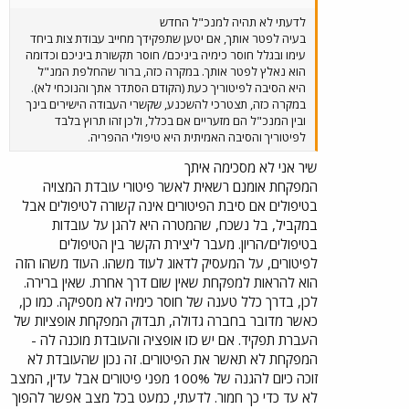
לדעתי לא תהיה למנכ"ל החדש
בעיה לפטר אותך, אם יטען שתפקידך מחייב עבודת צות ביחד
עימו ובגלל חוסר כימיה ביניכם/ חוסר תקשורת ביניכם וכדומה
הוא נאלץ לפטר אותך. במקרה כזה, ברור שהחלפת המנ"ל
היא הסיבה לפיטוריך כעת (הקודם הסתדר אתך והנוכחי לא).
במקרה כזה, תצטרכי להשכנע, שקשרי העבודה הישירים בינך
ובין המנכ"ל הם מזעריים אם בכלל, ולכן זהו תרוץ בלבד
לפיטוריך והסיבה האמיתית היא טיפולי ההפריה.
שיר אני לא מסכימה איתך
המפקחת אומנם רשאית לאשר פיטורי עובדת המצויה
בטיפולים אם סיבת הפיטורים אינה קשורה לטיפולים אבל
במקביל, בל נשכח, שהמטרה היא להגן על עובדות
בטיפולים/הריון. מעבר ליצירת הקשר בין הטיפולים
לפיטורים, על המעסיק לדאוג לעוד משהו. העוד משהו הזה
הוא להראות למפקחת שאין שום דרך אחרת. שאין ברירה.
לכן, בדרך כלל טענה של חוסר כימיה לא מספיקה. כמו כן,
כאשר מדובר בחברה גדולה, תבדוק המפקחת אופציות של
העברת תפקיד. אם יש כזו אופציה והעובדת מוכנה לה -
המפקחת לא תאשר את הפיטורים. זה נכון שהעובדת לא
זוכה כיום להגנה של 100% מפני פיטורים אבל עדין, המצב
לא עד כדי כך חמור. לדעתי, כמעט בכל מצב אפשר להפוך