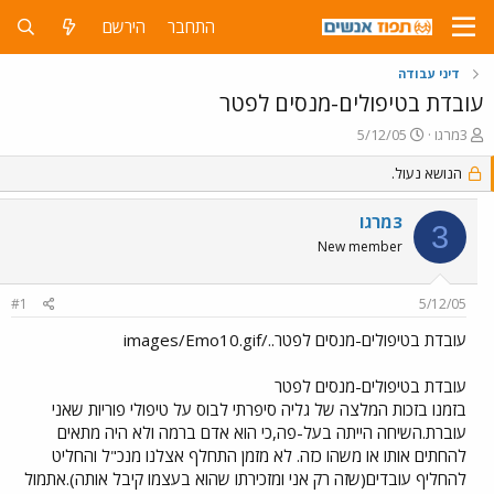
התחבר
הירשם
דיני עבודה
עובדת בטיפולים-מנסים לפטר
פ
פ
3מרגו
5/12/05
ו
ו
ת
ר
הנושא נעול.
ח
ס
ה
ם
3מרגו
3
נ
ב
New member
ו
ת
ש
א
א
ר
#1
5/12/05
י
ך
עובדת בטיפולים-מנסים לפטר../images/Emo10.gif
עובדת בטיפולים-מנסים לפטר
בזמנו בזכות המלצה של גליה סיפרתי לבוס על טיפולי פוריות שאני
עוברת.השיחה הייתה בעל-פה,כי הוא אדם ברמה ולא היה מתאים
להחתים אותו או משהו כזה. לא מזמן התחלף אצלנו מנכ"ל והחליט
להחליף עובדים(שזה רק אני ומזכירתו שהוא בעצמו קיבל אותה).אתמול