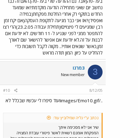
בעל-פה(אבל גם ההודעה שלי בעל-פה).האם זה כבר
נחשב יום שאני מתחילה הודעה מוקדמת?או שמועד
החדש בתוקף רק אחרי החלטת מפקחת(במידה
ואפסיד)?אז אני כבר מגיעה לתקופת העסקה(אם יקח זמן
רב) שמגיעים לי פיצויים!(תחילת עבודה 23.2.05)הרי רצו
להתפטר ממני לפני שנגיע ל-11 חודשים. לא יודעת אם
לבנות על זה.לא יודעת אם אפשר להישאר שם לאורך
זמן,כאשר שונאים אותי?.. מקווה לקבל תשובות כדי
להחליט על כיוון. המון תודה מראש
3מרגו
3
New member
#10
8/12/05
../images/Emo10.gifועוד סיפרו לי עכשיו שבכלל לא
נכתב ע"י גליה שמילוביץ עוד:
שיר אני לא מסכימה איתך
המפקחת אומנם רשאית לאשר פיטורי עובדת המצויה