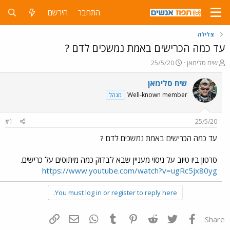
התחבר
הירשם
צלילה
עד כמה הכרישים באמת נמשכים לדם ?
פ
פ
שיח סלימאן
25/5/20
ו
ו
ת
ר
שיח סלימאן
ח
ס
Well-known member
מנהל
ה
ם
נ
ב
ו
ת
#1
25/5/20
ש
א
א
ר
עד כמה הכרישים באמת נמשכים לדם ?
י
ך
סרטון ביו טיוב על ניסוי מעניין שבא לבדוק כמה מיתוסים על כרישים.
https://www.youtube.com/watch?v=ugRc5jx80yg
You must log in or register to reply here.
פייסבוק
Twitter
Reddit
Pinterest
Tumblr
WhatsApp
דואר אלקטרוני
הוסף קישור
Share: