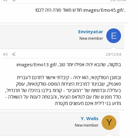
../images/Emo45.gif חודש מאוד פורה היה לכם!
Envinyatar
E
New member
#3
29/12/04
בתקווה, שהבא יהיה אפילו יותר טוב../images/Emo13.gif
ובמובן הטולקינאי, הוא יהיה - קיבלתי אישור לתרגם לעברית
פאנפיק, שבניגוד למרבית היצירות הפוסט-טולקינאיות, עוסק
בעלילה ובדמויות של "ההוביט" - קורות בילבו בהיכלו של תרנדויל,
כולל מפגש שלו עם לגולאס הצעיר, והבטחה לענות על השאלה -
מדוע בני לילית אינם מעשנים מקטרת
Y. Welis
Y
New member