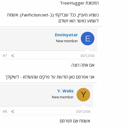
התכוונת TreeHugger
נשמע מעניין, ככל שבדקתי (ב-FanFiction.net). אשמח
לשמוע כאשר הוא יושלם.
Envinyatar
E
New member
#7
30/12/04
אם אתה רוצה
אני אפרסם כאן הודעות על פרקים שהושלמו - לשיקולך
Y. Welis
Y
New member
#8
30/12/04
אשמח אם תפרסם