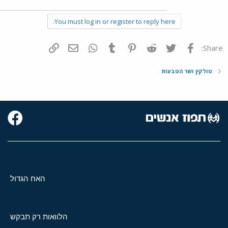
You must log in or register to reply here.
פייסבוק
Twitter
Reddit
Pinterest
Tumblr
WhatsApp
דואר אלקטרוני
הוסף קישור
Share:
טולקין ושר הטבעות
האח הגדול
הלוואות רק תבקש