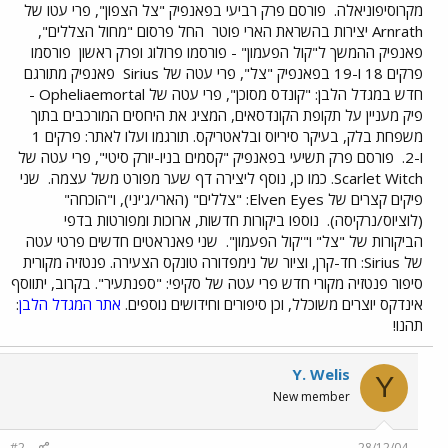
מקרוסיפוניאלה.
פורסם פרק רביעי בפאנפיק "צל הצפון", פרי עטו של
Arnrath יצירות בהשראת הארי פוטר
החל פרסום "מחול הצללים",
פאנפיק ההמשך ל"קול הפעמון" - פורסמו פרולוג ופרק ראשון
פורסמו
פרקים 18 ו-19 בפאנפיק "צל", פרי עטה של Sirius
פאנפיק מתורגם
חדש במגדל הלבן: "קונדס מסוכן", פרי עטה של Opheliaemortal -
פיק מעניין על תקופת הקונדסאים, המציג את היחסים המורכבים בתוך
משפחת בלק, בעיקר סיריוס ובלאטריקס. תורגמו ועלו לאתר: פרקים 1
ו-2.
פורסם פרק תשיעי בפאנפיק "קסמים בניו-יורק סיטי", פרי עטה של
Scarlet Witch. כמו כן, נוסף ליצירה דף שער מפורט משל עצמה.
שני
פיקים קצרים של Elven Eyes: "צללים" (הארי/ג'יני), ו"הוכחה"
(לוציוס/נרקיסה).
נוספו ביקורות חדשות, ארוכות ומפורטות בדפי
הביקורות של "צל" ו"'קול הפעמון".
שני פאנראטים חדשים פרטי עטה
של Sirius: חד-קרן, וציור של נימפדורה טונקס הצעירה. פנטזיה מקורית
סיפור פנטזיה מקורי חדש פרי עטה של סקיפי: "ספנתעיר". בקרוב, יתווסף
אינדקס יוצרים משוכלל, וכן סיפורים וחידושים נוספים.
אתר המגדל הלבן
:
תהנו!
Y. Welis
Y
New member
#2
28/12/04