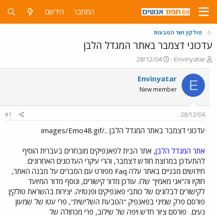
התחבר
הירשם
טולקין ושר הטבעות
עדכוני דצמבר באתר המגדל הלבן
פ
פ
28/12/04
Envinyatar
ו
ו
ת
ר
Envinyatar
E
ח
ס
New member
ה
ם
נ
ב
ו
ת
#1
28/12/04
ש
א
א
ר
עדכוני דצמבר באתר המגדל הלבן ../images/Emo48.gif
י
ך
אתר המגדל הלבן
, אתר הבית לפאנפיקים מובחרים בעברית הוסיף
להתעדכן במרוצת חודש דצמבר, והרי עיקרי העדכונים האחרונים:
חידושים מבניים באתר עלה Faq מפורט עם הסברים על מבנה האתר,
חוקיו וה"אני מאמין" שלו. עודכן מדור קישורים, ונוסף מדור המיועד
לקישורים לבלוגים של כותבי פאנפיקים ופנטזיה. יצירות בהשראת טולקין:
פורסם פרק שמיני בפאנפיק "הטבעת השלישית", פרי עטו של שמעון
נעים.
פורסם ציור חדש ויפה של שילוב, פרי מכחולה של