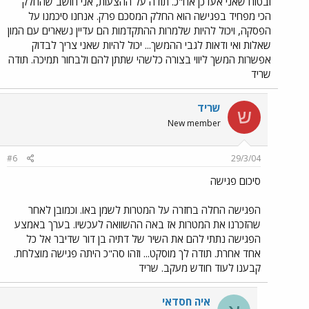
ובטוח שאני אעדכן אח"כ. תודה על ההצעות, אני חושב שהחלק
הכי מפחיד בפגישה הוא החלק המסכם פרק. אנחנו סיכמנו על
הפסקה, ויכול להיות שלמרות ההתקדמות הם עדיין נשארים עם המון
שאלות ואי ודאות לגבי ההמשך... יכול להיות שאני צריך לבדוק
אפשרות המשך ליווי בצורה כלשהי שתתן להם ולבחור תמיכה. תודה
שריד
שריד
ש
New member
#6
29/3/04
סיכום פגישה
הפגישה החלה בחזרה על המטרות לשמן באו. וכמובן לאחר
שהזכרנו את המטרות אז באה ההשוואה לעכשיו. בערך באמצע
הפגישה נתתי להם את השיר של דתיה בן דור שדיבר אל כל
אחד אחרת. תודה לך מוסקט... וזהו סה"כ היתה פגישה מוצלחת.
קבענו לעוד חודש מעקב. שריד
איה חסדאי