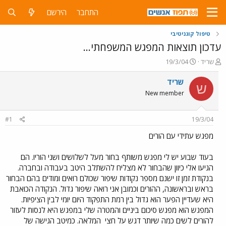
התחבר
הירשם
טיפול קוגניטיבי
עדכון תוצאות המפגש המשפחתי...
פ
פ
שריד
19/3/04
ו
ו
ת
ר
שריד
ש
ח
ס
New member
ה
ם
נ
ב
ו
ת
#1
19/3/04
ש
א
א
ר
מפגש עתידי עם הורים
י
ך
בעוד שבוע יש לי מפגש משותף בחור מעל לשלושים ושני הוריו. הם
הגיעו אלי כיוון שהבחור לא מצליח להשתלב היטב בעבודה ובחברה.
בנקודת זמן זו ישנם מספר נקודות שיפור שכולם רואים ומודים בהם הבחור
בראש ובראשונה, ההורים וכמובן אני רואה שיפור גדול. הנקודה הכואבת
היא שעדיין הפער הוא גדול בין רמת התפקוד היום יומי לבין הציפיות.
המפגש הוא מפגש סיכום ביניים והמטרה שלי במפגש היא לנסות לעזור
להורים לשים כמה שיותר דגש על חצי
המלאה. כמיטב הגישה של