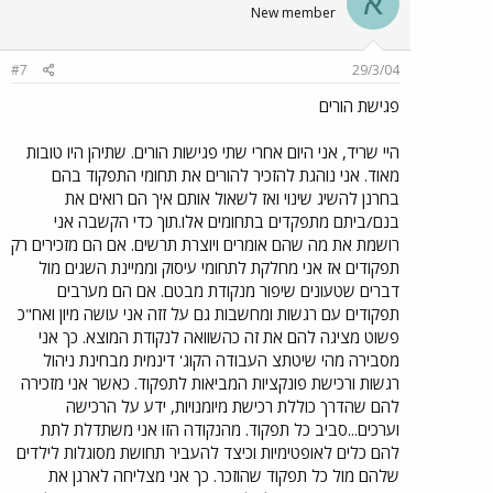
א
New member
#7
29/3/04
פגישת הורים
היי שריד, אני היום אחרי שתי פגישות הורים. שתיהן היו טובות
מאוד. אני נוהגת להזכיר להורים את תחומי התפקוד בהם
בחרנן להשיג שינוי ואז לשאול אותם איך הם רואים את
בנם/ביתם מתפקדים בתחומים אלו.תוך כדי הקשבה אני
רושמת את מה שהם אומרים ויוצרת תרשים. אם הם מזכירים רק
תפקודים אז אני מחלקת לתחומי עיסוק וממיינת השגים מול
דברים שטעונים שיפור מנקודת מבטם. אם הם מערבים
תפקודים עם רגשות ומחשבות גם על זזה אני עושה מיון ואח"כ
פשוט מציגה להם את זה כהשוואה לנקודת המוצא. כך אני
מסבירה מהי שיטתצ העבודה הקוג' דינמית מבחינת ניהול
רגשות ורכישת פונקציות המביאות לתפקוד. כאשר אני מזכירה
להם שהדרך כוללת רכישת מיומנויות, ידע על הרכישה
וערכים...סביב כל תפקוד. מהנקודה הזו אני משתדלת לתת
להם כלים לאופטימיות וכיצד להעביר תחושת מסוגלות לילדים
שלהם מול כל תפקוד שהוזכר. כך אני מצליחה לארגן את