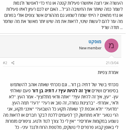
העשרה אני רוצה איזושהי פעילות קטנה או גרוי כדי לאפשר ולנסות
לשמר כמה שיותר את החשיבה הנ"ל... האם יש לכם רעיון לאיזו פעילות
או גרוי מתאים ? הייתי שמח לשמוע גם מההורים אשר צופים אולי בפורום
מה עזר להם לעשות שינוי, לראות את מה שיש יותר מאשר את מה שחסר
... תודה שריד
מוּסקט
מ
New member
#2
21/3/04
אמרת צפיות
נזכרתי בשיר של דתיה בן דור... וגם נזכרתי שאתה אוהב להשתמש
בסיפורים ושירים
איך זה להיות עץ? / דתיה בן דור
פעם שאלתי
עץ- "עץ, איך זה להיות עץ?" "אתה וודאי מתלוצץ"- אמר העץ. "לא
ולא", אמרתי- "ברצינות גמורה, זה טוב או רע?" "רע?" תמה העץ.
"מדוע?" "ולא אכפת לך שאתה תקוע כל השבוע?" "אינני תקוע, אני
הרי נטוע" "ולא מתחשק לך לפעמים ללכת לבקר חברים או לראות מה
נשמע במקומות אחרים?" "אין לי כל צורך לנוד ולנוע. ציפורים מזמרות
לי באופן קבוע פרפרים לי נושקים, מלטפת הרוח ולנגד עיני- כל