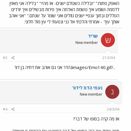
האופק פתוח." "ובלילה כשכולם ישנים- אז מה?" "בלילה אני מאזין
לדממה ושומע איך נושמת האדמה איך פירות מבשילים איך יורדים
הטללים ובתוך ענפיי ישנים גוזלים ואני שומר על שנתם." "אני אוהב
אותך עץ" - אמרתי והלכתי אל גני ונטעתי לי עץ מול חלוני.
שריד
ש
New member
#3
21/3/04
../images/Emo140.gifנהדר אני גם אוהב את דתיה בן דור
נעמי הדס לידור
נ
New member
#4
24/3/04
אז מה קרה בסופו של דבר?