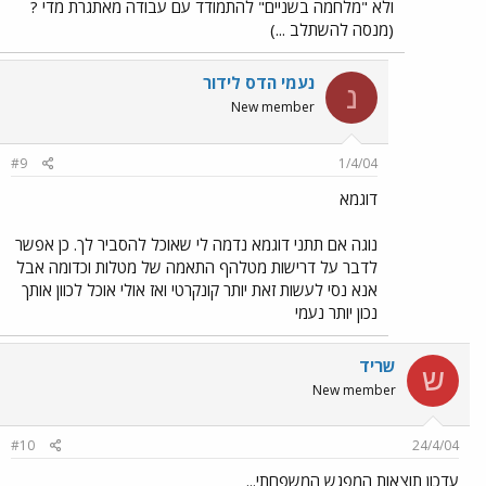
ולא "מלחמה בשניים" להתמודד עם עבודה מאתגרת מדי ?
(מנסה להשתלב ...)
נעמי הדס לידור
נ
New member
#9
1/4/04
דוגמא
נוגה אם תתני דוגמא נדמה לי שאוכל להסביר לך. כן אפשר
לדבר על דרישות מטלהף התאמה של מטלות וכדומה אבל
אנא נסי לעשות זאת יותר קונקרטי ואז אולי אוכל לכוון אותך
נכון יותר נעמי
שריד
ש
New member
#10
24/4/04
עדכון תוצאות המפגש המשפחתי...