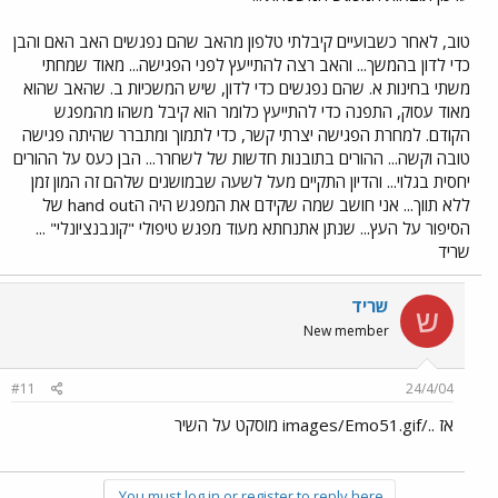
טוב, לאחר כשבועיים קיבלתי טלפון מהאב שהם נפגשים האב האם והבן
כדי לדון בהמשך... והאב רצה להתייעץ לפני הפגישה... מאוד שמחתי
משתי בחינות א. שהם נפגשים כדי לדון, שיש המשכיות ב. שהאב שהוא
מאוד עסוק, התפנה כדי להתייעץ כלומר הוא קיבל משהו מהמפגש
הקודם. למחרת הפגישה יצרתי קשר, כדי לתמוך ומתברר שהיתה פגישה
טובה וקשה... ההורים בתובנות חדשות של לשחרר... הבן כעס על ההורים
יחסית בגלוי... והדיון התקיים מעל לשעה שבמושגים שלהם זה המון זמן
ללא תווך... אני חושב שמה שקידם את המפגש היה הhand out של
הסיפור על העץ... שנתן אתנחתא מעוד מפגש טיפולי "קונבנציונלי" ...
שריד
שריד
ש
New member
#11
24/4/04
אז ../images/Emo51.gif מוסקט על השיר
You must log in or register to reply here.