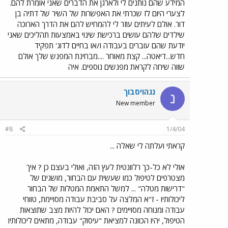
המידע שהם נותנים לי ולארגן את הדברים שאני אומרת להם.
לצערי היום לז שכרתי את האפשרות של השיר של דתיה בן
דור. אולם לעיתים עוזר לי להמחיש להם את הדרך הארוכה
שילדים שלהם עושים ברכישת שינוי באמצעות תהליכים שאני
יודעת שהם עוברים בעבודה ו/או בחיים לדוג' תפקיד
חדש...דיאטה... קצת מאוחר ....מבחינת המפגש שלך אולם
שווה שיחה לקראת מפגשים נוספים. איה
נגהויסבוך
נ
New member
#8
1/4/04
קראתי ועלתה לי שאלה ...
אולי לא כל-כך רלוונטית לעץ הזה, ואולי בעצם כן ? איך
מצטרפים לטיפול כמו שעשית עם הבחור, מושגים של
"דרישות מטלה" ... למשל התאמת המטלות של הבחור
ליכולותיו - ז"א המלצה על סביבת עבודה מסויימת, טווחי
עבודה ומנוחה מסויימים ? האם יכול להיות מצב שתוצאות
הטיפול, יהיו הכוונה למציאת "עיסוק" עבודה, מתאים ליכולותיו