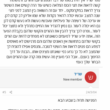
ספר שריד איך היה בסופו של דבר המפגש עם ההורים. זו משימה
קשה לראות את חצי הכוס המלאה כשיש עוד הרה קשיים ואת השיפור
צריך לראות במיקרוסקופ... יחד עם זה השוואה בין המצב לפני חצי
שנה למצב עכשיו יכולה להאיר נקודות שלא שמו אליהן לב קודם לכן.
או עריכה של רשימה של פעילויות שעכשיו נעשות ולא נעשו קודם לכן
גם היא יכולה לעזור. גם נסיון להגדיר את החיים כתהליך ולא כתוצר יכול
לעזור....ופרט לכך צריך להבין את ההורים והקושי שלהם בקבלת הפער
הזה...אתה יודע שריד לפעמים כשאנחנו לא מפחדים להיות עם הורים
בקושי שלהם בתחושת אין האונים שלהם והם מרגישים לא מאוימים
לפתע הם פנוים לראות את השינוי לטובה...ומנסים אפילו להוכיח לך
שהמצב לא כל כך גרוע כפי שאנחנו מציגים אותו....הבנת על דרך
ההיפוך בעצם... אבל הכי מעניין מה עשית ומה קרה עם ההורים ועם
הבחור שלך נעמי
שריד
ש
New member
#5
24/3/04
הפגישה תהיה בשבוע הבא