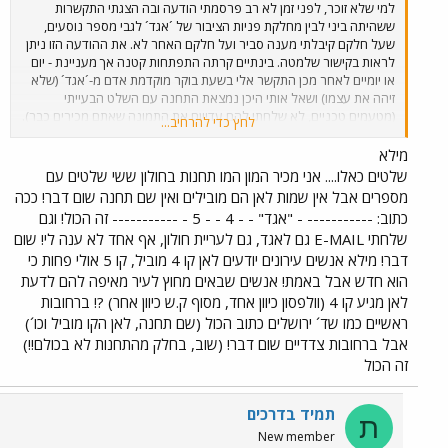
למי שלא זוכר, לפני זמן לא רב פרסמתי הודעה ובה הצגתי התקשרות
ששהיתה ביני לבין מחלקת פניות הציבור של ´אגד´ לגבי מספר נוסעים,
שעל חלקם קיבלתי מענה סביר ועל חלקם האחר לא. את ההודעה הזו ניתן
לראות בקישור שלמטה. בינתיים קרתה התפתחות קטנה אך מעניינת - יום
או יומיים לאחר מכן התקשר אלי בשעת בוקר מוקדמת אדם מ-´אגד´ (שלא
זיהה את עצמו) ושאל אותי היכן נמצאת התחנה עם השלט הבעייתי
(מטעמים טכניים, לא שלחתי להם עדייןם את התמונה שאתם מכירים כבר).
לחץ כדי להרחיב...
מסתבר שהם ניסו ולא הצליחו למצוא אותה. אני מקווה שעם ההסברים
שנתתי לו הפעולה הצליחה בסופו של דבר, טעכשיו לא נותר אלא לחכות
מילא
ולראות האם ישנו את זה, ואיך יגיבו על המכתב ששלחתי להם ובוב הסברתי
שלטים כאלו.... אני מכיר המון המו תחנות בחולון ששי שלטים עם
מה לא בסדר, לדעתי, בתשובה המקורית שלהם. רציתי רק להוסיף
מספרים אבל אין שמות לאן הם מובילים ואין שם תחנה שום דבר! ככה
שהופתעתי לטובה מהמרץ שהופגן בנושא השלט השגוי. אם אכן ישנו אותו,
כתוב: ----------- - "אגד" - - 4 - - 5 - ----------- זה הכול! וגם
האם מישהו מרגיש שזהיעורר אותו גם כן ללכת לאגד עם תיקונים כאלו?
שלחתי E-MAIL גם לאגד, גם לעריית חולון, אף אחד לא ענה לי! שום
דבר! מילא אנשים עירונים יודעים לאן קו 4 מוביל, קו 5 אולי פחות כי
הוא חדש אבל באמת! אנשים שבאים מחוץ לעיר מאיפה להם לדעת
לאן מגיע קו 4 (וולפסון כיוון אחד, מסוף ק.ש כיוון אחר) ?! ברחובות
ראשיים כמו שד´ ירושלים כתוב הכול (שם תחנה, לאן הקו מוביל וכו´)
אבל ברחובות צדדיים שום דבר! (שוב, בחלק מהתחנות לא בכולם!!)
זה הכול
תמיד בדרכים
ת
New member