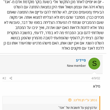
- יום או יומיים לאחר מכן התקשר אלי בשעת בוקר מוקדמת אדם מ-´אגד´
(שלא זיהה את עצמו) ושאל אותי היכן נמצאת התחנה עם השלט
הבעייתי (מטעמים טכניים, לא שלחתי להם עדייןם את התמונה שאתם
מכירים כבר). מסתבר שהם ניסו ולא הצליחו למצוא אותה. אני מקווה
שעם ההסברים שנתתי לו הפעולה הצליחה בסופו של דבר, טעכשיו לא
נותר אלא לחכות ולראות האם ישנו את זה, ואיך יגיבו על המכתב
ששלחתי להם ובוב הסברתי מה לא בסדר, לדעתי, בתשובה המקורית
שלהם. רציתי רק להוסיף שהופתעתי לטובה מהמרץ שהופגן בנושא
השלט השגוי. אם אכן ישנו אותו, האם מישהו מרגיש שזהיעורר אותו גם כן
ללכת לאגד עם תיקונים כאלו?
Sפיידי
S
New member
#2
4/9/02
מילא
נכתב ע"י חן מלינג:
עדכון קטן על תשובות של ´אגד´