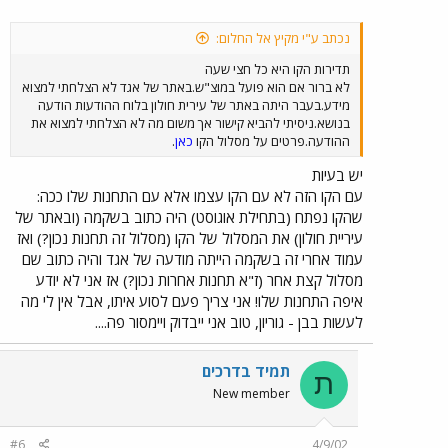
נכתב ע"י מקיץ אל החלום:
תדירות הקו היא כל חצי שעה
לא ברור אם הוא פועל במוצ"ש.באתר של אגד לא הצלחתי למצוא
מידע.בעבר היתה באתר של עירית חולון בלוח ההודעות הודעה
בנושא.ניסיתי להביא קישור אך משום מה לא הצלחתי למצוא את
ההודעה.פרטים על מסלול הקו
כאן
.
יש בעיות
עם הקו הזה לא עם הקו עצמו אלא עם התחנות שלו ככה:
שהקו נפתח (בתחילת אוגוסט) היה כתוב בשקמה (ובאתר של
עיריית חולון) את המסלול של הקו (מסלול זה תחנות נכון?) ואז
עמוד אחרי זה בשקמה הייתה מודעה של אגד והיה כתוב שם
מסלול קצת אחר (ז"א תחנות אחרות נכון?) אז אני לא יודע
איפה התחנות שלו! אני צריך פעם לסוע איתו, אבל אין לי מה
לעשות בבן - גוריון, טוב אני ייבדוק ויימסור פה....
תמיד בדרכים
ת
New member
#6
4/9/02