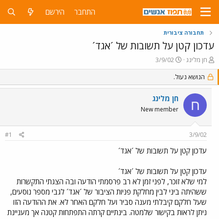
התחבר
הירשם
תחבורה ציבורית
עדכון קטן על תשובות של ´אגד´
פ
פ
חן מלינג
3/9/02
ו
ו
ת
הנושא נעול.
ר
ח
ס
ה
ם
חן מלינג
ח
נ
ב
New member
ו
ת
ש
א
א
ר
#1
3/9/02
י
ך
עדכון קטן על תשובות של ´אגד´
עדכון קטן על תשובות של ´אגד´
למי שלא זוכר, לפני זמן לא רב פרסמתי הודעה ובה הצגתי התקשרות
ששהיתה ביני לבין מחלקת פניות הציבור של ´אגד´ לגבי מספר נוסעים,
שעל חלקם קיבלתי מענה סביר ועל חלקם האחר לא. את ההודעה הזו
ניתן לראות בקישור שלמטה. בינתיים קרתה התפתחות קטנה אך מעניינת