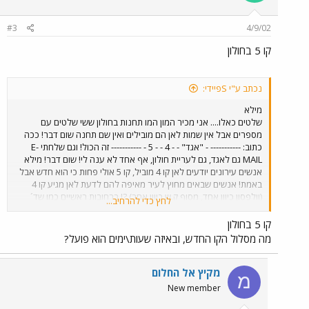
#3
4/9/02
קו 5 בחולון
נכתב ע"י Sפיידי:
מילא
שלטים כאלו.... אני מכיר המון המו תחנות בחולון ששי שלטים עם
מספרים אבל אין שמות לאן הם מובילים ואין שם תחנה שום דבר! ככה
כתוב: ----------- - "אגד" - - 4 - - 5 - ----------- זה הכול! וגם שלחתי E-
MAIL גם לאגד, גם לעריית חולון, אף אחד לא ענה לי! שום דבר! מילא
אנשים עירונים יודעים לאן קו 4 מוביל, קו 5 אולי פחות כי הוא חדש אבל
באמת! אנשים שבאים מחוץ לעיר מאיפה להם לדעת לאן מגיע קו 4
(וולפסון כיוון אחד, מסוף ק.ש כיוון אחר) ?! ברחובות ראשיים כמו שד´
לחץ כדי להרחיב...
ירושלים כתוב הכול (שם תחנה, לאן הקו מוביל וכו´) אבל ברחובות
צדדיים שום דבר! (שוב, בחלק מהתחנות לא בכולם!!) זה הכול
קו 5 בחולון
מה מסלול הקו החדש, ובאיזה שעות\ימים הוא פועל?
מקיץ אל החלום
מ
New member