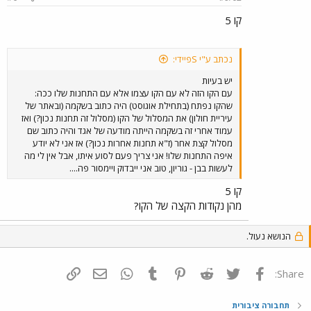
קו 5
נכתב ע"י Sפיידי:
יש בעיות
עם הקו הזה לא עם הקו עצמו אלא עם התחנות שלו ככה:
שהקו נפתח (בתחילת אוגוסט) היה כתוב בשקמה (ובאתר של
עיריית חולון) את המסלול של הקו (מסלול זה תחנות נכון?) ואז
עמוד אחרי זה בשקמה הייתה מודעה של אגד והיה כתוב שם
מסלול קצת אחר (ז"א תחנות אחרות נכון?) אז אני לא יודע
איפה התחנות שלו! אני צריך פעם לסוע איתו, אבל אין לי מה
לעשות בבן - גוריון, טוב אני ייבדוק ויימסור פה....
קו 5
מהן נקודות הקצה של הקו?
הנושא נעול.
פייסבוק
Twitter
Reddit
Pinterest
Tumblr
WhatsApp
דואר אלקטרוני
הוסף קישור
Share:
תחבורה ציבורית